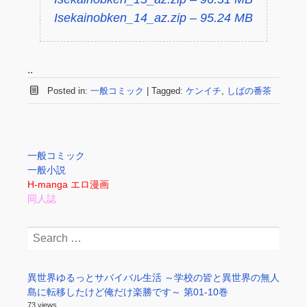
Isekainobken_14_az.zip – 95.24 MB
..
Posted in:
一般コミック
|
Tagged:
ケンイチ
,
しばの番茶
一般コミック
一般小説
H-manga エロ漫画
同人誌
Search
for:
異世界ゆるっとサバイバル生活 ～学校の皆と異世界の無人
島に転移したけど俺だけ楽勝です～ 第01-10巻
73 views