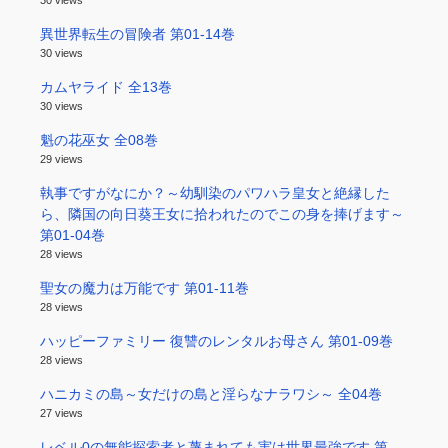
異世界転生の冒険者 第01-14巻
30 views
カムヤライド 全13巻
30 views
魁の花巫女 全08巻
29 views
執事ですがなにか？～幼馴染のパワハラ皇女と絶縁した
ら、隣国の向日葵王女に拾われたのでこの身を捧げます～
第01-04巻
28 views
聖女の魔力は万能です 第01-11巻
28 views
ハッピーファミリー 復讐のレンタルお母さん 第01-09巻
28 views
ハニカミの島～女だけの島と淫らなナラワシ～ 全04巻
27 views
レベル0の無能探索者と蔑まれても実は世界最強です 第