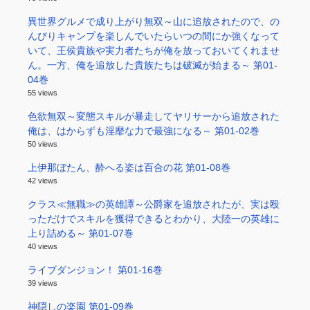
異世界グルメで成り上がり無双～山に追放されたので、の
んびりキャンプを楽しんでいたらいつの間にか強くなって
いて、王侯貴族や実力者たちが俺を放っておいてくれませ
ん。一方、俺を追放した貴族たちは破滅が始まる～ 第01-
04巻
55 views
色欲無双～変態スキルが暴走してヤリサーから追放された
俺は、はからずも淫靡な力で最強になる～ 第01-02巻
50 views
上伊那ぼたん、酔へる姿は百合の花 第01-08巻
42 views
クラス≪無職≫の英雄譚～公爵家を追放されたが、実は殴
っただけでスキルを獲得できるとわかり、大陸一の英雄に
上り詰める～ 第01-07巻
40 views
ライブダンジョン！ 第01-16巻
39 views
神隠しの楽園 第01-09巻