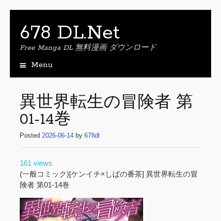
678 DL.Net
Free Manga DL 無料漫画 ダウンロード
Menu
S
k
i
異世界転生の冒険者 第
p
01-14巻
t
o
Posted
2026-06-14
by
678dl
c
o
n
161 views
t
(一般コミック)[ケンイチ×しばの番茶] 異世界転生の冒
e
険者 第01-14巻
n
t