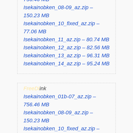
Isekainobken_08-09_az.zip –
150.23 MB
Isekainobken_10_fixed_az.zip –
77.06 MB
Isekainobken_11_az.zip – 80.74 MB
Isekainobken_12_az.zip – 82.56 MB
Isekainobken_13_az.zip – 96.31 MB
Isekainobken_14_az.zip – 95.24 MB
FreeDl
ink
Isekainobken_01b-07_az.zip –
756.46 MB
Isekainobken_08-09_az.zip –
150.23 MB
Isekainobken_10_fixed_az.zip –