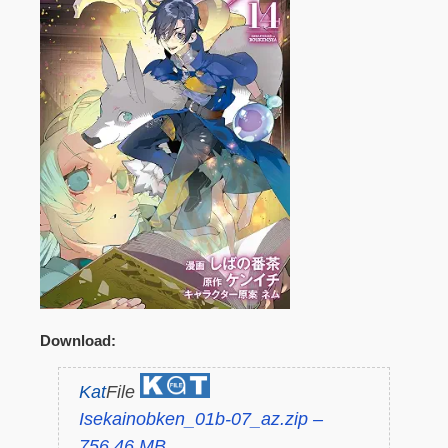
Download:
Kat
File
Isekainobken_01b-07_az.zip –
756.46 MB