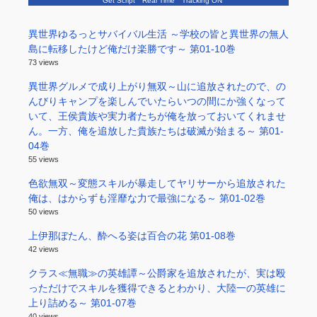
Get Script
Real Time
Tracking ON
異世界ゆるっとサバイバル生活 ～学校の皆と異世界の無人
島に転移したけど俺だけ楽勝です～ 第01-10巻
73 views
異世界グルメで成り上がり無双～山に追放されたので、の
んびりキャンプを楽しんでいたらいつの間にか強くなって
いて、王侯貴族や実力者たちが俺を放っておいてくれませ
ん。一方、俺を追放した貴族たちは破滅が始まる～ 第01-
04巻
55 views
色欲無双～変態スキルが暴走してヤリサーから追放された
俺は、はからずも淫靡な力で最強になる～ 第01-02巻
50 views
上伊那ぼたん、酔へる姿は百合の花 第01-08巻
42 views
クラス≪無職≫の英雄譚～公爵家を追放されたが、実は殴
っただけでスキルを獲得できるとわかり、大陸一の英雄に
上り詰める～ 第01-07巻
40 views