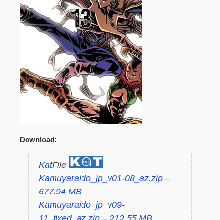
Download:
Kat
File
Kamuyaraido_jp_v01-08_az.zip –
677.94 MB
Kamuyaraido_jp_v09-
11_fixed_az.zip – 212.55 MB