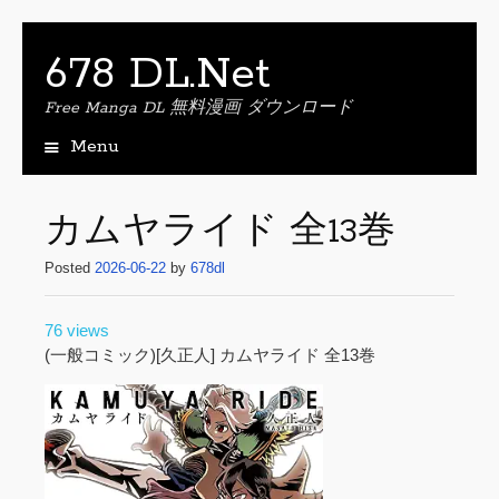
678 DL.Net
Free Manga DL 無料漫画 ダウンロード
Menu
S
k
i
カムヤライド 全13巻
p
t
Posted
2026-06-22
by
678dl
o
c
76 views
o
(一般コミック)[久正人] カムヤライド 全13巻
n
t
e
n
t