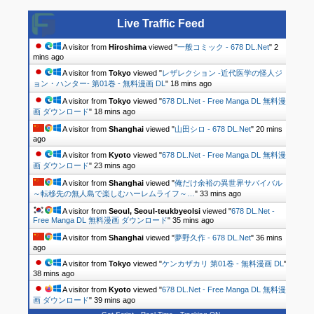
Live Traffic Feed
A visitor from
Hiroshima
viewed "
一般コミック - 678 DL.Net
"
2
mins ago
A visitor from
Tokyo
viewed "
レザレクション -近代医学の怪人ジ
ョン・ハンター- 第01巻 - 無料漫画 DL
"
18 mins ago
A visitor from
Tokyo
viewed "
678 DL.Net - Free Manga DL 無料漫
画 ダウンロード
"
18 mins ago
A visitor from
Shanghai
viewed "
山田シロ - 678 DL.Net
"
20 mins
ago
A visitor from
Kyoto
viewed "
678 DL.Net - Free Manga DL 無料漫
画 ダウンロード
"
23 mins ago
A visitor from
Shanghai
viewed "
俺だけ余裕の異世界サバイバル
～転移先の無人島で楽しむハーレムライフ～…
"
33 mins ago
A visitor from
Seoul, Seoul-teukbyeolsi
viewed "
678 DL.Net -
Free Manga DL 無料漫画 ダウンロード
"
35 mins ago
A visitor from
Shanghai
viewed "
夢野久作 - 678 DL.Net
"
36 mins
ago
A visitor from
Tokyo
viewed "
ケンカザカリ 第01巻 - 無料漫画 DL
"
38 mins ago
A visitor from
Kyoto
viewed "
678 DL.Net - Free Manga DL 無料漫
画 ダウンロード
"
39 mins ago