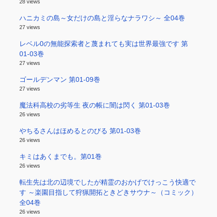
28 views
ハニカミの島～女だけの島と淫らなナラワシ～ 全04巻
27 views
レベル0の無能探索者と蔑まれても実は世界最強です 第
01-03巻
27 views
ゴールデンマン 第01-09巻
27 views
魔法科高校の劣等生 夜の帳に闇は閃く 第01-03巻
26 views
やちるさんはほめるとのびる 第01-03巻
26 views
キミはあくまでも。第01巻
26 views
転生先は北の辺境でしたが精霊のおかげでけっこう快適で
す ～楽園目指して狩猟開拓ときどきサウナ～（コミック）
全04巻
26 views