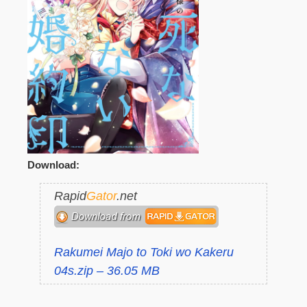
Download:
Rapid
Gator
.net
Rakumei Majo to Toki wo Kakeru
04s.zip – 36.05 MB