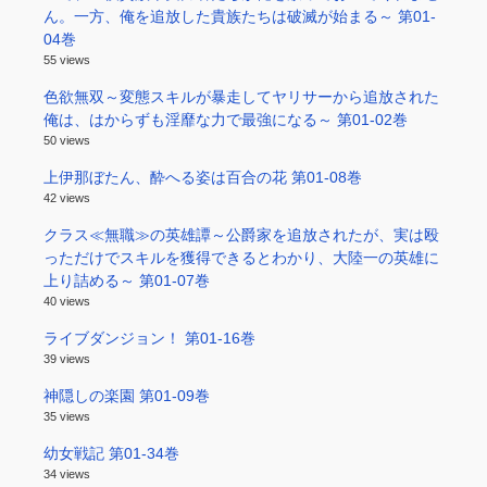
ん。一方、俺を追放した貴族たちは破滅が始まる～ 第01-
04巻
55 views
色欲無双～変態スキルが暴走してヤリサーから追放された
俺は、はからずも淫靡な力で最強になる～ 第01-02巻
50 views
上伊那ぼたん、酔へる姿は百合の花 第01-08巻
42 views
クラス≪無職≫の英雄譚～公爵家を追放されたが、実は殴
っただけでスキルを獲得できるとわかり、大陸一の英雄に
上り詰める～ 第01-07巻
40 views
ライブダンジョン！ 第01-16巻
39 views
神隠しの楽園 第01-09巻
35 views
幼女戦記 第01-34巻
34 views