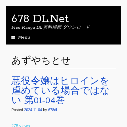
678 DL.Net
Free Manga DL 無料漫画 ダウンロード
Menu
S
k
i
あずやちとせ
p
t
o
悪役令嬢はヒロインを
c
o
虐めている場合ではな
n
t
い 第01-04巻
e
n
Posted
2024-11-04
by
678dl
t
278 views