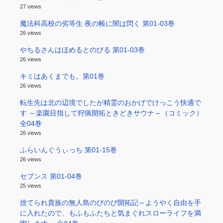
27 views
魔法科高校の劣等生 夜の帳に闇は閃く 第01-03巻
26 views
やちるさんはほめるとのびる 第01-03巻
26 views
キミはあくまでも。第01巻
26 views
転生先は北の辺境でしたが精霊のおかげでけっこう快適で
す ～楽園目指して狩猟開拓ときどきサウナ～（コミック）
全04巻
26 views
ふらいんぐうぃっち 第01-15巻
26 views
セブンス 第01-04巻
25 views
捨てられ貴族の無人島のびのび開拓記～ようやく自由を手
に入れたので、もふもふたちと気まぐれスローライフを満