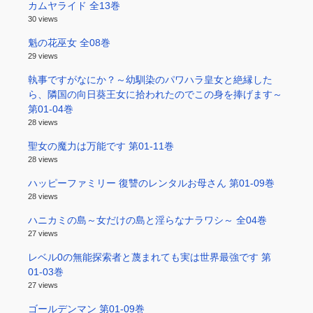
カムヤライド 全13巻
30 views
魁の花巫女 全08巻
29 views
執事ですがなにか？～幼馴染のパワハラ皇女と絶縁した
ら、隣国の向日葵王女に拾われたのでこの身を捧げます～
第01-04巻
28 views
聖女の魔力は万能です 第01-11巻
28 views
ハッピーファミリー 復讐のレンタルお母さん 第01-09巻
28 views
ハニカミの島～女だけの島と淫らなナラワシ～ 全04巻
27 views
レベル0の無能探索者と蔑まれても実は世界最強です 第
01-03巻
27 views
ゴールデンマン 第01-09巻