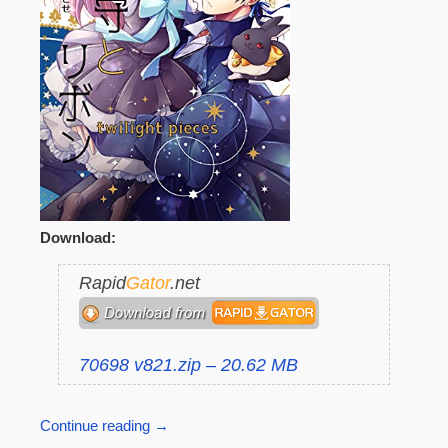
Download:
Rapid
Gator
.net
70698 v821.zip – 20.62 MB
Continue reading
→