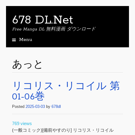
678 DL.Net
Free Manga DL 無料漫画 ダウンロード
Menu
S
k
i
あっと
p
t
o
リコリス・リコイル 第
c
o
01-06巻
n
t
Posted
2025-03-03
by
678dl
e
n
t
769 views
(一般コミック)[備前やすのり] リコリス・リコイル