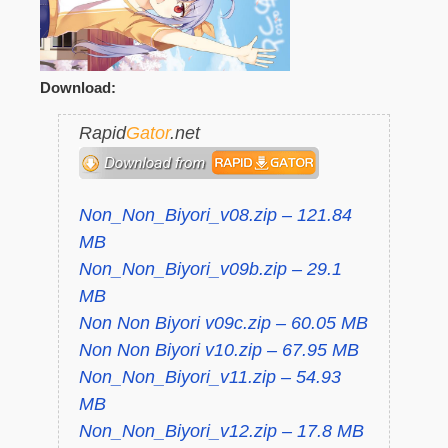
Download:
Rapid
Gator
.net
Non_Non_Biyori_v08.zip – 121.84
MB
Non_Non_Biyori_v09b.zip – 29.1
MB
Non Non Biyori v09c.zip – 60.05 MB
Non Non Biyori v10.zip – 67.95 MB
Non_Non_Biyori_v11.zip – 54.93
MB
Non_Non_Biyori_v12.zip – 17.8 MB