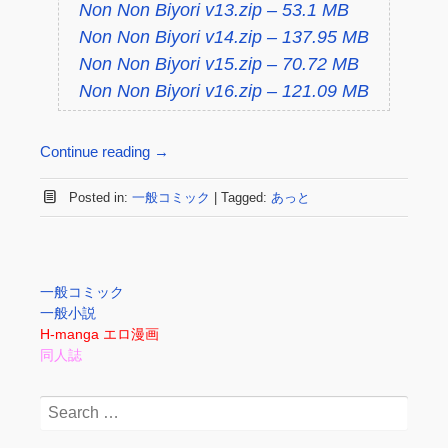
Non Non Biyori v13.zip – 53.1 MB
Non Non Biyori v14.zip – 137.95 MB
Non Non Biyori v15.zip – 70.72 MB
Non Non Biyori v16.zip – 121.09 MB
Continue reading
→
Posted in:
一般コミック
|
Tagged:
あっと
一般コミック
一般小説
H-manga エロ漫画
同人誌
Search
for: