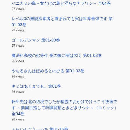
ハニカミの島～女だけの島と淫らなナラワシ～ 全04巻
27 views
レベル0の無能探索者と蔑まれても実は世界最強です 第
01-03巻
27 views
ゴールデンマン 第01-09巻
27 views
魔法科高校の劣等生 夜の帳に闇は閃く 第01-03巻
26 views
やちるさんはほめるとのびる 第01-03巻
26 views
キミはあくまでも。第01巻
26 views
転生先は北の辺境でしたが精霊のおかげでけっこう快適で
す ～楽園目指して狩猟開拓ときどきサウナ～（コミック）
全04巻
26 views
ふらいんぐうぃっち 第01-15巻