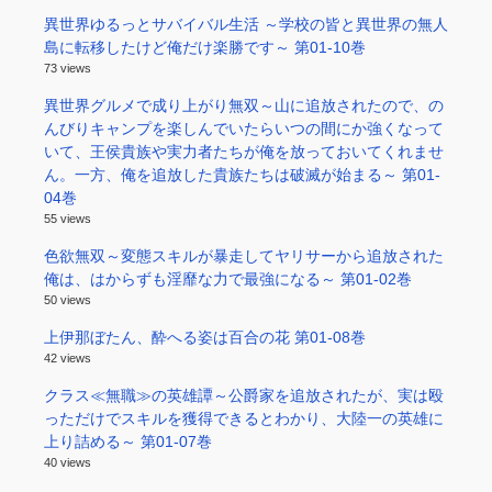
異世界ゆるっとサバイバル生活 ～学校の皆と異世界の無人
島に転移したけど俺だけ楽勝です～ 第01-10巻
73 views
異世界グルメで成り上がり無双～山に追放されたので、の
んびりキャンプを楽しんでいたらいつの間にか強くなって
いて、王侯貴族や実力者たちが俺を放っておいてくれませ
ん。一方、俺を追放した貴族たちは破滅が始まる～ 第01-
04巻
55 views
色欲無双～変態スキルが暴走してヤリサーから追放された
俺は、はからずも淫靡な力で最強になる～ 第01-02巻
50 views
上伊那ぼたん、酔へる姿は百合の花 第01-08巻
42 views
クラス≪無職≫の英雄譚～公爵家を追放されたが、実は殴
っただけでスキルを獲得できるとわかり、大陸一の英雄に
上り詰める～ 第01-07巻
40 views