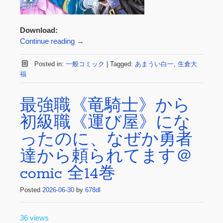
Download:
Continue reading
→
Posted in:
一般コミック
|
Tagged:
あまうい白一
,
生倉大
福
最強職《竜騎士》から
初級職《運び屋》にな
ったのに、なぜか勇者
達から頼られてます＠
comic 全14巻
Posted
2026-06-30
by
678dl
36 views