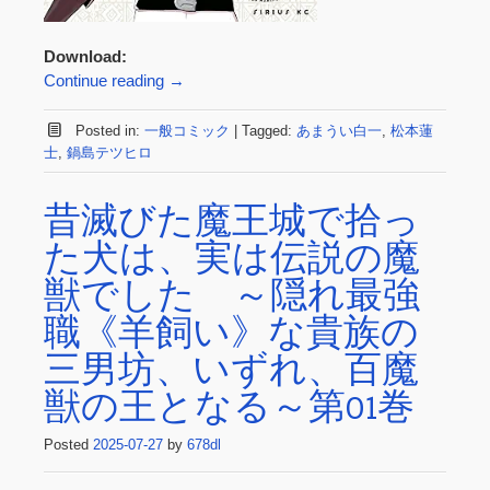
Download:
Continue reading
→
Posted in:
一般コミック
|
Tagged:
あまうい白一
,
松本蓮
士
,
鍋島テツヒロ
昔滅びた魔王城で拾っ
た犬は、実は伝説の魔
獣でした ～隠れ最強
職《羊飼い》な貴族の
三男坊、いずれ、百魔
獣の王となる～第01巻
Posted
2025-07-27
by
678dl