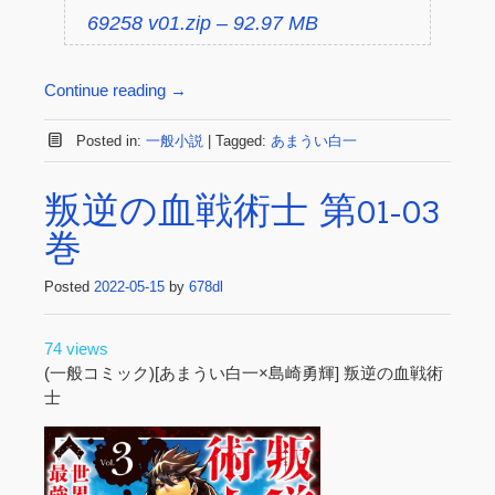
69258 v01.zip – 92.97 MB
Continue reading
→
Posted in:
一般小説
|
Tagged:
あまうい白一
叛逆の血戦術士 第01-03
巻
Posted
2022-05-15
by
678dl
74 views
(一般コミック)[あまうい白一×島崎勇輝] 叛逆の血戦術
士