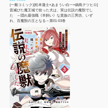
(一般コミック)[松本蓮士×あまうい白一×鍋島テツヒロ]
昔滅びた魔王城で拾った犬は、実は伝説の魔獣でし
た ～隠れ最強職《羊飼い》な貴族の三男坊、いず
れ、百魔獣の王となる～第01-03巻