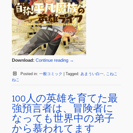
Download:
Continue reading
→
Posted in:
一般コミック
|
Tagged:
あまうい白一
,
こねこ
ねこ
100人の英雄を育てた最
強預言者は、冒険者に
なっても世界中の弟子
から慕われてます