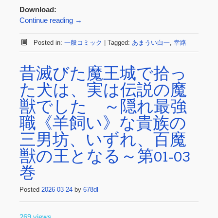
Download:
Continue reading
→
Posted in:
一般コミック
|
Tagged:
あまうい白一
,
幸路
昔滅びた魔王城で拾っ
た犬は、実は伝説の魔
獣でした ～隠れ最強
職《羊飼い》な貴族の
三男坊、いずれ、百魔
獣の王となる～第01-03
巻
Posted
2026-03-24
by
678dl
269 views