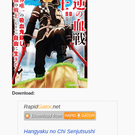
Download:
Rapid
Gator
.net
Hangyaku no Chi Senjutsushi