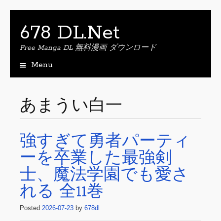
678 DL.Net
Free Manga DL 無料漫画 ダウンロード
Menu
S
k
i
あまうい白一
p
t
o
強すぎて勇者パーティ
c
o
ーを卒業した最強剣
n
t
士、魔法学園でも愛さ
e
れる 全11巻
n
t
Posted
2026-07-23
by
678dl