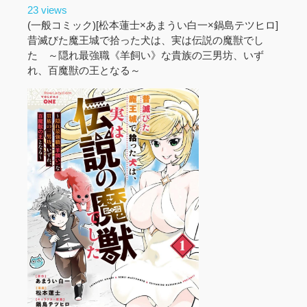
23 views
(一般コミック)[松本蓮士×あまうい白一×鍋島テツヒロ]
昔滅びた魔王城で拾った犬は、実は伝説の魔獣でし
た ～隠れ最強職《羊飼い》な貴族の三男坊、いず
れ、百魔獣の王となる～