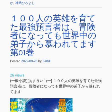
か
,
神武ひろよし
１００人の英雄を育て
た最強預言者は、冒険
者になっても世界中の
弟子から慕われてます
第01巻
Posted
2022-09-28
by
678dl
26 views
(一般小説)[あまうい白一] １００人の英雄を育てた最強
預言者は、冒険者になっても世界中の弟子から慕われ
てます