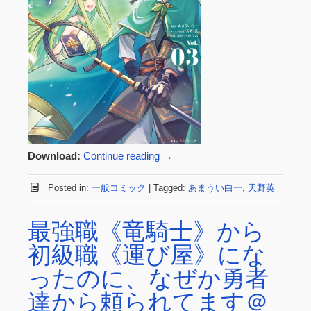
Download:
Continue reading
→
Posted in:
一般コミック
|
Tagged:
あまうい白一
,
天野英
最強職《竜騎士》から
初級職《運び屋》にな
ったのに、なぜか勇者
達から頼られてます＠