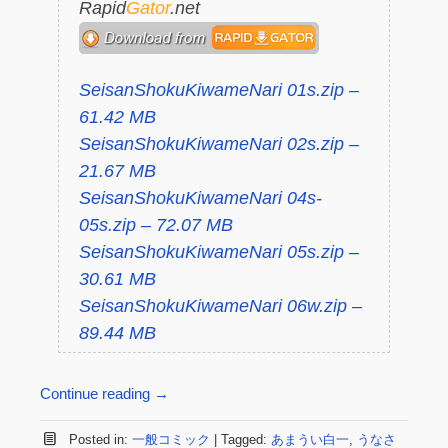
Rapid
Gator
.net
SeisanShokuKiwameNari 01s.zip –
61.42 MB
SeisanShokuKiwameNari 02s.zip –
21.67 MB
SeisanShokuKiwameNari 04s-
05s.zip – 72.07 MB
SeisanShokuKiwameNari 05s.zip –
30.61 MB
SeisanShokuKiwameNari 06w.zip –
89.44 MB
Continue reading
→
Posted in:
一般コミック
|
Tagged:
あまうい白一
,
うなさ