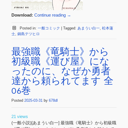
Download:
Continue reading
→
Posted in:
一般コミック
|
Tagged:
あまうい白一
,
松本蓮
士
,
鍋島テツヒロ
最強職《竜騎士》から
初級職《運び屋》にな
ったのに、なぜか勇者
達から頼られてます 全
06巻
Posted
2025-03-31
by
678dl
21 views
(一般小説)[あまうい白一] 最強職《竜騎士》から初級職