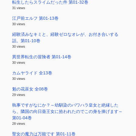
転生したらスライムだった件 第01-32巻
31 views
江戸前エルフ 第01-13巻
30 views
経験済みなキミと、経験ゼロなオレが、お付き合いする
話。第01-10巻
30 views
異世界転生の冒険者 第01-14巻
30 views
カムヤライド 全13巻
30 views
魁の花巫女 全08巻
29 views
執事ですがなにか？～幼馴染のパワハラ皇女と絶縁した
ら、隣国の向日葵王女に拾われたのでこの身を捧げます～
第01-04巻
28 views
聖女の魔力は万能です 第01-11巻