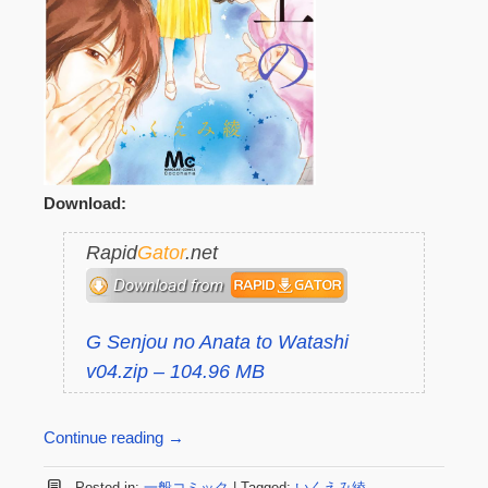
Download:
Rapid
Gator
.net
G Senjou no Anata to Watashi
v04.zip – 104.96 MB
Continue reading
→
Posted in:
一般コミック
|
Tagged:
いくえみ綾