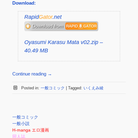
Download:
Rapid
Gator
.net
Oyasumi Karasu Mata v02.zip –
40.49 MB
Continue reading
→
Posted in:
一般コミック
|
Tagged:
いくえみ綾
一般コミック
一般小説
H-manga エロ漫画
同人誌