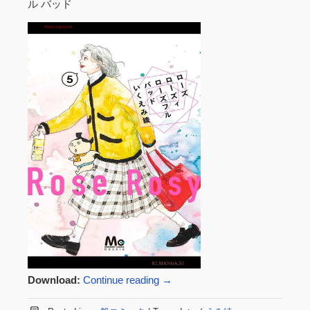
ル バッド
Download:
Continue reading
→