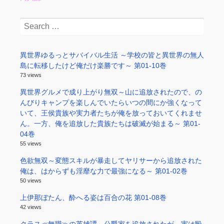
Search
for:
異世界ゆるっとサバイバル生活 ～学校の皆と異世界の無人
島に転移したけど俺だけ楽勝です～ 第01-10巻
73 views
異世界グルメで成り上がり無双～山に追放されたので、の
んびりキャンプを楽しんでいたらいつの間にか強くなって
いて、王侯貴族や実力者たちが俺を放っておいてくれませ
ん。一方、俺を追放した貴族たちは破滅が始まる～ 第01-
04巻
55 views
色欲無双～変態スキルが暴走してヤリサーから追放された
俺は、はからずも淫靡な力で最強になる～ 第01-02巻
50 views
上伊那ぼたん、酔へる姿は百合の花 第01-08巻
42 views