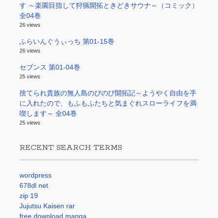
す ～楽園目指して狩猟開拓ときどきサウナ～（コミック）
全04巻
26 views
ふらいんぐうぃっち 第01-15巻
26 views
セブンス 第01-04巻
25 views
捨てられ貴族の無人島のびのび開拓記～ようやく自由を手
に入れたので、もふもふたちと気まぐれスローライフを満
喫します～ 全04巻
25 views
RECENT SEARCH TERMS
wordpress
678dl net
zip 19
Jujutsu Kaisen rar
free download manga