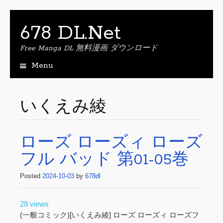
678 DL.Net
Free Manga DL 無料漫画 ダウンロード
Menu
S
k
i
いくえみ綾
p
t
o
ローズ ローズィ ローズ
c
o
フル バッド 第01-05巻
n
t
Posted
2024-10-03
by
678dl
e
n
t
28 views
(一般コミック)[いくえみ綾] ローズ ローズィ ローズフ