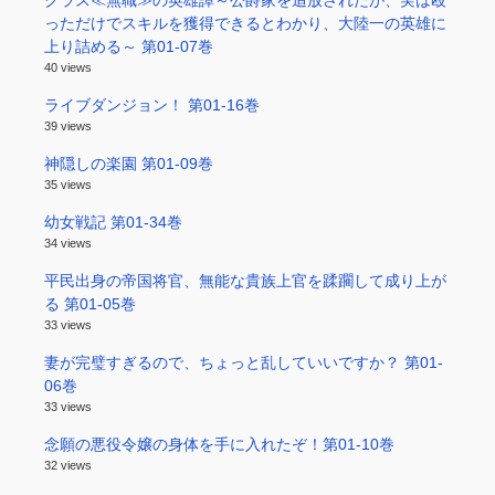
クラス≪無職≫の英雄譚～公爵家を追放されたが、実は殴
っただけでスキルを獲得できるとわかり、大陸一の英雄に
上り詰める～ 第01-07巻
40 views
ライブダンジョン！ 第01-16巻
39 views
神隠しの楽園 第01-09巻
35 views
幼女戦記 第01-34巻
34 views
平民出身の帝国将官、無能な貴族上官を蹂躙して成り上が
る 第01-05巻
33 views
妻が完璧すぎるので、ちょっと乱していいですか？ 第01-
06巻
33 views
念願の悪役令嬢の身体を手に入れたぞ！第01-10巻
32 views