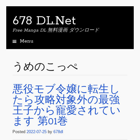
678 DL.Net
Free Manga DL 無料漫画 ダウンロード
Menu
S
k
i
うめのこっぺ
p
t
o
悪役モブ令嬢に転生し
c
o
たら攻略対象外の最強
n
t
王子から寵愛されてい
e
ます 第01巻
n
t
Posted
2022-07-25
by
678dl