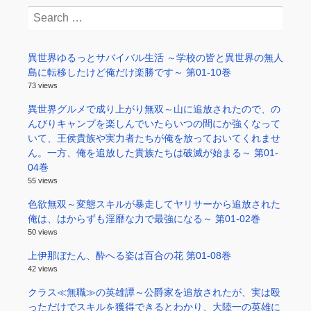
Search
for:
異世界ゆるっとサバイバル生活 ～学校の皆と異世界の無人
島に転移したけど俺だけ楽勝です～ 第01-10巻
73 views
異世界グルメで成り上がり無双～山に追放されたので、の
んびりキャンプを楽しんでいたらいつの間にか強くなって
いて、王侯貴族や実力者たちが俺を放っておいてくれませ
ん。一方、俺を追放した貴族たちは破滅が始まる～ 第01-
04巻
55 views
色欲無双～変態スキルが暴走してヤリサーから追放された
俺は、はからずも淫靡な力で最強になる～ 第01-02巻
50 views
上伊那ぼたん、酔へる姿は百合の花 第01-08巻
42 views
クラス≪無職≫の英雄譚～公爵家を追放されたが、実は殴
っただけでスキルを獲得できるとわかり、大陸一の英雄に