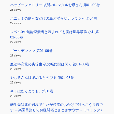
ハッピーファミリー 復讐のレンタルお母さん 第01-09巻
28 views
ハニカミの島～女だけの島と淫らなナラワシ～ 全04巻
27 views
レベル0の無能探索者と蔑まれても実は世界最強です 第
01-03巻
27 views
ゴールデンマン 第01-09巻
27 views
魔法科高校の劣等生 夜の帳に闇は閃く 第01-03巻
26 views
やちるさんはほめるとのびる 第01-03巻
26 views
キミはあくまでも。第01巻
26 views
転生先は北の辺境でしたが精霊のおかげでけっこう快適で
す ～楽園目指して狩猟開拓ときどきサウナ～（コミック）