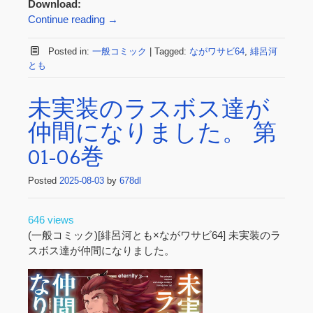
Download:
Continue reading
→
Posted in:
一般コミック
|
Tagged:
ながワサビ64
,
緋呂河
とも
未実装のラスボス達が
仲間になりました。 第
01-06巻
Posted
2025-08-03
by
678dl
646 views
(一般コミック)[緋呂河とも×ながワサビ64] 未実装のラ
スボス達が仲間になりました。