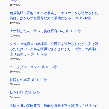
55 views
色欲無双～変態スキルが暴走してヤリサーから追放された
俺は、はからずも淫靡な力で最強になる～ 第01-02巻
50 views
上伊那ぼたん、酔へる姿は百合の花 第01-08巻
42 views
クラス≪無職≫の英雄譚～公爵家を追放されたが、実は殴
っただけでスキルを獲得できるとわかり、大陸一の英雄に
上り詰める～ 第01-07巻
40 views
ライブダンジョン！ 第01-16巻
39 views
神隠しの楽園 第01-09巻
35 views
幼女戦記 第01-34巻
34 views
平民出身の帝国将官、無能な貴族上官を蹂躙して成り上が