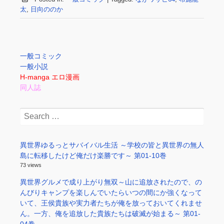
太
,
日向ののか
一般コミック
一般小説
H-manga エロ漫画
同人誌
Search
for:
異世界ゆるっとサバイバル生活 ～学校の皆と異世界の無人
島に転移したけど俺だけ楽勝です～ 第01-10巻
73 views
異世界グルメで成り上がり無双～山に追放されたので、の
んびりキャンプを楽しんでいたらいつの間にか強くなって
いて、王侯貴族や実力者たちが俺を放っておいてくれませ
ん。一方、俺を追放した貴族たちは破滅が始まる～ 第01-
04巻