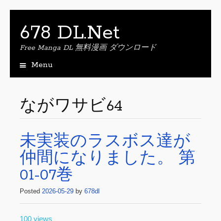
678 DL.Net
Free Manga DL 無料漫画 ダウンロード
Menu
S
k
i
ながワサビ64
p
t
o
未実装のラスボス達が
c
o
仲間になりました。 第
n
t
01-07巻
e
n
Posted
2026-05-29
by
678dl
t
100 views