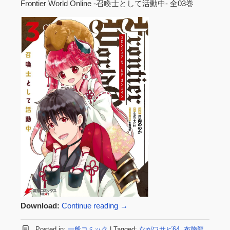
Frontier World Online ‐召喚士として活動中‐ 全03巻
Download:
Continue reading
→
Posted in:
一般コミック
|
Tagged:
ながワサビ64
,
布施龍