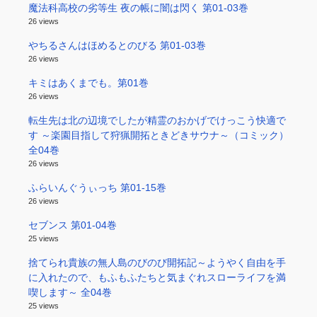
魔法科高校の劣等生 夜の帳に闇は閃く 第01-03巻
26 views
やちるさんはほめるとのびる 第01-03巻
26 views
キミはあくまでも。第01巻
26 views
転生先は北の辺境でしたが精霊のおかげでけっこう快適で
す ～楽園目指して狩猟開拓ときどきサウナ～（コミック）
全04巻
26 views
ふらいんぐうぃっち 第01-15巻
26 views
セブンス 第01-04巻
25 views
捨てられ貴族の無人島のびのび開拓記～ようやく自由を手
に入れたので、もふもふたちと気まぐれスローライフを満
喫します～ 全04巻
25 views