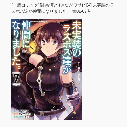
(一般コミック)[緋呂河とも×ながワサビ64] 未実装のラ
スボス達が仲間になりました。 第01-07巻