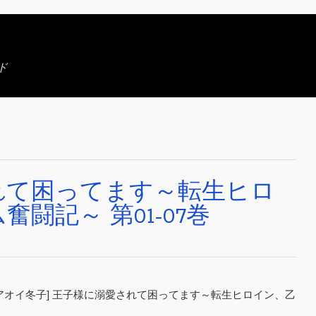
ド
れて困ってます～転生ヒロ
闘記～ 第01-07巻
×アオイ冬子] 王子様に溺愛されて困ってます～転生ヒロイン、乙