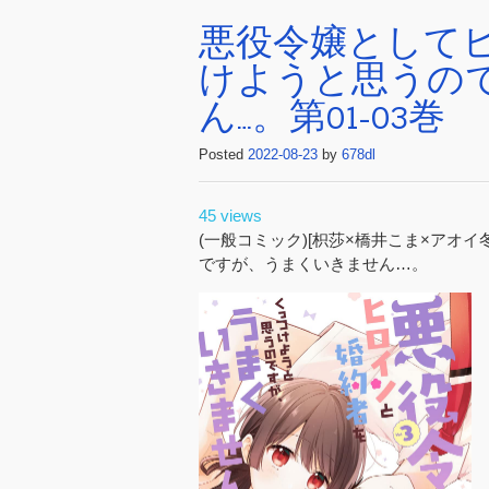
悪役令嬢として
けようと思うの
ん…。第01-03巻
Posted
2022-08-23
by
678dl
45 views
(一般コミック)[枳莎×橋井こま×アオ
ですが、うまくいきません…。