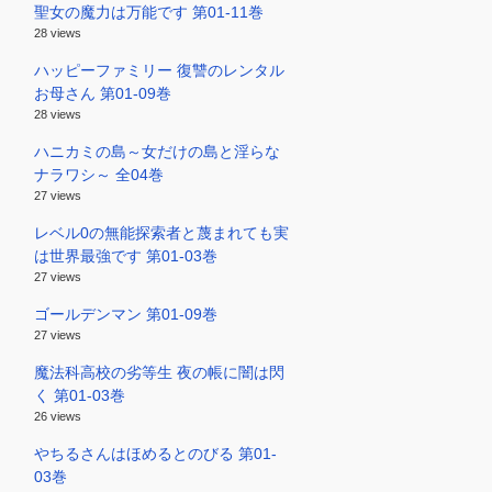
聖女の魔力は万能です 第01-11巻
28 views
ハッピーファミリー 復讐のレンタル
お母さん 第01-09巻
28 views
ハニカミの島～女だけの島と淫らな
ナラワシ～ 全04巻
27 views
レベル0の無能探索者と蔑まれても実
は世界最強です 第01-03巻
27 views
ゴールデンマン 第01-09巻
27 views
魔法科高校の劣等生 夜の帳に闇は閃
く 第01-03巻
26 views
やちるさんはほめるとのびる 第01-
03巻