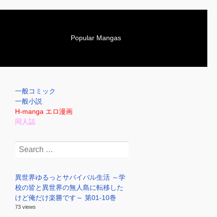
S
Popular Mangas
k
i
p
t
o
一般コミック
c
一般小説
o
H-manga エロ漫画
n
同人誌
t
e
Search
n
for:
t
異世界ゆるっとサバイバル生活 ～学
校の皆と異世界の無人島に転移した
けど俺だけ楽勝です～ 第01-10巻
73 views