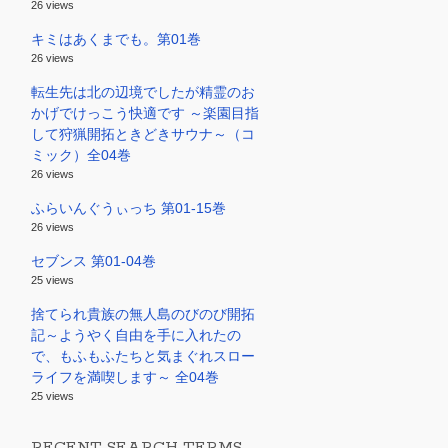
26 views
キミはあくまでも。第01巻
26 views
転生先は北の辺境でしたが精霊のお
かげでけっこう快適です ～楽園目指
して狩猟開拓ときどきサウナ～（コ
ミック）全04巻
26 views
ふらいんぐうぃっち 第01-15巻
26 views
セブンス 第01-04巻
25 views
捨てられ貴族の無人島のびのび開拓
記～ようやく自由を手に入れたの
で、もふもふたちと気まぐれスロー
ライフを満喫します～ 全04巻
25 views
RECENT SEARCH TERMS