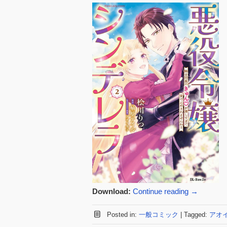
Download:
Continue reading
→
Posted in:
一般コミック
|
Tagged:
アオ