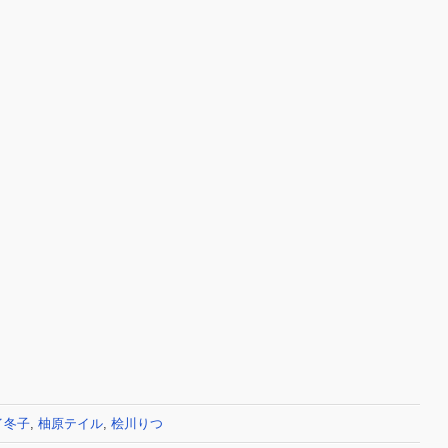
イ冬子
,
柚原テイル
,
桧川りつ