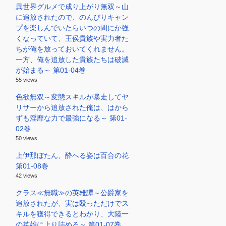
異世界グルメで成り上がり無双～山
に追放されたので、のんびりキャン
プを楽しんでいたらいつの間にか強
くなっていて、王侯貴族や実力者た
ちが俺を放っておいてくれません。
一方、俺を追放した貴族たちは破滅
が始まる～ 第01-04巻
55 views
色欲無双～変態スキルが暴走してヤ
リサーから追放された俺は、はから
ずも淫靡な力で最強になる～ 第01-
02巻
50 views
上伊那ぼたん、酔へる姿は百合の花
第01-08巻
42 views
クラス≪無職≫の英雄譚～公爵家を
追放されたが、実は殴っただけでス
キルを獲得できるとわかり、大陸一
の英雄に上り詰める～ 第01-07巻