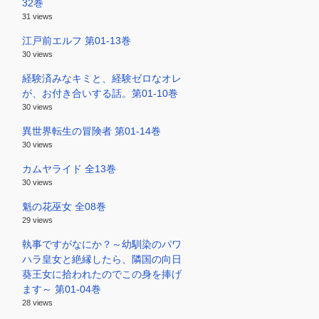
32巻
31 views
江戸前エルフ 第01-13巻
30 views
経験済みなキミと、経験ゼロなオレ
が、お付き合いする話。第01-10巻
30 views
異世界転生の冒険者 第01-14巻
30 views
カムヤライド 全13巻
30 views
魁の花巫女 全08巻
29 views
執事ですがなにか？～幼馴染のパワ
ハラ皇女と絶縁したら、隣国の向日
葵王女に拾われたのでこの身を捧げ
ます～ 第01-04巻
28 views