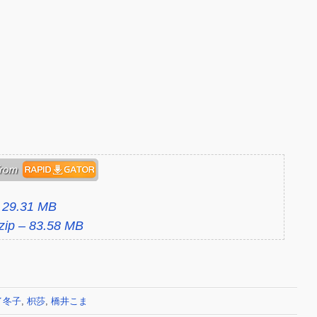
– 29.31 MB
.zip – 83.58 MB
イ冬子
,
枳莎
,
橋井こま