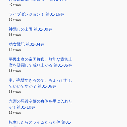
40 views
ライブダンジョン！ 第01-16巻
39 views
神隠しの楽園 第01-09巻
35 views
幼女戦記 第01-34巻
34 views
平民出身の帝国将官、無能な貴族上
官を蹂躙して成り上がる 第01-05巻
33 views
妻が完璧すぎるので、ちょっと乱し
ていいですか？ 第01-06巻
33 views
念願の悪役令嬢の身体を手に入れた
ぞ！第01-10巻
32 views
転生したらスライムだった件 第01-