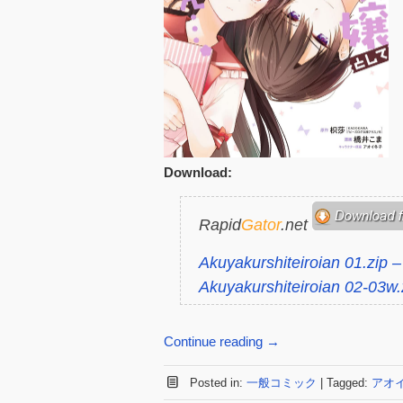
Download:
Rapid
Gator
.net
Akuyakurshiteiroian 01.zip 
Akuyakurshiteiroian 02-03w
Continue reading
→
Posted in:
一般コミック
|
Tagged:
アオ