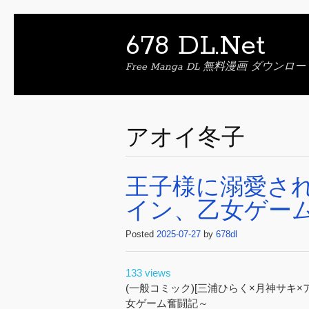
678 DL.Net
Free Manga DL 無料漫画 ダウンロー
アオイ冬子
王子様に溺愛さ
イン、乙女ゲーム奮
Posted
2025-07-27
by
678dl
133 views
(一般コミック)[三浦ひらく×月神サキ
女ゲーム奮闘記～