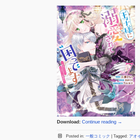
Download:
Continue reading
→
Posted in:
一般コミック
|
Tagged:
アオ