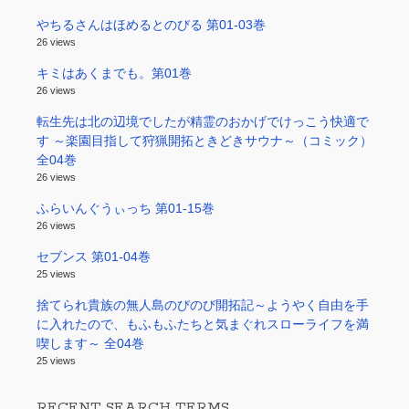
やちるさんはほめるとのびる 第01-03巻
26 views
キミはあくまでも。第01巻
26 views
転生先は北の辺境でしたが精霊のおかげでけっこう快適で
す ～楽園目指して狩猟開拓ときどきサウナ～（コミック）
全04巻
26 views
ふらいんぐうぃっち 第01-15巻
26 views
セブンス 第01-04巻
25 views
捨てられ貴族の無人島のびのび開拓記～ようやく自由を手
に入れたので、もふもふたちと気まぐれスローライフを満
喫します～ 全04巻
25 views
RECENT SEARCH TERMS