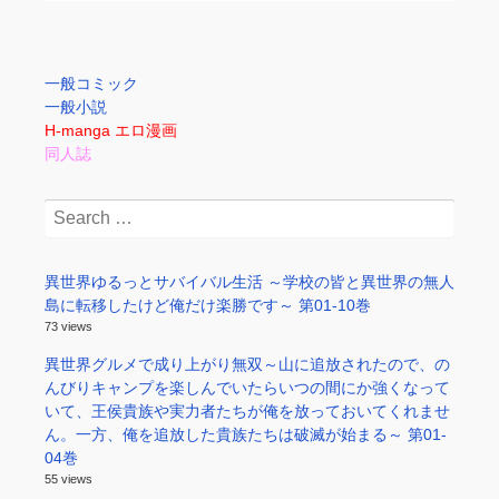
一般コミック
一般小説
H-manga エロ漫画
同人誌
Search
for:
異世界ゆるっとサバイバル生活 ～学校の皆と異世界の無人
島に転移したけど俺だけ楽勝です～ 第01-10巻
73 views
異世界グルメで成り上がり無双～山に追放されたので、の
んびりキャンプを楽しんでいたらいつの間にか強くなって
いて、王侯貴族や実力者たちが俺を放っておいてくれませ
ん。一方、俺を追放した貴族たちは破滅が始まる～ 第01-
04巻
55 views