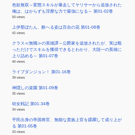
色欲無双～変態スキルが暴走してヤリサーから追放された
俺は、はからずも淫靡な力で最強になる～ 第01-02巻
50 views
上伊那ぼたん、酔へる姿は百合の花 第01-08巻
42 views
クラス≪無職≫の英雄譚～公爵家を追放されたが、実は殴
っただけでスキルを獲得できるとわかり、大陸一の英雄に
上り詰める～ 第01-07巻
40 views
ライブダンジョン！ 第01-16巻
39 views
神隠しの楽園 第01-09巻
35 views
幼女戦記 第01-34巻
34 views
平民出身の帝国将官、無能な貴族上官を蹂躙して成り上が
る 第01-05巻
33 views