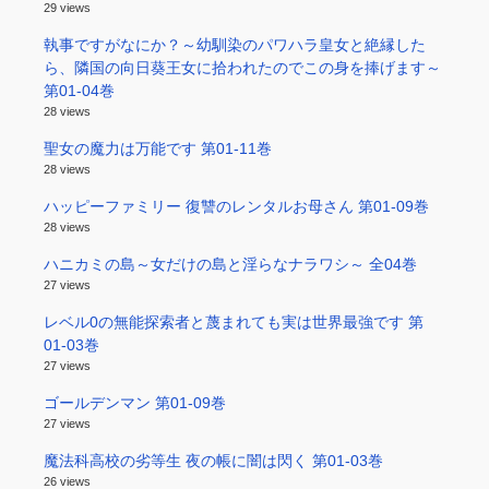
29 views
執事ですがなにか？～幼馴染のパワハラ皇女と絶縁した
ら、隣国の向日葵王女に拾われたのでこの身を捧げます～
第01-04巻
28 views
聖女の魔力は万能です 第01-11巻
28 views
ハッピーファミリー 復讐のレンタルお母さん 第01-09巻
28 views
ハニカミの島～女だけの島と淫らなナラワシ～ 全04巻
27 views
レベル0の無能探索者と蔑まれても実は世界最強です 第
01-03巻
27 views
ゴールデンマン 第01-09巻
27 views
魔法科高校の劣等生 夜の帳に闇は閃く 第01-03巻
26 views