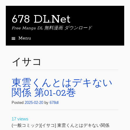
678 DL.Net
Free Manga DL 無料漫画 ダウンロード
Menu
S
k
i
イサコ
p
t
o
東雲くんとはデキない
c
o
関係 第01-02巻
n
t
Posted
2025-02-20
by
678dl
e
n
t
17 views
(一般コミック)[イサコ] 東雲くんとはデキない関係