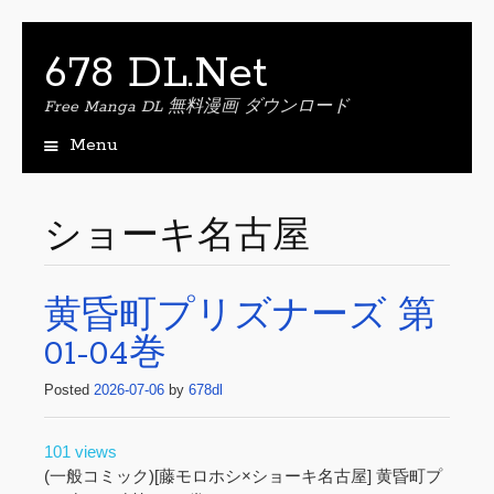
678 DL.Net
Free Manga DL 無料漫画 ダウンロード
Menu
S
k
i
ショーキ名古屋
p
t
o
黄昏町プリズナーズ 第
c
o
01-04巻
n
t
Posted
2026-07-06
by
678dl
e
n
t
101 views
(一般コミック)[藤モロホシ×ショーキ名古屋] 黄昏町プ