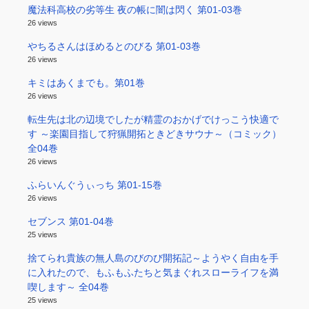
魔法科高校の劣等生 夜の帳に闇は閃く 第01-03巻
26 views
やちるさんはほめるとのびる 第01-03巻
26 views
キミはあくまでも。第01巻
26 views
転生先は北の辺境でしたが精霊のおかげでけっこう快適で
す ～楽園目指して狩猟開拓ときどきサウナ～（コミック）
全04巻
26 views
ふらいんぐうぃっち 第01-15巻
26 views
セブンス 第01-04巻
25 views
捨てられ貴族の無人島のびのび開拓記～ようやく自由を手
に入れたので、もふもふたちと気まぐれスローライフを満
喫します～ 全04巻
25 views