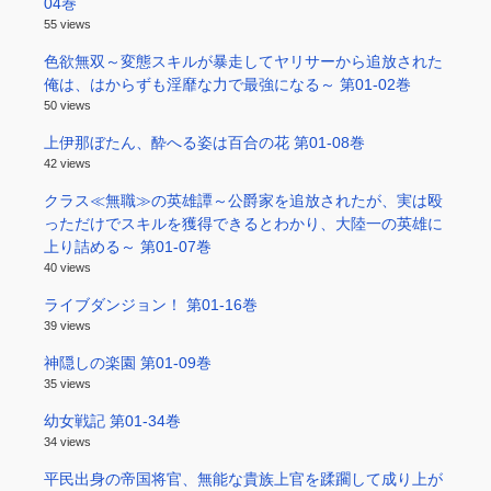
04巻
55 views
色欲無双～変態スキルが暴走してヤリサーから追放された
俺は、はからずも淫靡な力で最強になる～ 第01-02巻
50 views
上伊那ぼたん、酔へる姿は百合の花 第01-08巻
42 views
クラス≪無職≫の英雄譚～公爵家を追放されたが、実は殴
っただけでスキルを獲得できるとわかり、大陸一の英雄に
上り詰める～ 第01-07巻
40 views
ライブダンジョン！ 第01-16巻
39 views
神隠しの楽園 第01-09巻
35 views
幼女戦記 第01-34巻
34 views
平民出身の帝国将官、無能な貴族上官を蹂躙して成り上が