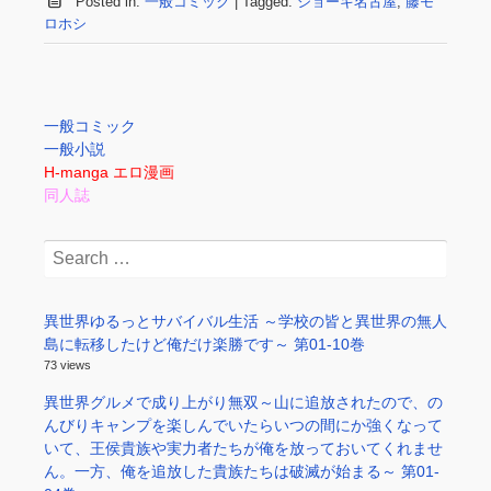
Posted in:
一般コミック
|
Tagged:
ショーキ名古屋
,
藤モ
ロホシ
一般コミック
一般小説
H-manga エロ漫画
同人誌
Search
for:
異世界ゆるっとサバイバル生活 ～学校の皆と異世界の無人
島に転移したけど俺だけ楽勝です～ 第01-10巻
73 views
異世界グルメで成り上がり無双～山に追放されたので、の
んびりキャンプを楽しんでいたらいつの間にか強くなって
いて、王侯貴族や実力者たちが俺を放っておいてくれませ
ん。一方、俺を追放した貴族たちは破滅が始まる～ 第01-