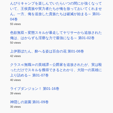
んびりキャンプを楽しんでいたらいつの間にか強くなって
いて、王侯貴族や実力者たちが俺を放っておいてくれませ
ん。一方、俺を追放した貴族たちは破滅が始まる～ 第01-
04巻
55 views
色欲無双～変態スキルが暴走してヤリサーから追放された
俺は、はからずも淫靡な力で最強になる～ 第01-02巻
50 views
上伊那ぼたん、酔へる姿は百合の花 第01-08巻
42 views
クラス≪無職≫の英雄譚～公爵家を追放されたが、実は殴
っただけでスキルを獲得できるとわかり、大陸一の英雄に
上り詰める～ 第01-07巻
40 views
ライブダンジョン！ 第01-16巻
39 views
神隠しの楽園 第01-09巻
35 views