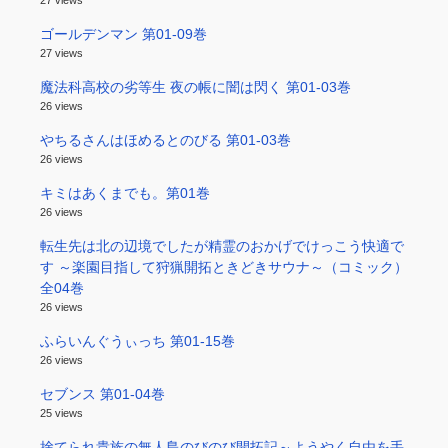
ゴールデンマン 第01-09巻
27 views
魔法科高校の劣等生 夜の帳に闇は閃く 第01-03巻
26 views
やちるさんはほめるとのびる 第01-03巻
26 views
キミはあくまでも。第01巻
26 views
転生先は北の辺境でしたが精霊のおかげでけっこう快適で
す ～楽園目指して狩猟開拓ときどきサウナ～（コミック）
全04巻
26 views
ふらいんぐうぃっち 第01-15巻
26 views
セブンス 第01-04巻
25 views
捨てられ貴族の無人島のびのび開拓記～ようやく自由を手