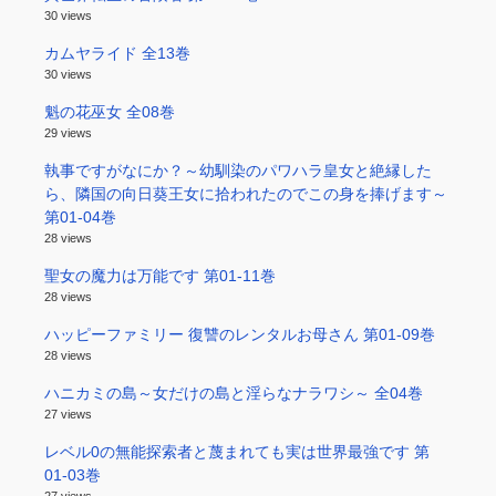
30 views
カムヤライド 全13巻
30 views
魁の花巫女 全08巻
29 views
執事ですがなにか？～幼馴染のパワハラ皇女と絶縁した
ら、隣国の向日葵王女に拾われたのでこの身を捧げます～
第01-04巻
28 views
聖女の魔力は万能です 第01-11巻
28 views
ハッピーファミリー 復讐のレンタルお母さん 第01-09巻
28 views
ハニカミの島～女だけの島と淫らなナラワシ～ 全04巻
27 views
レベル0の無能探索者と蔑まれても実は世界最強です 第
01-03巻
27 views