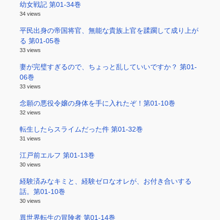
幼女戦記 第01-34巻
34 views
平民出身の帝国将官、無能な貴族上官を蹂躙して成り上が
る 第01-05巻
33 views
妻が完璧すぎるので、ちょっと乱していいですか？ 第01-
06巻
33 views
念願の悪役令嬢の身体を手に入れたぞ！第01-10巻
32 views
転生したらスライムだった件 第01-32巻
31 views
江戸前エルフ 第01-13巻
30 views
経験済みなキミと、経験ゼロなオレが、お付き合いする
話。第01-10巻
30 views
異世界転生の冒険者 第01-14巻