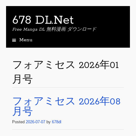
678 DL.Net
Free Manga DL 無料漫画 ダウンロード
Menu
S
k
i
フォアミセス 2026年01
p
t
月号
o
c
o
n
フォアミセス 2026年08
t
月号
e
n
Posted
t
2026-07-07
by
678dl