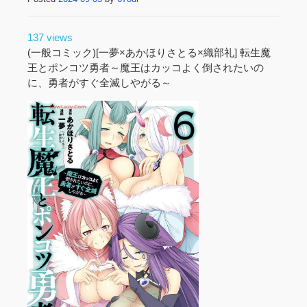
137 views
(一般コミック)[一夢×あかほりさとる×織部礼] 転生魔
王とポンコツ勇者～魔王はカッコよく倒されたいの
に、勇者がすぐ全滅しやがる～