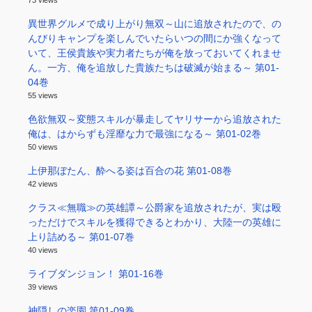
異世界グルメで成り上がり無双～山に追放されたので、の
んびりキャンプを楽しんでいたらいつの間にか強くなって
いて、王侯貴族や実力者たちが俺を放っておいてくれませ
ん。一方、俺を追放した貴族たちは破滅が始まる～ 第01-
04巻
55 views
色欲無双～変態スキルが暴走してヤリサーから追放された
俺は、はからずも淫靡な力で最強になる～ 第01-02巻
50 views
上伊那ぼたん、酔へる姿は百合の花 第01-08巻
42 views
クラス≪無職≫の英雄譚～公爵家を追放されたが、実は殴
っただけでスキルを獲得できるとわかり、大陸一の英雄に
上り詰める～ 第01-07巻
40 views
ライブダンジョン！ 第01-16巻
39 views
神隠しの楽園 第01-09巻