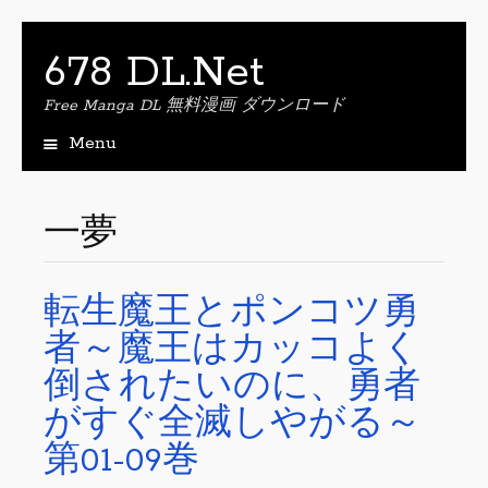
678 DL.Net
Free Manga DL 無料漫画 ダウンロード
Menu
S
k
i
一夢
p
t
o
転生魔王とポンコツ勇
c
o
者～魔王はカッコよく
n
t
倒されたいのに、勇者
e
がすぐ全滅しやがる～
n
t
第01-09巻