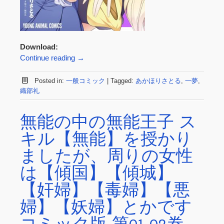
Download:
Continue reading
→
Posted in:
一般コミック
|
Tagged:
あかほりさとる
,
一夢
,
織部礼
無能の中の無能王子 ス
キル【無能】を授かり
ましたが、周りの女性
は【傾国】【傾城】
【奸婦】【毒婦】【悪
婦】【妖婦】とかです