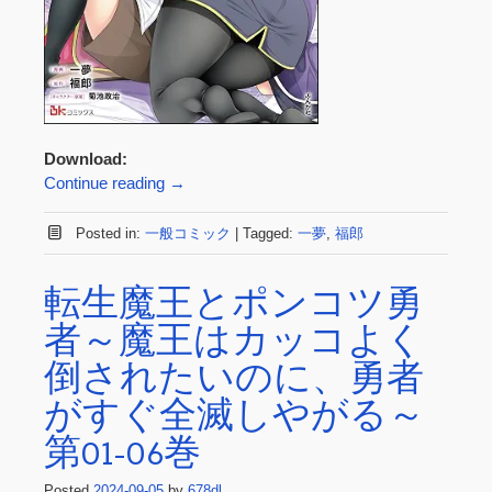
Download:
Continue reading
→
Posted in:
一般コミック
|
Tagged:
一夢
,
福郎
転生魔王とポンコツ勇
者～魔王はカッコよく
倒されたいのに、勇者
がすぐ全滅しやがる～
第01-06巻
Posted
2024-09-05
by
678dl