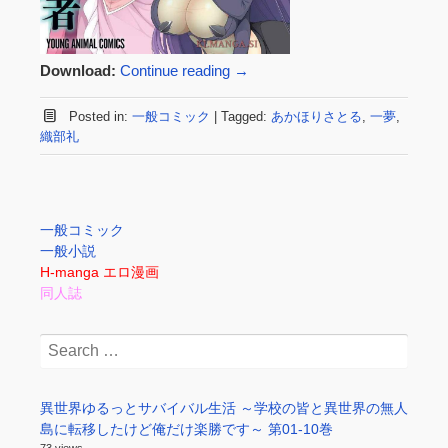
Download:
Continue reading
→
Posted in:
一般コミック
|
Tagged:
あかほりさとる
,
一夢
,
織部礼
一般コミック
一般小説
H-manga エロ漫画
同人誌
Search
for:
異世界ゆるっとサバイバル生活 ～学校の皆と異世界の無人
島に転移したけど俺だけ楽勝です～ 第01-10巻
73 views