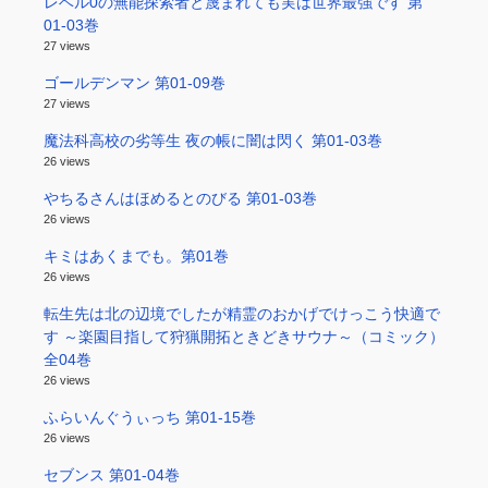
レベル0の無能探索者と蔑まれても実は世界最強です 第
01-03巻
27 views
ゴールデンマン 第01-09巻
27 views
魔法科高校の劣等生 夜の帳に闇は閃く 第01-03巻
26 views
やちるさんはほめるとのびる 第01-03巻
26 views
キミはあくまでも。第01巻
26 views
転生先は北の辺境でしたが精霊のおかげでけっこう快適で
す ～楽園目指して狩猟開拓ときどきサウナ～（コミック）
全04巻
26 views
ふらいんぐうぃっち 第01-15巻
26 views
セブンス 第01-04巻