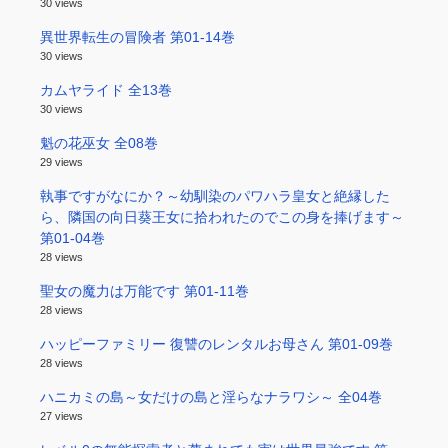
30 views
異世界転生の冒険者 第01-14巻
30 views
カムヤライド 全13巻
30 views
魁の花巫女 全08巻
29 views
執事ですがなにか？～幼馴染のパワハラ皇女と絶縁した
ら、隣国の向日葵王女に拾われたのでこの身を捧げます～
第01-04巻
28 views
聖女の魔力は万能です 第01-11巻
28 views
ハッピーファミリー 復讐のレンタルお母さん 第01-09巻
28 views
ハニカミの島～女だけの島と淫らなナラワシ～ 全04巻
27 views