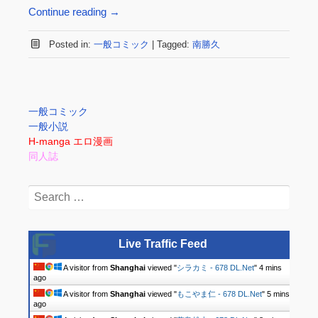
Continue reading
→
Posted in:
一般コミック
|
Tagged:
南勝久
一般コミック
一般小説
H-manga エロ漫画
同人誌
Search
for:
Live Traffic Feed
A visitor from
Shanghai
viewed "
シラカミ - 678 DL.Net
"
4 mins
ago
A visitor from
Shanghai
viewed "
もこやま仁 - 678 DL.Net
"
5 mins
ago