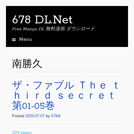
678 DL.Net
Free Manga DL 無料漫画 ダウンロード
Menu
S
k
i
南勝久
p
t
o
ザ・ファブル Ｔｈｅ ｔ
c
o
ｈｉｒｄ ｓｅｃｒｅｔ
n
t
第01-05巻
e
n
Posted
2026-07-07
by
678dl
t
329 views