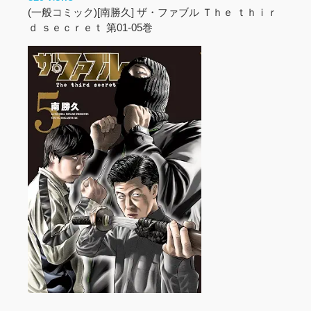
(一般コミック)[南勝久] ザ・ファブル Ｔｈｅ ｔｈｉｒ
ｄ ｓｅｃｒｅｔ 第01-05巻