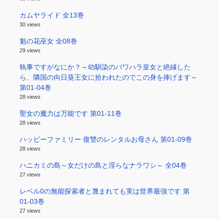
カムヤライド 全13巻
30 views
魁の花巫女 全08巻
29 views
執事ですがなにか？～幼馴染のパワハラ皇女と絶縁した
ら、隣国の向日葵王女に拾われたのでこの身を捧げます～
第01-04巻
28 views
聖女の魔力は万能です 第01-11巻
28 views
ハッピーファミリー 復讐のレンタルお母さん 第01-09巻
28 views
ハニカミの島～女だけの島と淫らなナラワシ～ 全04巻
27 views
レベル0の無能探索者と蔑まれても実は世界最強です 第
01-03巻
27 views