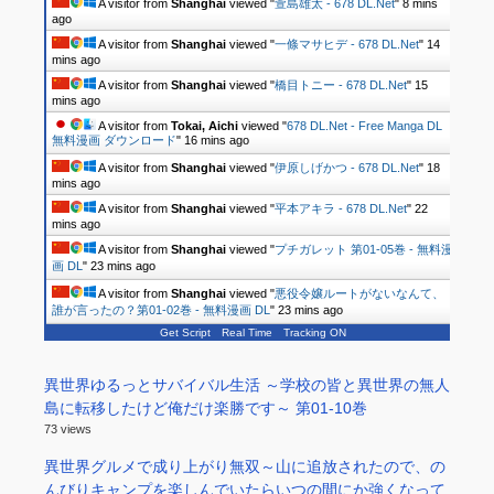
A visitor from
Shanghai
viewed "
萱島雄太 - 678 DL.Net
"
8 mins
ago
A visitor from
Shanghai
viewed "
一條マサヒデ - 678 DL.Net
"
14
mins ago
A visitor from
Shanghai
viewed "
橋目トニー - 678 DL.Net
"
15
mins ago
A visitor from
Tokai, Aichi
viewed "
678 DL.Net - Free Manga DL
無料漫画 ダウンロード
"
16 mins ago
A visitor from
Shanghai
viewed "
伊原しげかつ - 678 DL.Net
"
18
mins ago
A visitor from
Shanghai
viewed "
平本アキラ - 678 DL.Net
"
22
mins ago
A visitor from
Shanghai
viewed "
プチガレット 第01-05巻 - 無料漫
画 DL
"
23 mins ago
A visitor from
Shanghai
viewed "
悪役令嬢ルートがないなんて、
誰が言ったの？第01-02巻 - 無料漫画 DL
"
23 mins ago
Get Script
Real Time
Tracking ON
異世界ゆるっとサバイバル生活 ～学校の皆と異世界の無人
島に転移したけど俺だけ楽勝です～ 第01-10巻
73 views
異世界グルメで成り上がり無双～山に追放されたので、の
んびりキャンプを楽しんでいたらいつの間にか強くなって