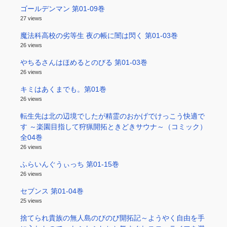
ゴールデンマン 第01-09巻
27 views
魔法科高校の劣等生 夜の帳に闇は閃く 第01-03巻
26 views
やちるさんはほめるとのびる 第01-03巻
26 views
キミはあくまでも。第01巻
26 views
転生先は北の辺境でしたが精霊のおかげでけっこう快適で
す ～楽園目指して狩猟開拓ときどきサウナ～（コミック）
全04巻
26 views
ふらいんぐうぃっち 第01-15巻
26 views
セブンス 第01-04巻
25 views
捨てられ貴族の無人島のびのび開拓記～ようやく自由を手