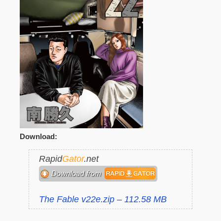
Download:
Rapid
Gator
.net
The Fable v22e.zip – 112.58 MB