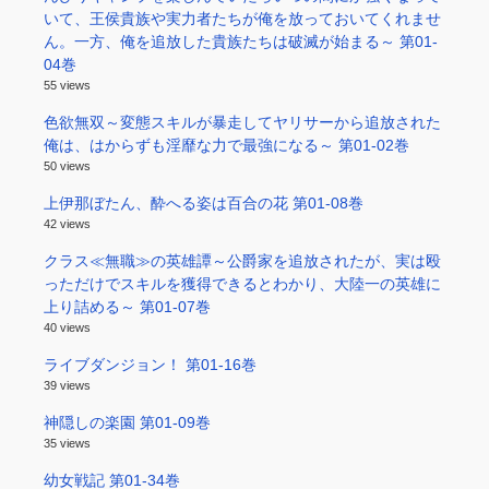
いて、王侯貴族や実力者たちが俺を放っておいてくれませ
ん。一方、俺を追放した貴族たちは破滅が始まる～ 第01-
04巻
55 views
色欲無双～変態スキルが暴走してヤリサーから追放された
俺は、はからずも淫靡な力で最強になる～ 第01-02巻
50 views
上伊那ぼたん、酔へる姿は百合の花 第01-08巻
42 views
クラス≪無職≫の英雄譚～公爵家を追放されたが、実は殴
っただけでスキルを獲得できるとわかり、大陸一の英雄に
上り詰める～ 第01-07巻
40 views
ライブダンジョン！ 第01-16巻
39 views
神隠しの楽園 第01-09巻
35 views
幼女戦記 第01-34巻