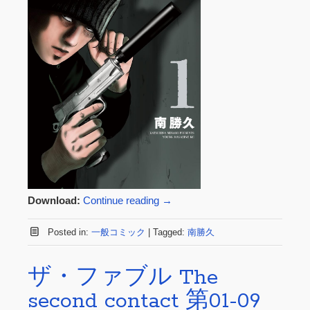
Download:
Continue reading
→
Posted in:
一般コミック
|
Tagged:
南勝久
ザ・ファブル The
second contact 第01-09