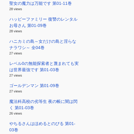
聖女の魔力は万能です 第01-11巻
28 views
ハッピーファミリー 復讐のレンタル
お母さん 第01-09巻
28 views
ハニカミの島～女だけの島と淫らな
ナラワシ～ 全04巻
27 views
レベル0の無能探索者と蔑まれても実
は世界最強です 第01-03巻
27 views
ゴールデンマン 第01-09巻
27 views
魔法科高校の劣等生 夜の帳に闇は閃
く 第01-03巻
26 views
やちるさんはほめるとのびる 第01-
03巻