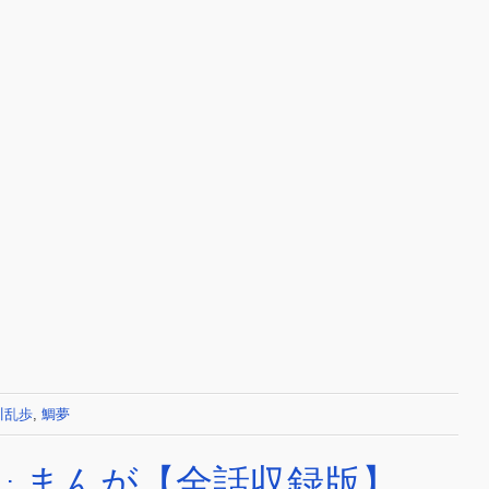
川乱歩
,
鯛夢
: まんが【全話収録版】