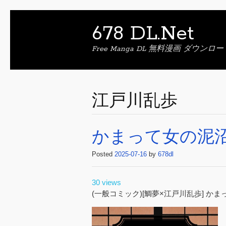
678 DL.Net
Free Manga DL 無料漫画 ダウンロー
江戸川乱歩
かまって女の泥沼
Posted
2025-07-16
by
678dl
30 views
(一般コミック)[鯛夢×江戸川乱歩] か