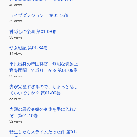
40 views
ライブダンジョン！ 第01-16巻
39 views
神隠しの楽園 第01-09巻
35 views
幼女戦記 第01-34巻
34 views
平民出身の帝国将官、無能な貴族上
官を蹂躙して成り上がる 第01-05巻
33 views
妻が完璧すぎるので、ちょっと乱し
ていいですか？ 第01-06巻
33 views
念願の悪役令嬢の身体を手に入れた
ぞ！第01-10巻
32 views
転生したらスライムだった件 第01-