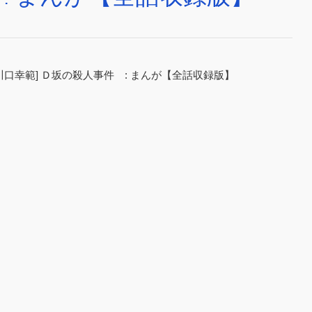
川口幸範] Ｄ坂の殺人事件 : まんが【全話収録版】