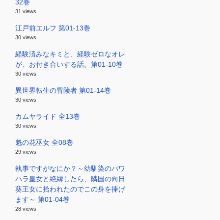
32巻
31 views
江戸前エルフ 第01-13巻
30 views
経験済みなキミと、経験ゼロなオレ
が、お付き合いする話。第01-10巻
30 views
異世界転生の冒険者 第01-14巻
30 views
カムヤライド 全13巻
30 views
魁の花巫女 全08巻
29 views
執事ですがなにか？～幼馴染のパワ
ハラ皇女と絶縁したら、隣国の向日
葵王女に拾われたのでこの身を捧げ
ます～ 第01-04巻
28 views