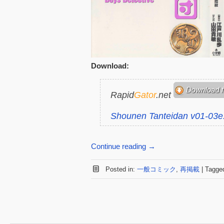
Download:
Rapid
Gator
.net
Shounen Tanteidan v01-03e
Continue reading
→
Posted in:
一般コミック
,
再掲載
|
Tagge