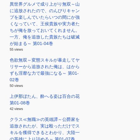
異世界グルメで成り上がり無双～山
に追放されたので、のんびりキャン
プを楽しんでいたらいつの間にか強
くなっていて、王侯貴族や実力者た
ちが俺を放っておいてくれません。
一方、俺を追放した貴族たちは破滅
が始まる～ 第01-04巻
55 views
色欲無双～変態スキルが暴走してヤ
リサーから追放された俺は、はから
ずも淫靡な力で最強になる～ 第01-
02巻
50 views
上伊那ぼたん、酔へる姿は百合の花
第01-08巻
42 views
クラス≪無職≫の英雄譚～公爵家を
追放されたが、実は殴っただけでス
キルを獲得できるとわかり、大陸一
の英雄に上り詰める～ 第01-07巻