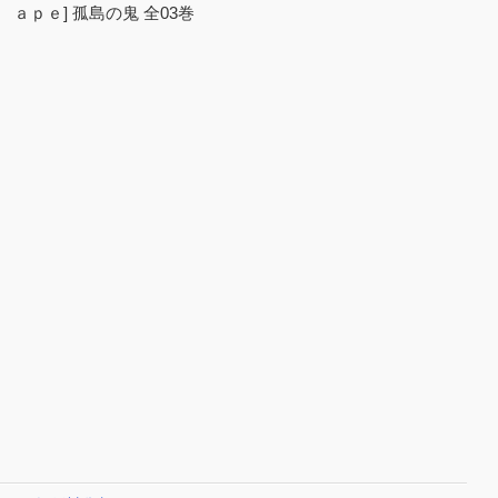
ａｐｅ] 孤島の鬼 全03巻