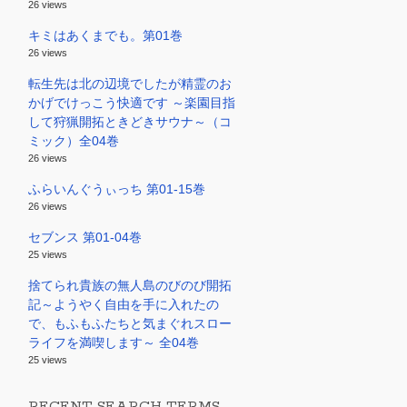
26 views
キミはあくまでも。第01巻
26 views
転生先は北の辺境でしたが精霊のお
かげでけっこう快適です ～楽園目指
して狩猟開拓ときどきサウナ～（コ
ミック）全04巻
26 views
ふらいんぐうぃっち 第01-15巻
26 views
セブンス 第01-04巻
25 views
捨てられ貴族の無人島のびのび開拓
記～ようやく自由を手に入れたの
で、もふもふたちと気まぐれスロー
ライフを満喫します～ 全04巻
25 views
RECENT SEARCH TERMS