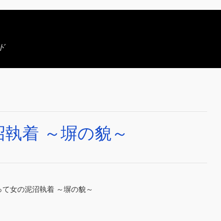
ド
執着 ～塀の貌～
まって女の泥沼執着 ～塀の貌～