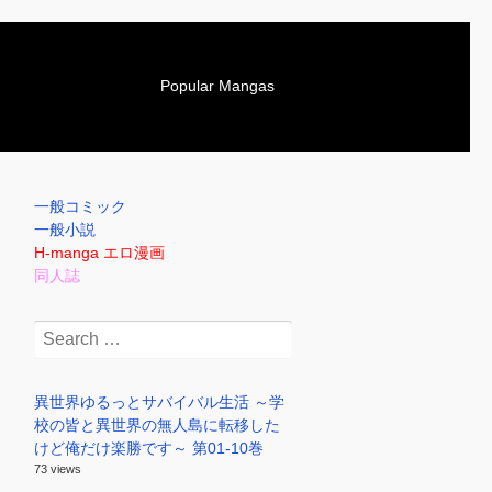
S
Popular Mangas
k
i
p
t
o
一般コミック
c
一般小説
o
H-manga エロ漫画
n
同人誌
t
e
Search
n
for:
t
異世界ゆるっとサバイバル生活 ～学
校の皆と異世界の無人島に転移した
けど俺だけ楽勝です～ 第01-10巻
73 views