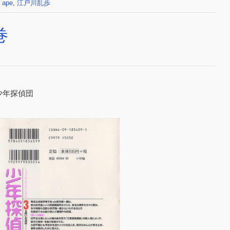
 ape
,
江戸川乱歩
巻
 少年探偵団