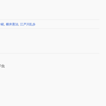
幸範
,
横井憲治
,
江戸川乱歩
芋虫