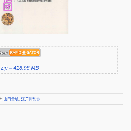
.zip – 418.98 MB
d:
山田貴敏
,
江戸川乱歩