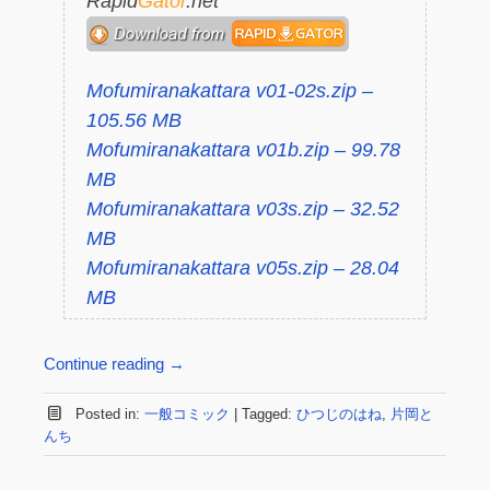
Rapid
Gator
.net
Mofumiranakattara v01-02s.zip –
105.56 MB
Mofumiranakattara v01b.zip – 99.78
MB
Mofumiranakattara v03s.zip – 32.52
MB
Mofumiranakattara v05s.zip – 28.04
MB
Continue reading
→
Posted in:
一般コミック
|
Tagged:
ひつじのはね
,
片岡と
んち