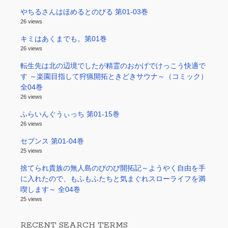
やちるさんはほめるとのびる 第01-03巻
26 views
キミはあくまでも。第01巻
26 views
転生先は北の辺境でしたが精霊のおかげでけっこう快適で
す ～楽園目指して狩猟開拓ときどきサウナ～（コミック）
全04巻
26 views
ふらいんぐうぃっち 第01-15巻
26 views
セブンス 第01-04巻
25 views
捨てられ貴族の無人島のびのび開拓記～ようやく自由を手
に入れたので、もふもふたちと気まぐれスローライフを満
喫します～ 全04巻
25 views
RECENT SEARCH TERMS