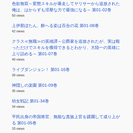
色欲無双～変態スキルが暴走してヤリサーから追放された
俺は、はからずも淫靡な力で最強になる～ 第01-02巻
50 views
上伊那ぼたん、酔へる姿は百合の花 第01-08巻
42 views
クラス≪無職≫の英雄譚～公爵家を追放されたが、実は殴
っただけでスキルを獲得できるとわかり、大陸一の英雄に
上り詰める～ 第01-07巻
40 views
ライブダンジョン！ 第01-16巻
39 views
神隠しの楽園 第01-09巻
35 views
幼女戦記 第01-34巻
34 views
平民出身の帝国将官、無能な貴族上官を蹂躙して成り上が
る 第01-05巻
33 views