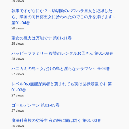
29 views
執事ですがなにか？～幼馴染のパワハラ皇女と絶縁した
ら、隣国の向日葵王女に拾われたのでこの身を捧げます～
第01-04巻
28 views
聖女の魔力は万能です 第01-11巻
28 views
ハッピーファミリー 復讐のレンタルお母さん 第01-09巻
28 views
ハニカミの島～女だけの島と淫らなナラワシ～ 全04巻
27 views
レベル0の無能探索者と蔑まれても実は世界最強です 第
01-03巻
27 views
ゴールデンマン 第01-09巻
27 views
魔法科高校の劣等生 夜の帳に闇は閃く 第01-03巻
26 views