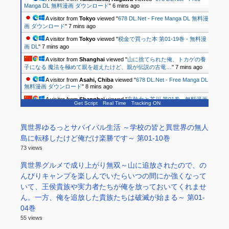
Manga DL 無料漫画 ダウンロード
"
6 mins ago
A visitor from
Tokyo
viewed "
678 DL.Net - Free Manga DL 無料漫
画 ダウンロード
"
7 mins ago
A visitor from
Tokyo
viewed "
税金で買った本 第01-19巻 - 無料漫
画 DL
"
7 mins ago
A visitor from
Shanghai
viewed "
山に捨てられた俺、トカゲの養
子になる 魔法を極めて親を超えたけど、親が伝説の古竜…
"
7 mins ago
A visitor from
Asahi, Chiba
viewed "
678 DL.Net - Free Manga DL
無料漫画 ダウンロード
"
8 mins ago
A visitor from
Shanghai
viewed "
妄執女と芥川 第01巻 - 無料漫画
Get Script
Real Time
Tracking ON
DL
"
9 mins ago
異世界ゆるっとサバイバル生活 ～学校の皆と異世界の無人
島に転移したけど俺だけ楽勝です～ 第01-10巻
73 views
異世界グルメで成り上がり無双～山に追放されたので、の
んびりキャンプを楽しんでいたらいつの間にか強くなって
いて、王侯貴族や実力者たちが俺を放っておいてくれませ
ん。一方、俺を追放した貴族たちは破滅が始まる～ 第01-
04巻
55 views