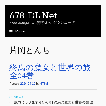
678 DL.Net
Free Manga DL 無料漫画 ダウンロード
Menu
S
k
i
片岡とんち
p
t
o
終焉の魔女と世界の旅
c
o
全04巻
n
t
Posted
2026-04-12
by
678dl
e
n
t
86 views
(一般コミック)[片岡とんち] 終焉の魔女と世界の旅 全