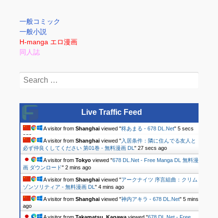
一般コミック
一般小説
H-manga エロ漫画
同人誌
Search
for:
Live Traffic Feed
A visitor from
Shanghai
viewed "
柊あまる - 678 DL.Net
"
6 secs
ago
A visitor from
Shanghai
viewed "
入居条件：隣に住んでる友人と
必ず仲良くしてください 第01巻 - 無料漫画 DL
"
28 secs ago
A visitor from
Tokyo
viewed "
678 DL.Net - Free Manga DL 無料漫
画 ダウンロード
"
3 mins ago
A visitor from
Shanghai
viewed "
アークナイツ 序言組曲：クリム
ゾンソリティア - 無料漫画 DL
"
4 mins ago
A visitor from
Shanghai
viewed "
神内アキラ - 678 DL.Net
"
5 mins
ago
A visitor from
Takamatsu, Kagawa
viewed "
678 DL.Net - Free