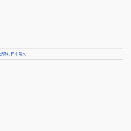
犬部隊
,
田中清久