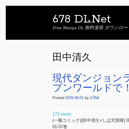
678 DL.Net
Free Manga DL 無料漫画 ダウンロー
田中清久
現代ダンジョン
プンワールドで！ 
Posted
2026-06-01
by
678dl
173 views
(一般コミック)[田中清久×しば犬部隊
01-07巻