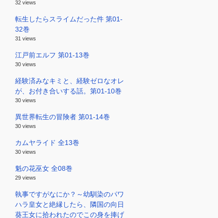
32 views
転生したらスライムだった件 第01-
32巻
31 views
江戸前エルフ 第01-13巻
30 views
経験済みなキミと、経験ゼロなオレ
が、お付き合いする話。第01-10巻
30 views
異世界転生の冒険者 第01-14巻
30 views
カムヤライド 全13巻
30 views
魁の花巫女 全08巻
29 views
執事ですがなにか？～幼馴染のパワ
ハラ皇女と絶縁したら、隣国の向日
葵王女に拾われたのでこの身を捧げ