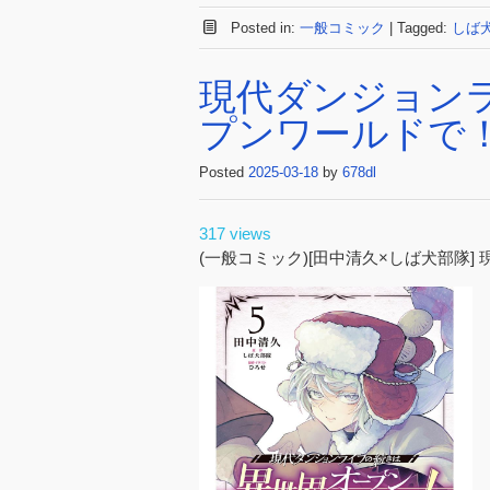
Posted in:
一般コミック
|
Tagged:
しば
現代ダンジョン
プンワールドで！ 
Posted
2025-03-18
by
678dl
317 views
(一般コミック)[田中清久×しば犬部隊