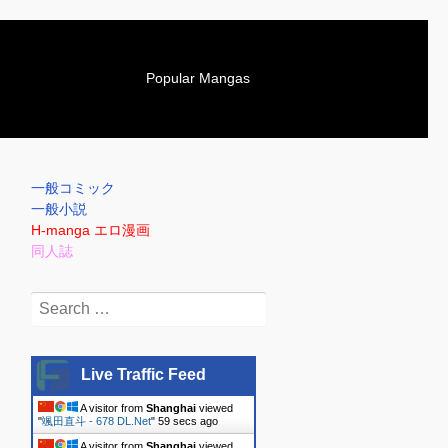
S
Popular Mangas
k
i
p
t
o
一般コミック
c
一般小説
o
H-manga エロ漫画
n
同人誌
t
e
Search
n
for:
t
Live Traffic Feed
A visitor from
Shanghai
viewed
"
颯田直斗 - 678 DL.Net
"
1 min ago
A visitor from
Shanghai
viewed