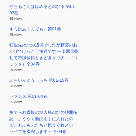
やちるさんはほめるとのびる 第01-
03巻
26 views
キミはあくまでも。第01巻
26 views
転生先は北の辺境でしたが精霊のお
かげでけっこう快適です ～楽園目指
して狩猟開拓ときどきサウナ～（コ
ミック）全04巻
26 views
ふらいんぐうぃっち 第01-15巻
26 views
セブンス 第01-04巻
25 views
捨てられ貴族の無人島のびのび開拓
記～ようやく自由を手に入れたの
で、もふもふたちと気まぐれスロー
ライフを満喫します～ 全04巻