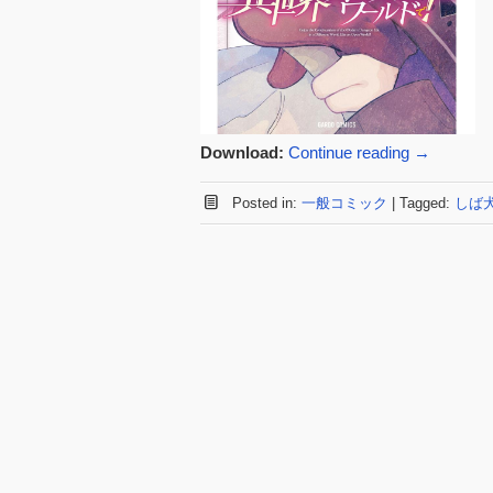
Download:
Continue reading
→
Posted in:
一般コミック
|
Tagged:
しば