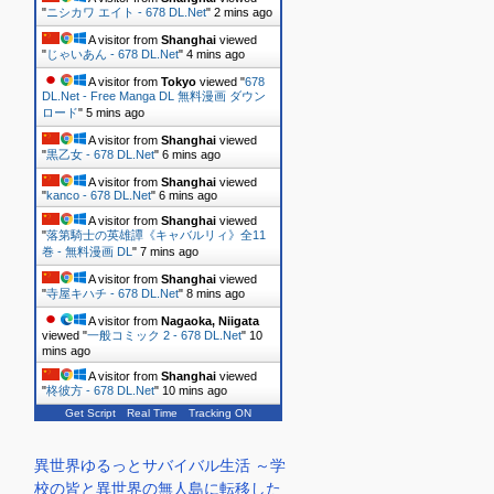
"
ニシカワ エイト - 678 DL.Net
"
2 mins ago
A visitor from
Shanghai
viewed
"
じゃいあん - 678 DL.Net
"
4 mins ago
A visitor from
Tokyo
viewed "
678
DL.Net - Free Manga DL 無料漫画 ダウン
ロード
"
5 mins ago
A visitor from
Shanghai
viewed
"
黒乙女 - 678 DL.Net
"
6 mins ago
A visitor from
Shanghai
viewed
"
kanco - 678 DL.Net
"
6 mins ago
A visitor from
Shanghai
viewed
"
落第騎士の英雄譚《キャバルリィ》全11
巻 - 無料漫画 DL
"
7 mins ago
A visitor from
Shanghai
viewed
"
寺屋キハチ - 678 DL.Net
"
8 mins ago
A visitor from
Nagaoka, Niigata
viewed "
一般コミック 2 - 678 DL.Net
"
10
mins ago
A visitor from
Shanghai
viewed
"
柊彼方 - 678 DL.Net
"
10 mins ago
Get Script
Real Time
Tracking ON
異世界ゆるっとサバイバル生活 ～学
校の皆と異世界の無人島に転移した