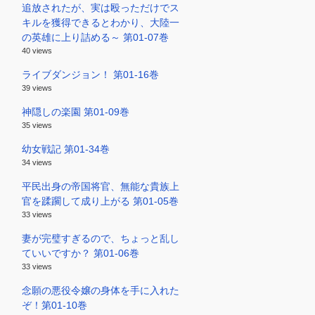
追放されたが、実は殴っただけでス
キルを獲得できるとわかり、大陸一
の英雄に上り詰める～ 第01-07巻
40 views
ライブダンジョン！ 第01-16巻
39 views
神隠しの楽園 第01-09巻
35 views
幼女戦記 第01-34巻
34 views
平民出身の帝国将官、無能な貴族上
官を蹂躙して成り上がる 第01-05巻
33 views
妻が完璧すぎるので、ちょっと乱し
ていいですか？ 第01-06巻
33 views
念願の悪役令嬢の身体を手に入れた
ぞ！第01-10巻