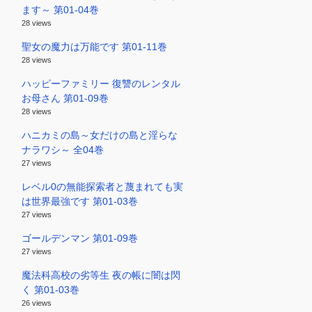
ます～ 第01-04巻
28 views
聖女の魔力は万能です 第01-11巻
28 views
ハッピーファミリー 復讐のレンタル
お母さん 第01-09巻
28 views
ハニカミの島～女だけの島と淫らな
ナラワシ～ 全04巻
27 views
レベル0の無能探索者と蔑まれても実
は世界最強です 第01-03巻
27 views
ゴールデンマン 第01-09巻
27 views
魔法科高校の劣等生 夜の帳に闇は閃
く 第01-03巻
26 views