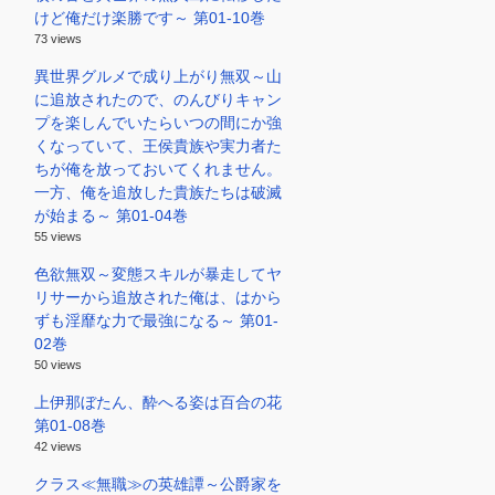
けど俺だけ楽勝です～ 第01-10巻
73 views
異世界グルメで成り上がり無双～山
に追放されたので、のんびりキャン
プを楽しんでいたらいつの間にか強
くなっていて、王侯貴族や実力者た
ちが俺を放っておいてくれません。
一方、俺を追放した貴族たちは破滅
が始まる～ 第01-04巻
55 views
色欲無双～変態スキルが暴走してヤ
リサーから追放された俺は、はから
ずも淫靡な力で最強になる～ 第01-
02巻
50 views
上伊那ぼたん、酔へる姿は百合の花
第01-08巻
42 views
クラス≪無職≫の英雄譚～公爵家を