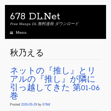
678 DL.Net
Free Manga DL 無料漫画 ダウンロード
Menu
S
k
i
秋乃える
p
t
o
ネットの『推し』とリ
c
o
アルの『推し』が隣に
n
t
引っ越してきた 第01-06
e
巻
n
t
Posted
2026-05-29
by
678dl