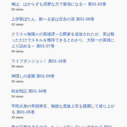
俺は、はからずも淫靡な力で最強になる～ 第01-02巻
50 views
上伊那ぼたん、酔へる姿は百合の花 第01-08巻
42 views
クラス≪無職≫の英雄譚～公爵家を追放されたが、実は殴
っただけでスキルを獲得できるとわかり、大陸一の英雄に
上り詰める～ 第01-07巻
40 views
ライブダンジョン！ 第01-16巻
39 views
神隠しの楽園 第01-09巻
35 views
幼女戦記 第01-34巻
34 views
平民出身の帝国将官、無能な貴族上官を蹂躙して成り上が
る 第01-05巻
33 views