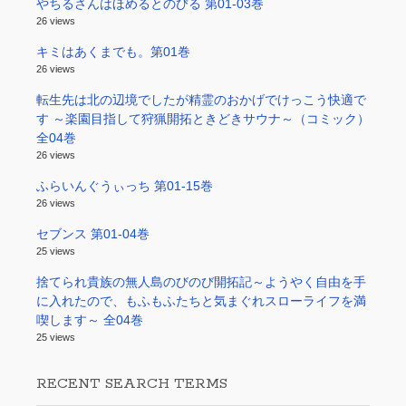
やちるさんはほめるとのびる 第01-03巻
26 views
キミはあくまでも。第01巻
26 views
転生先は北の辺境でしたが精霊のおかげでけっこう快適で
す ～楽園目指して狩猟開拓ときどきサウナ～（コミック）
全04巻
26 views
ふらいんぐうぃっち 第01-15巻
26 views
セブンス 第01-04巻
25 views
捨てられ貴族の無人島のびのび開拓記～ようやく自由を手
に入れたので、もふもふたちと気まぐれスローライフを満
喫します～ 全04巻
25 views
RECENT SEARCH TERMS