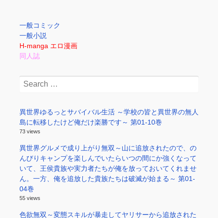
一般コミック
一般小説
H-manga エロ漫画
同人誌
Search
for:
異世界ゆるっとサバイバル生活 ～学校の皆と異世界の無人
島に転移したけど俺だけ楽勝です～ 第01-10巻
73 views
異世界グルメで成り上がり無双～山に追放されたので、の
んびりキャンプを楽しんでいたらいつの間にか強くなって
いて、王侯貴族や実力者たちが俺を放っておいてくれませ
ん。一方、俺を追放した貴族たちは破滅が始まる～ 第01-
04巻
55 views
色欲無双～変態スキルが暴走してヤリサーから追放された