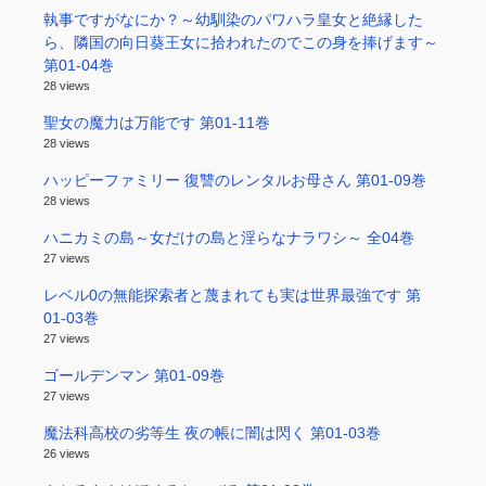
執事ですがなにか？～幼馴染のパワハラ皇女と絶縁した
ら、隣国の向日葵王女に拾われたのでこの身を捧げます～
第01-04巻
28 views
聖女の魔力は万能です 第01-11巻
28 views
ハッピーファミリー 復讐のレンタルお母さん 第01-09巻
28 views
ハニカミの島～女だけの島と淫らなナラワシ～ 全04巻
27 views
レベル0の無能探索者と蔑まれても実は世界最強です 第
01-03巻
27 views
ゴールデンマン 第01-09巻
27 views
魔法科高校の劣等生 夜の帳に闇は閃く 第01-03巻
26 views