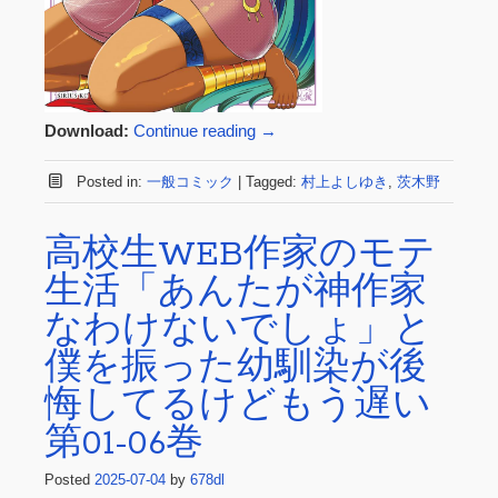
Download:
Continue reading
→
Posted in:
一般コミック
|
Tagged:
村上よしゆき
,
茨木野
高校生WEB作家のモテ
生活「あんたが神作家
なわけないでしょ」と
僕を振った幼馴染が後
悔してるけどもう遅い
第01-06巻
Posted
2025-07-04
by
678dl