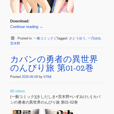
Download:
Continue reading
→
Posted in:
一般コミック
|
Tagged:
さとうゆう
,
一乃ゆゆ
,
茨木野
カバンの勇者の異世界
のんびり旅 第01-02巻
Posted
2026-06-09
by
678dl
60 views
(一般コミック)[きしだしき×茨木野×いずみけい] カバ
ンの勇者の異世界のんびり旅 第01-02巻