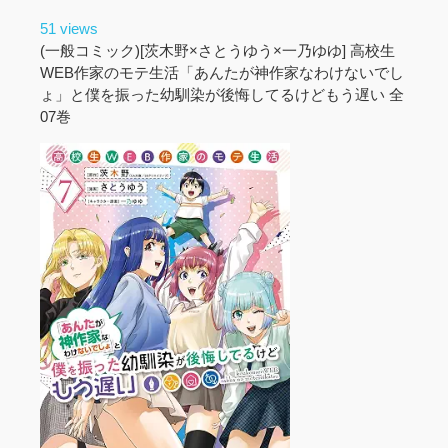
51 views
(一般コミック)[茨木野×さとうゆう×一乃ゆゆ] 高校生
WEB作家のモテ生活「あんたが神作家なわけないでし
ょ」と僕を振った幼馴染が後悔してるけどもう遅い 全
07巻