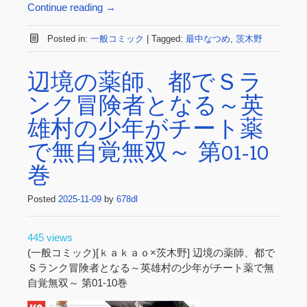
Continue reading
→
Posted in:
一般コミック
|
Tagged:
最中なつめ
,
茨木野
辺境の薬師、都でＳラ
ンク冒険者となる～英
雄村の少年がチート薬
で無自覚無双～ 第01-10
巻
Posted
2025-11-09
by
678dl
445 views
(一般コミック)[ｋａｋａｏ×茨木野] 辺境の薬師、都で
Ｓランク冒険者となる～英雄村の少年がチート薬で無
自覚無双～ 第01-10巻