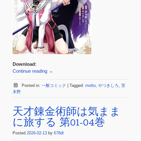
Download:
Continue reading
→
Posted in:
一般コミック
|
Tagged:
motto
,
やつきしろ
,
茨
木野
天才錬金術師は気まま
に旅する 第01-04巻
Posted
2026-02-13
by
678dl