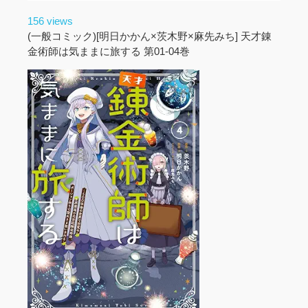
156 views
(一般コミック)[明日かかん×茨木野×麻先みち] 天才錬
金術師は気ままに旅する 第01-04巻