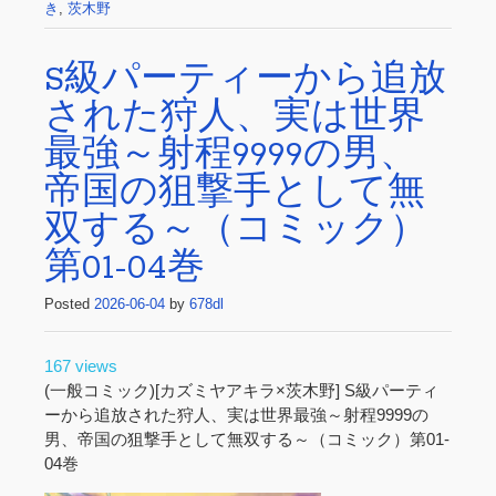
き
,
茨木野
S級パーティーから追放
された狩人、実は世界
最強～射程9999の男、
帝国の狙撃手として無
双する～（コミック）
第01-04巻
Posted
2026-06-04
by
678dl
167 views
(一般コミック)[カズミヤアキラ×茨木野] S級パーティ
ーから追放された狩人、実は世界最強～射程9999の
男、帝国の狙撃手として無双する～（コミック）第01-
04巻