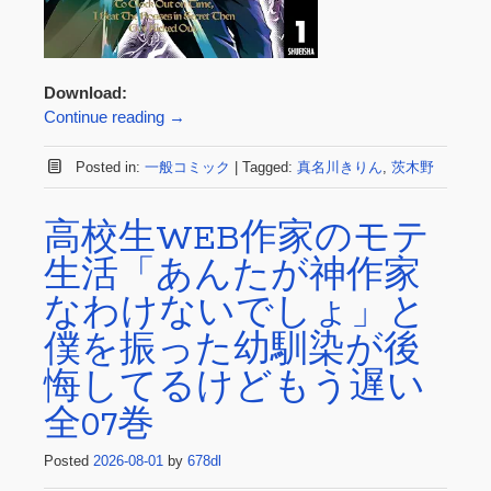
Download:
Continue reading
→
Posted in:
一般コミック
|
Tagged:
真名川きりん
,
茨木野
高校生WEB作家のモテ
生活「あんたが神作家
なわけないでしょ」と
僕を振った幼馴染が後
悔してるけどもう遅い
全07巻
Posted
2026-08-01
by
678dl