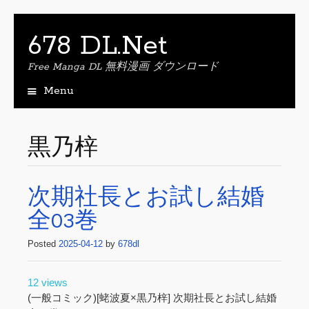
678 DL.Net
Free Manga DL 無料漫画 ダウンロード
Menu
S
k
i
黒乃梓
p
t
o
次期社長とお試し結婚
c
o
全03巻
n
t
Posted
2025-04-12
by
678dl
e
n
t
12 views
(一般コミック)[蛯波夏×黒乃梓] 次期社長とお試し結婚