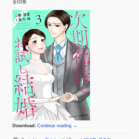
全03巻
Download:
Continue reading
→