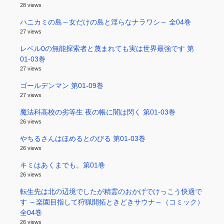
28 views
ハニカミの島～女だけの島と淫らなナラワシ～ 全04巻
27 views
レベル0の無能探索者と蔑まれても実は世界最強です 第
01-03巻
27 views
ゴールデンマン 第01-09巻
27 views
魔法科高校の劣等生 夜の帳に闇は閃く 第01-03巻
26 views
やちるさんはほめるとのびる 第01-03巻
26 views
キミはあくまでも。第01巻
26 views
転生先は北の辺境でしたが精霊のおかげでけっこう快適で
す ～楽園目指して狩猟開拓ときどきサウナ～（コミック）
全04巻
26 views