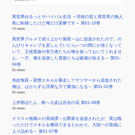
for:
異世界ゆるっとサバイバル生活 ～学校の皆と異世界の無人
島に転移したけど俺だけ楽勝です～ 第01-10巻
73 views
異世界グルメで成り上がり無双～山に追放されたので、の
んびりキャンプを楽しんでいたらいつの間にか強くなって
いて、王侯貴族や実力者たちが俺を放っておいてくれませ
ん。一方、俺を追放した貴族たちは破滅が始まる～ 第01-
04巻
55 views
色欲無双～変態スキルが暴走してヤリサーから追放された
俺は、はからずも淫靡な力で最強になる～ 第01-02巻
50 views
上伊那ぼたん、酔へる姿は百合の花 第01-08巻
42 views
クラス≪無職≫の英雄譚～公爵家を追放されたが、実は殴
っただけでスキルを獲得できるとわかり、大陸一の英雄に
上り詰める～ 第01-07巻