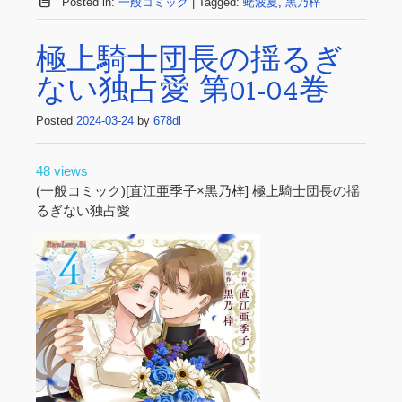
Posted in:
一般コミック
|
Tagged:
蛯波夏
,
黒乃梓
極上騎士団長の揺るぎ
ない独占愛 第01-04巻
Posted
2024-03-24
by
678dl
48 views
(一般コミック)[直江亜季子×黒乃梓] 極上騎士団長の揺
るぎない独占愛