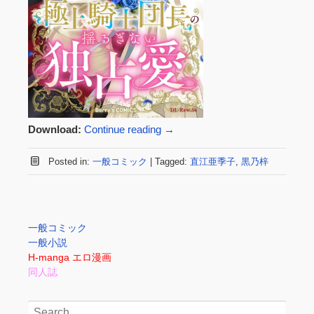
Download:
Continue reading
→
Posted in:
一般コミック
|
Tagged:
直江亜季子
,
黒乃梓
一般コミック
一般小説
H-manga エロ漫画
同人誌
Search