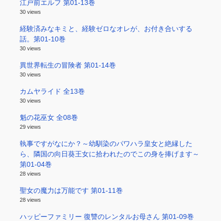
江戸前エルフ 第01-13巻
30 views
経験済みなキミと、経験ゼロなオレが、お付き合いする
話。第01-10巻
30 views
異世界転生の冒険者 第01-14巻
30 views
カムヤライド 全13巻
30 views
魁の花巫女 全08巻
29 views
執事ですがなにか？～幼馴染のパワハラ皇女と絶縁した
ら、隣国の向日葵王女に拾われたのでこの身を捧げます～
第01-04巻
28 views
聖女の魔力は万能です 第01-11巻
28 views
ハッピーファミリー 復讐のレンタルお母さん 第01-09巻