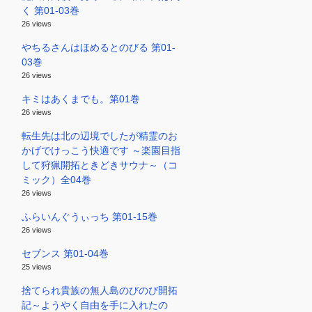
く 第01-03巻
26 views
やちるさんはほめるとのびる 第01-
03巻
26 views
キミはあくまでも。第01巻
26 views
転生先は北の辺境でしたが精霊のお
かげでけっこう快適です ～楽園目指
して狩猟開拓ときどきサウナ～（コ
ミック）全04巻
26 views
ふらいんぐうぃっち 第01-15巻
26 views
セブンス 第01-04巻
25 views
捨てられ貴族の無人島のびのび開拓
記～ようやく自由を手に入れたの