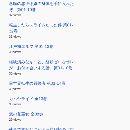
念願の悪役令嬢の身体を手に入れた
ぞ！第01-10巻
32 views
転生したらスライムだった件 第01-
32巻
31 views
江戸前エルフ 第01-13巻
30 views
経験済みなキミと、経験ゼロなオレ
が、お付き合いする話。第01-10巻
30 views
異世界転生の冒険者 第01-14巻
30 views
カムヤライド 全13巻
30 views
魁の花巫女 全08巻
29 views
執事ですがなにか？～幼馴染のパワ