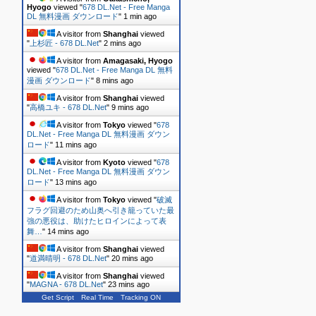
Hyogo
viewed "
678 DL.Net - Free Manga
DL 無料漫画 ダウンロード
"
1 min ago
A visitor from
Shanghai
viewed
"
上杉匠 - 678 DL.Net
"
2 mins ago
A visitor from
Amagasaki, Hyogo
viewed "
678 DL.Net - Free Manga DL 無料
漫画 ダウンロード
"
8 mins ago
A visitor from
Shanghai
viewed
"
高橋ユキ - 678 DL.Net
"
9 mins ago
A visitor from
Tokyo
viewed "
678
DL.Net - Free Manga DL 無料漫画 ダウン
ロード
"
11 mins ago
A visitor from
Kyoto
viewed "
678
DL.Net - Free Manga DL 無料漫画 ダウン
ロード
"
13 mins ago
A visitor from
Tokyo
viewed "
破滅
フラグ回避のため山奥へ引き籠っていた最
強の悪役は、助けたヒロインによって表
舞…
"
14 mins ago
A visitor from
Shanghai
viewed
"
道満晴明 - 678 DL.Net
"
20 mins ago
A visitor from
Shanghai
viewed
"
MAGNA - 678 DL.Net
"
23 mins ago
Get Script
Real Time
Tracking ON