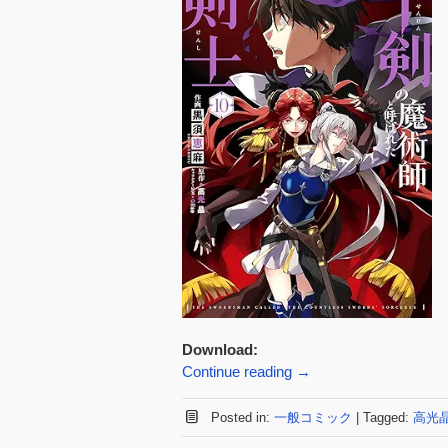
Download:
Continue reading
→
Posted in:
一般コミック
|
Tagged:
高光