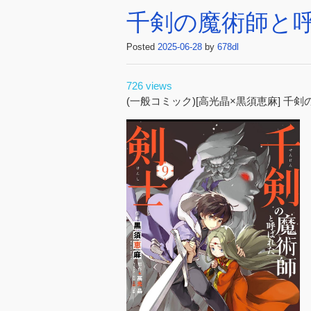
千剣の魔術師と呼ば
Posted
2025-06-28
by
678dl
726 views
(一般コミック)[高光晶×黒須恵麻] 千