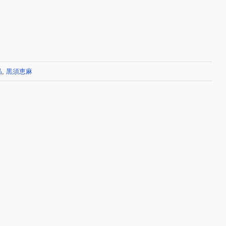
晶
,
黒須恵麻