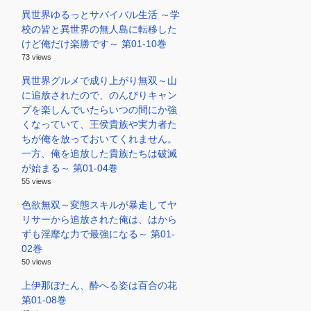
異世界ゆるっとサバイバル生活 ～学
校の皆と異世界の無人島に転移した
けど俺だけ楽勝です～ 第01-10巻
73 views
異世界グルメで成り上がり無双～山
に追放されたので、のんびりキャン
プを楽しんでいたらいつの間にか強
くなっていて、王侯貴族や実力者た
ちが俺を放っておいてくれません。
一方、俺を追放した貴族たちは破滅
が始まる～ 第01-04巻
55 views
色欲無双～変態スキルが暴走してヤ
リサーから追放された俺は、はから
ずも淫靡な力で最強になる～ 第01-
02巻
50 views
上伊那ぼたん、酔へる姿は百合の花
第01-08巻