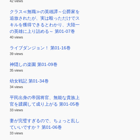
42 views
クラス≪無職≫の英雄譚～公爵家を
追放されたが、実は殴っただけでス
キルを獲得できるとわかり、大陸一
の英雄に上り詰める～ 第01-07巻
40 views
ライブダンジョン！ 第01-16巻
39 views
神隠しの楽園 第01-09巻
35 views
幼女戦記 第01-34巻
34 views
平民出身の帝国将官、無能な貴族上
官を蹂躙して成り上がる 第01-05巻
33 views
妻が完璧すぎるので、ちょっと乱し
ていいですか？ 第01-06巻
33 views