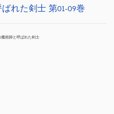
れた剣士 第01-09巻
剣の魔術師と呼ばれた剣士