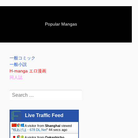
S
Popular Mangas
k
i
p
t
o
一般コミック
c
一般小説
o
H-manga エロ漫画
n
同人誌
t
e
Search
n
for:
t
Live Traffic Feed
A visitor from
Shanghai
viewed
"
桜あげは - 678 DL.Net
"
45 secs ago
A visitor from
Oakashicho,