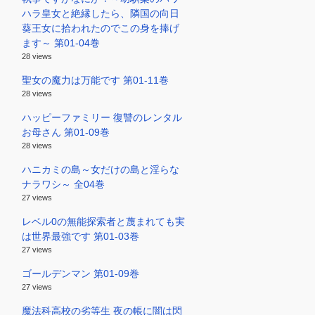
ハラ皇女と絶縁したら、隣国の向日
葵王女に拾われたのでこの身を捧げ
ます～ 第01-04巻
28 views
聖女の魔力は万能です 第01-11巻
28 views
ハッピーファミリー 復讐のレンタル
お母さん 第01-09巻
28 views
ハニカミの島～女だけの島と淫らな
ナラワシ～ 全04巻
27 views
レベル0の無能探索者と蔑まれても実
は世界最強です 第01-03巻
27 views
ゴールデンマン 第01-09巻
27 views
魔法科高校の劣等生 夜の帳に闇は閃