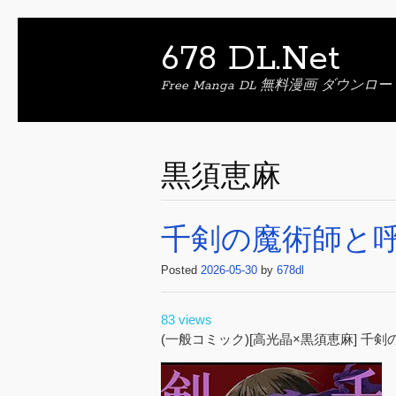
678 DL.Net
Free Manga DL 無料漫画 ダウンロー
黒須恵麻
千剣の魔術師と呼ば
Posted
2026-05-30
by
678dl
83 views
(一般コミック)[高光晶×黒須恵麻] 千剣