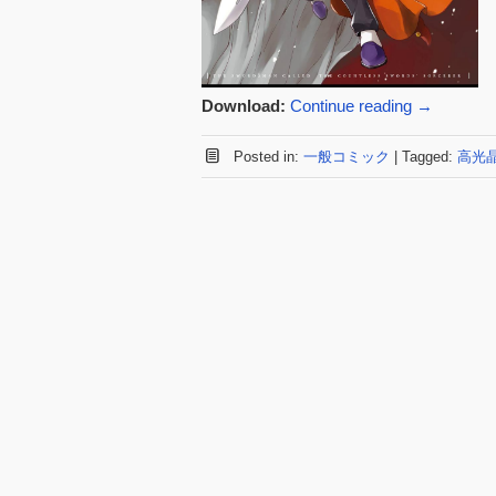
Download:
Continue reading
→
Posted in:
一般コミック
|
Tagged:
高光