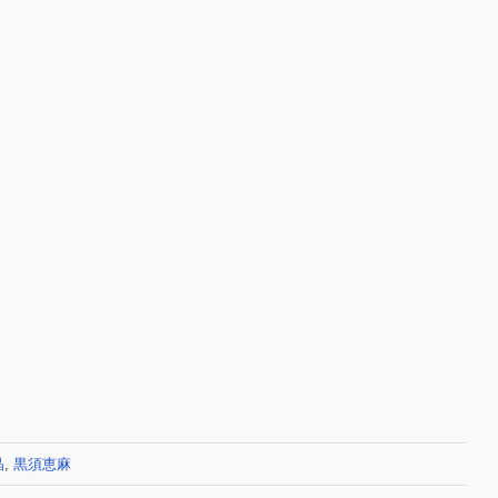
晶
,
黒須恵麻