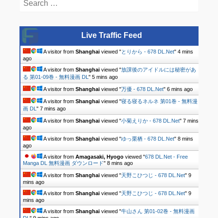
for:
Live Traffic Feed
A visitor from
Shanghai
viewed "
とりから - 678 DL.Net
"
4 mins
ago
A visitor from
Shanghai
viewed "
放課後のアイドルには秘密があ
る 第01-09巻 - 無料漫画 DL
"
5 mins ago
A visitor from
Shanghai
viewed "
万優 - 678 DL.Net
"
6 mins ago
A visitor from
Shanghai
viewed "
寝る寝るネルネ 第01巻 - 無料漫
画 DL
"
7 mins ago
A visitor from
Shanghai
viewed "
小菊えりか - 678 DL.Net
"
7 mins
ago
A visitor from
Shanghai
viewed "
ゆっ栗栖 - 678 DL.Net
"
8 mins
ago
A visitor from
Amagasaki, Hyogo
viewed "
678 DL.Net - Free
Manga DL 無料漫画 ダウンロード
"
8 mins ago
A visitor from
Shanghai
viewed "
天野こひつじ - 678 DL.Net
"
9
mins ago
A visitor from
Shanghai
viewed "
天野こひつじ - 678 DL.Net
"
9
mins ago
A visitor from
Shanghai
viewed "
牛山さん 第01-02巻 - 無料漫画