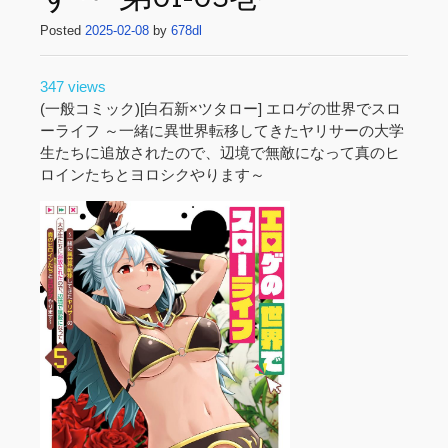
Posted
2025-02-08
by
678dl
347 views
(一般コミック)[白石新×ツタロー] エロゲの世界でスロ
ーライフ ～一緒に異世界転移してきたヤリサーの大学
生たちに追放されたので、辺境で無敵になって真のヒ
ロインたちとヨロシクやります～