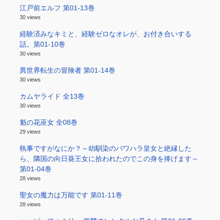
江戸前エルフ 第01-13巻
30 views
経験済みなキミと、経験ゼロなオレが、お付き合いする
話。第01-10巻
30 views
異世界転生の冒険者 第01-14巻
30 views
カムヤライド 全13巻
30 views
魁の花巫女 全08巻
29 views
執事ですがなにか？～幼馴染のパワハラ皇女と絶縁した
ら、隣国の向日葵王女に拾われたのでこの身を捧げます～
第01-04巻
28 views
聖女の魔力は万能です 第01-11巻
28 views