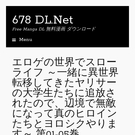
678 DL.Net
Free Manga DL 無料漫画 ダウンロード
Menu
S
k
i
エロゲの世界でスロー
p
ライフ ～一緒に異世界
t
o
転移してきたヤリサー
c
o
の大学生たちに追放さ
n
れたので、辺境で無敵
t
e
になって真のヒロイン
n
たちとヨロシクやりま
t
す～ 第01-05巻