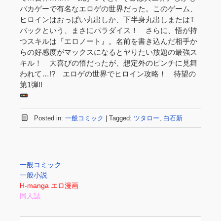
バカゲーで有名なエロゲの世界だった。このゲーム、
ヒロインはおっぱい丸出しか、下半身丸出しまたはT
バックという、まさにパラダイス！ さらに、悟が持
つスキルは『エロノート』。名前を書き込んだ相手か
らの好感度がマックスになるとヤりたい放題の最強ス
キル！ 大喜びの悟だったが、想定外のピンチに見舞
われて…!? エロゲの世界でヒロイン攻略！ 待望の
第1弾!!
Posted in:
一般コミック
|
Tagged:
ツタロー
,
白石新
一般コミック
一般小説
H-manga エロ漫画
同人誌
Search