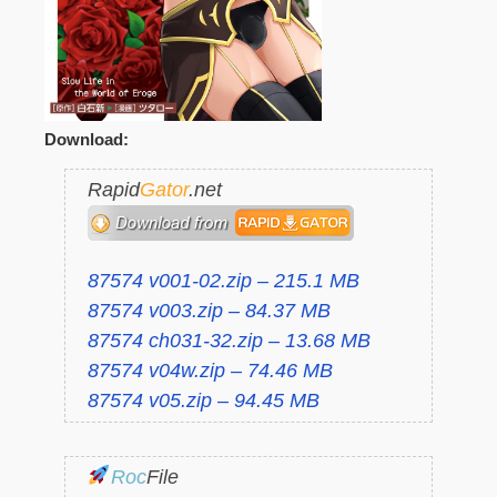
Download:
Rapid
Gator
.net
87574 v001-02.zip – 215.1 MB
87574 v003.zip – 84.37 MB
87574 ch031-32.zip – 13.68 MB
87574 v04w.zip – 74.46 MB
87574 v05.zip – 94.45 MB
Roc
File