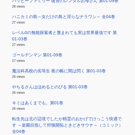
ハッピーファミリー 復讐のレンタルお母さん 第01-09巻
28 views
ハニカミの島～女だけの島と淫らなナラワシ～ 全04巻
27 views
レベル0の無能探索者と蔑まれても実は世界最強です 第
01-03巻
27 views
ゴールデンマン 第01-09巻
27 views
魔法科高校の劣等生 夜の帳に闇は閃く 第01-03巻
26 views
やちるさんはほめるとのびる 第01-03巻
26 views
キミはあくまでも。第01巻
26 views
転生先は北の辺境でしたが精霊のおかげでけっこう快適で
す ～楽園目指して狩猟開拓ときどきサウナ～（コミック）
全04巻