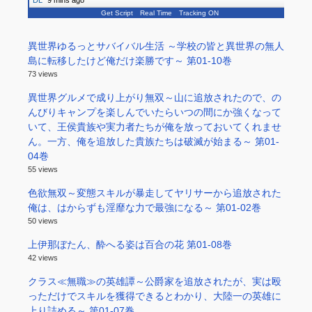
DL
"
9 mins ago
Get Script
Real Time
Tracking ON
異世界ゆるっとサバイバル生活 ～学校の皆と異世界の無人
島に転移したけど俺だけ楽勝です～ 第01-10巻
73 views
異世界グルメで成り上がり無双～山に追放されたので、の
んびりキャンプを楽しんでいたらいつの間にか強くなって
いて、王侯貴族や実力者たちが俺を放っておいてくれませ
ん。一方、俺を追放した貴族たちは破滅が始まる～ 第01-
04巻
55 views
色欲無双～変態スキルが暴走してヤリサーから追放された
俺は、はからずも淫靡な力で最強になる～ 第01-02巻
50 views
上伊那ぼたん、酔へる姿は百合の花 第01-08巻
42 views
クラス≪無職≫の英雄譚～公爵家を追放されたが、実は殴
っただけでスキルを獲得できるとわかり、大陸一の英雄に
上り詰める～ 第01-07巻