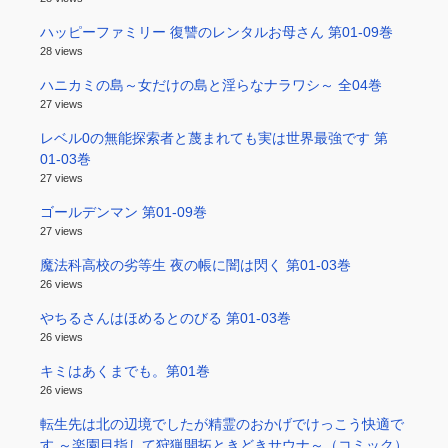
ハッピーファミリー 復讐のレンタルお母さん 第01-09巻
28 views
ハニカミの島～女だけの島と淫らなナラワシ～ 全04巻
27 views
レベル0の無能探索者と蔑まれても実は世界最強です 第
01-03巻
27 views
ゴールデンマン 第01-09巻
27 views
魔法科高校の劣等生 夜の帳に闇は閃く 第01-03巻
26 views
やちるさんはほめるとのびる 第01-03巻
26 views
キミはあくまでも。第01巻
26 views
転生先は北の辺境でしたが精霊のおかげでけっこう快適で
す ～楽園目指して狩猟開拓ときどきサウナ～（コミック）