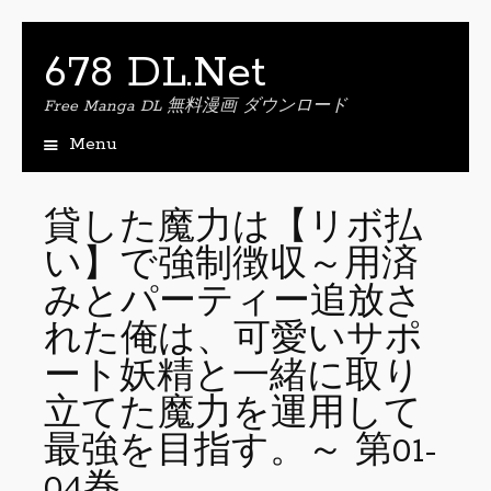
678 DL.Net
Free Manga DL 無料漫画 ダウンロード
Menu
S
k
i
貸した魔力は【リボ払
p
い】で強制徴収～用済
t
o
みとパーティー追放さ
c
o
れた俺は、可愛いサポ
n
ート妖精と一緒に取り
t
e
立てた魔力を運用して
n
最強を目指す。～ 第01-
t
04巻