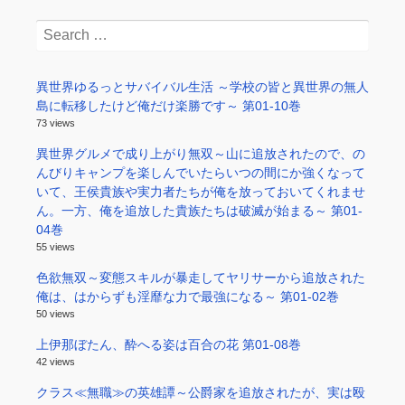
Search
for:
異世界ゆるっとサバイバル生活 ～学校の皆と異世界の無人
島に転移したけど俺だけ楽勝です～ 第01-10巻
73 views
異世界グルメで成り上がり無双～山に追放されたので、の
んびりキャンプを楽しんでいたらいつの間にか強くなって
いて、王侯貴族や実力者たちが俺を放っておいてくれませ
ん。一方、俺を追放した貴族たちは破滅が始まる～ 第01-
04巻
55 views
色欲無双～変態スキルが暴走してヤリサーから追放された
俺は、はからずも淫靡な力で最強になる～ 第01-02巻
50 views
上伊那ぼたん、酔へる姿は百合の花 第01-08巻
42 views
クラス≪無職≫の英雄譚～公爵家を追放されたが、実は殴