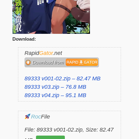
Download:
Rapid
Gator
.net
89333 v001-02.zip – 82.47 MB
89333 v03.zip – 76.8 MB
89333 v04.zip – 95.1 MB
Roc
File
File: 89333 v001-02.zip, Size: 82.47