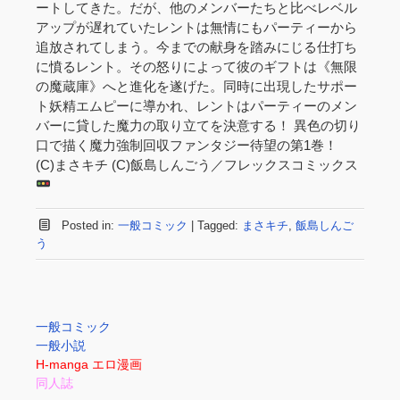
ートしてきた。だが、他のメンバーたちと比べレベル
アップが遅れていたレントは無情にもパーティーから
追放されてしまう。今までの献身を踏みにじる仕打ち
に憤るレント。その怒りによって彼のギフトは《無限
の魔蔵庫》へと進化を遂げた。同時に出現したサポー
ト妖精エムピーに導かれ、レントはパーティーのメン
バーに貸した魔力の取り立てを決意する！ 異色の切り
口で描く魔力強制回収ファンタジー待望の第1巻！
(C)まさキチ (C)飯島しんごう／フレックスコミックス
Posted in:
一般コミック
|
Tagged:
まさキチ
,
飯島しんご
う
一般コミック
一般小説
H-manga エロ漫画
同人誌