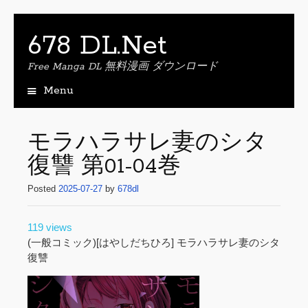
678 DL.Net
Free Manga DL 無料漫画 ダウンロード
Menu
S
k
i
モラハラサレ妻のシタ
p
復讐 第01-04巻
t
o
Posted
2025-07-27
by
678dl
c
o
n
119 views
t
(一般コミック)[はやしだちひろ] モラハラサレ妻のシタ
e
復讐
n
t