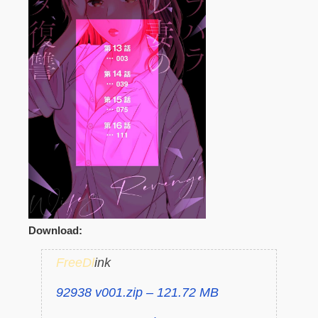
Download:
FreeDl
ink
92938 v001.zip – 121.72 MB