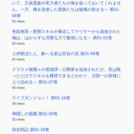
いて、王侯貴族や実力者たちが俺を放っておいてくれませ
ん。一方、俺を追放した貴族たちは破滅が始まる～ 第01-
04巻
55 views
色欲無双～変態スキルが暴走してヤリサーから追放された
俺は、はからずも淫靡な力で最強になる～ 第01-02巻
50 views
上伊那ぼたん、酔へる姿は百合の花 第01-08巻
42 views
クラス≪無職≫の英雄譚～公爵家を追放されたが、実は殴
っただけでスキルを獲得できるとわかり、大陸一の英雄に
上り詰める～ 第01-07巻
40 views
ライブダンジョン！ 第01-16巻
39 views
神隠しの楽園 第01-09巻
35 views
幼女戦記 第01-34巻