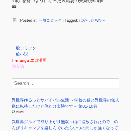
の顔”を持つようになった裏垢妻の夫婦脱却劇!!
Posted in:
一般コミック
|
Tagged:
はやしだちひろ
一般コミック
一般小説
H-manga エロ漫画
同人誌
Search
for:
異世界ゆるっとサバイバル生活 ～学校の皆と異世界の無人
島に転移したけど俺だけ楽勝です～ 第01-10巻
73 views
異世界グルメで成り上がり無双～山に追放されたので、の
んびりキャンプを楽しんでいたらいつの間にか強くなって