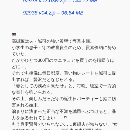
92938 v02-03w.zip – 144.12 MB
92938 v04.zip – 96.54 MB
高槻薫は夫・誠司の強い希望で専業主婦。
小学生の息子・守の教育資金のため、質素倹約に努め
ていた。
たかがひとつ300円のマニキュアを買うのを躊躇うほ
どに…。
それでも律儀に毎日都度、買い物レシートを誠司に提
出すれば、贅沢だとなじられる。
「妻としての務めを果たせ」と、毎晩、寝室で一方的
な奉仕を強いられる。
その上、楽しみだった守の誕生日パーティーも姑に妨
害される始末。
溜まりに溜まった正当な不満を誠司へぶつけると、暴
力を振るわれてしまい……!?
もう良妻賢母でいられない……束縛夫が知らない、“女