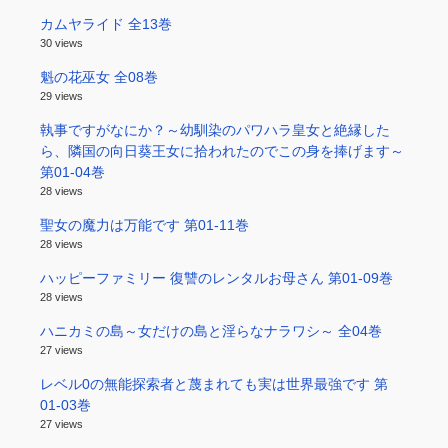
カムヤライド 全13巻
30 views
魁の花巫女 全08巻
29 views
執事ですがなにか？～幼馴染のパワハラ皇女と絶縁した
ら、隣国の向日葵王女に拾われたのでこの身を捧げます～
第01-04巻
28 views
聖女の魔力は万能です 第01-11巻
28 views
ハッピーファミリー 復讐のレンタルお母さん 第01-09巻
28 views
ハニカミの島～女だけの島と淫らなナラワシ～ 全04巻
27 views
レベル0の無能探索者と蔑まれても実は世界最強です 第
01-03巻
27 views