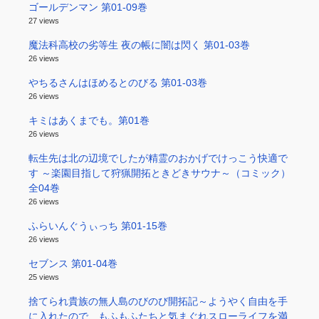
ゴールデンマン 第01-09巻
27 views
魔法科高校の劣等生 夜の帳に闇は閃く 第01-03巻
26 views
やちるさんはほめるとのびる 第01-03巻
26 views
キミはあくまでも。第01巻
26 views
転生先は北の辺境でしたが精霊のおかげでけっこう快適で
す ～楽園目指して狩猟開拓ときどきサウナ～（コミック）
全04巻
26 views
ふらいんぐうぃっち 第01-15巻
26 views
セブンス 第01-04巻
25 views
捨てられ貴族の無人島のびのび開拓記～ようやく自由を手
に入れたので、もふもふたちと気まぐれスローライフを満