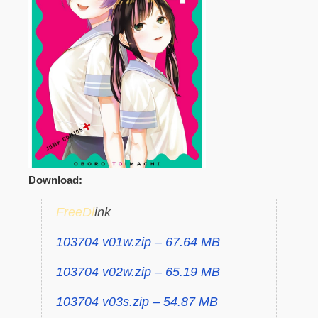
Download:
FreeDl
ink
103704 v01w.zip – 67.64 MB
103704 v02w.zip – 65.19 MB
103704 v03s.zip – 54.87 MB