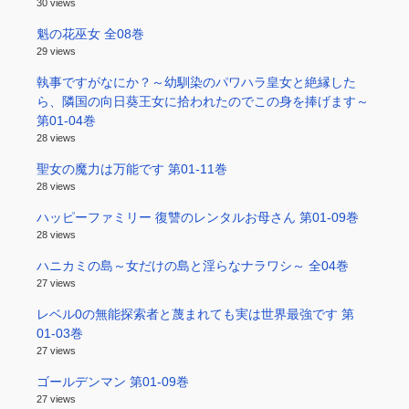
30 views
魁の花巫女 全08巻
29 views
執事ですがなにか？～幼馴染のパワハラ皇女と絶縁した
ら、隣国の向日葵王女に拾われたのでこの身を捧げます～
第01-04巻
28 views
聖女の魔力は万能です 第01-11巻
28 views
ハッピーファミリー 復讐のレンタルお母さん 第01-09巻
28 views
ハニカミの島～女だけの島と淫らなナラワシ～ 全04巻
27 views
レベル0の無能探索者と蔑まれても実は世界最強です 第
01-03巻
27 views
ゴールデンマン 第01-09巻
27 views