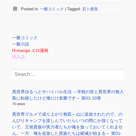
Posted in:
一般コミック
|
Tagged:
石ト悠良
一般コミック
一般小説
H-manga エロ漫画
同人誌
Search
for:
異世界ゆるっとサバイバル生活 ～学校の皆と異世界の無人
島に転移したけど俺だけ楽勝です～ 第01-10巻
73 views
異世界グルメで成り上がり無双～山に追放されたので、の
んびりキャンプを楽しんでいたらいつの間にか強くなって
いて、王侯貴族や実力者たちが俺を放っておいてくれませ
ん。一方、俺を追放した貴族たちは破滅が始まる～ 第01-