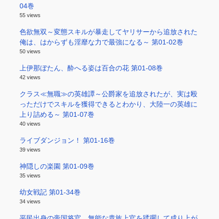
04巻
55 views
色欲無双～変態スキルが暴走してヤリサーから追放された
俺は、はからずも淫靡な力で最強になる～ 第01-02巻
50 views
上伊那ぼたん、酔へる姿は百合の花 第01-08巻
42 views
クラス≪無職≫の英雄譚～公爵家を追放されたが、実は殴
っただけでスキルを獲得できるとわかり、大陸一の英雄に
上り詰める～ 第01-07巻
40 views
ライブダンジョン！ 第01-16巻
39 views
神隠しの楽園 第01-09巻
35 views
幼女戦記 第01-34巻
34 views
平民出身の帝国将官、無能な貴族上官を蹂躙して成り上が