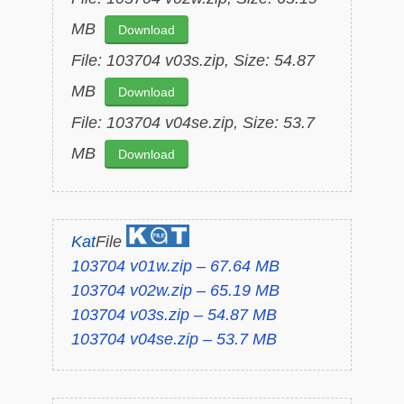
MB
Download
File: 103704 v03s.zip, Size: 54.87
MB
Download
File: 103704 v04se.zip, Size: 53.7
MB
Download
Kat
File
103704 v01w.zip – 67.64 MB
103704 v02w.zip – 65.19 MB
103704 v03s.zip – 54.87 MB
103704 v04se.zip – 53.7 MB