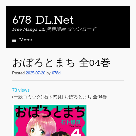
678 DL.Net
Free Manga DL 無料漫画 ダウンロード
Menu
S
k
i
おぼろとまち 全04巻
p
t
Posted
2025-07-20
by
678dl
o
c
73 views
o
(一般コミック)[石ト悠良] おぼろとまち 全04巻
n
t
e
n
t