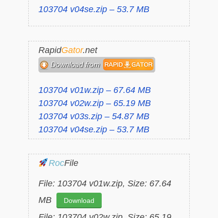
103704 v04se.zip – 53.7 MB
Rapid
Gator
.net
103704 v01w.zip – 67.64 MB
103704 v02w.zip – 65.19 MB
103704 v03s.zip – 54.87 MB
103704 v04se.zip – 53.7 MB
Roc
File
File: 103704 v01w.zip, Size: 67.64
MB
Download
File: 103704 v02w.zip, Size: 65.19