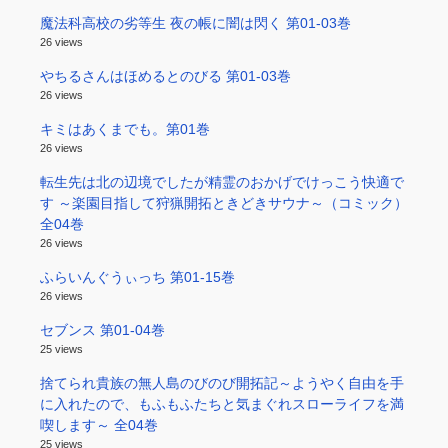
魔法科高校の劣等生 夜の帳に闇は閃く 第01-03巻
26 views
やちるさんはほめるとのびる 第01-03巻
26 views
キミはあくまでも。第01巻
26 views
転生先は北の辺境でしたが精霊のおかげでけっこう快適で
す ～楽園目指して狩猟開拓ときどきサウナ～（コミック）
全04巻
26 views
ふらいんぐうぃっち 第01-15巻
26 views
セブンス 第01-04巻
25 views
捨てられ貴族の無人島のびのび開拓記～ようやく自由を手
に入れたので、もふもふたちと気まぐれスローライフを満
喫します～ 全04巻
25 views