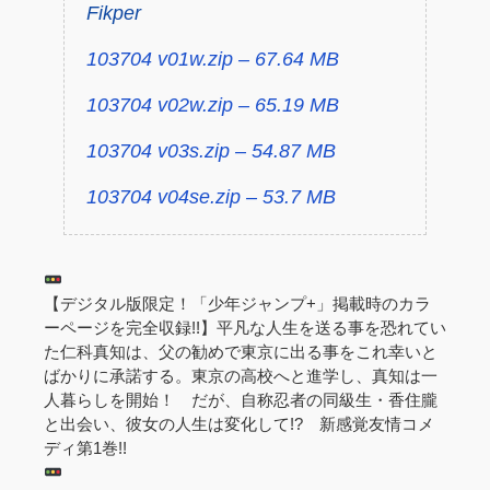
Fikper
103704 v01w.zip – 67.64 MB
103704 v02w.zip – 65.19 MB
103704 v03s.zip – 54.87 MB
103704 v04se.zip – 53.7 MB
【デジタル版限定！「少年ジャンプ+」掲載時のカラ
ーページを完全収録!!】平凡な人生を送る事を恐れてい
た仁科真知は、父の勧めで東京に出る事をこれ幸いと
ばかりに承諾する。東京の高校へと進学し、真知は一
人暮らしを開始！ だが、自称忍者の同級生・香住朧
と出会い、彼女の人生は変化して!? 新感覚友情コメ
ディ第1巻!!