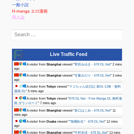
一般小説
H-manga エロ漫画
同人誌
Search
for:
Live Traffic Feed
A visitor from
Shanghai
viewed "
寄田みゆき - 678 DL.Net
"
2 mins
ago
A visitor from
Shanghai
viewed "
甘夏みのり - 678 DL.Net
"
3 mins
ago
A visitor from
Tokyo
viewed "
マコちゃん絵日記 第01-13巻 - 無料
漫画 DL
"
5 mins ago
A visitor from
Tokyo
viewed "
678 DL.Net - Free Manga DL 無料漫
画 ダウンロード
"
7 mins ago
A visitor from
Shanghai
viewed "
多口はじめ - 678 DL.Net
"
11
mins ago
A visitor from
Osaka
viewed "
"無職転生" - 678 DL.Net
"
12 mins
ago
A visitor from
Shanghai
viewed "
中村央佳 - 678 DL.Net
"
13 mins