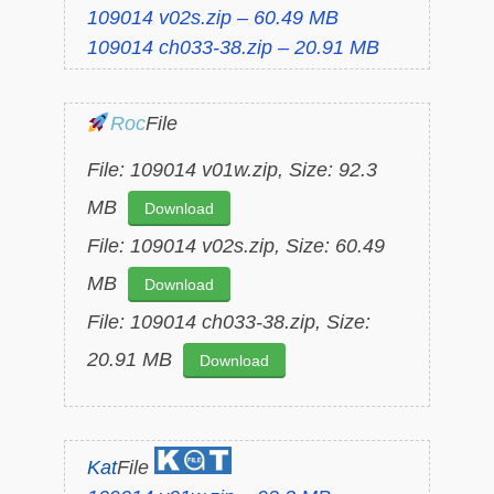
109014 v02s.zip – 60.49 MB
109014 ch033-38.zip – 20.91 MB
Roc
File
File: 109014 v01w.zip, Size: 92.3
MB
Download
File: 109014 v02s.zip, Size: 60.49
MB
Download
File: 109014 ch033-38.zip, Size:
20.91 MB
Download
Kat
File