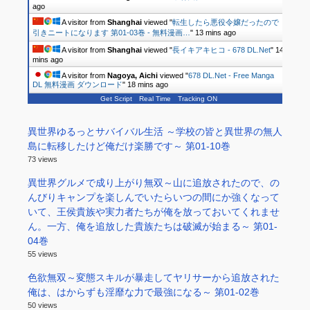
ago
A visitor from
Shanghai
viewed "
転生したら悪役令嬢だったので
引きニートになります 第01-03巻 - 無料漫画…
"
13 mins ago
A visitor from
Shanghai
viewed "
長イキアキヒコ - 678 DL.Net
"
14
mins ago
A visitor from
Nagoya, Aichi
viewed "
678 DL.Net - Free Manga
DL 無料漫画 ダウンロード
"
18 mins ago
Get Script
Real Time
Tracking ON
異世界ゆるっとサバイバル生活 ～学校の皆と異世界の無人
島に転移したけど俺だけ楽勝です～ 第01-10巻
73 views
異世界グルメで成り上がり無双～山に追放されたので、の
んびりキャンプを楽しんでいたらいつの間にか強くなって
いて、王侯貴族や実力者たちが俺を放っておいてくれませ
ん。一方、俺を追放した貴族たちは破滅が始まる～ 第01-
04巻
55 views
色欲無双～変態スキルが暴走してヤリサーから追放された
俺は、はからずも淫靡な力で最強になる～ 第01-02巻
50 views