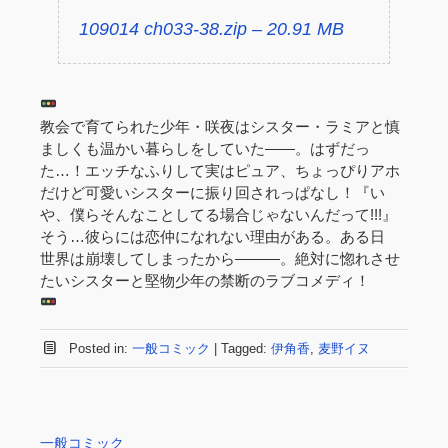
109014 ch033-38.zip – 20.91 MB
教会で育てられた少年・咲夜はシスター・ラミアと慎
ましくも温かい暮らしをしていた――。はずだっ
た…！エッチなふりして実はピュア、ちょっぴりアホ
だけど可愛いシスターに振り回されっぱなし！『い
や、僕らそんなことしてる場合じゃないんだって!!!』
そう…彼らには恋仲になれない理由がある。ある日
世界は崩壊してしまったから―――。絶対に惚れさせ
たいシスターと堅物少年の禁断のラブコメディ！
Posted in:
一般コミック
|
Tagged:
伊角香
,
麦野イヌ
一般コミック