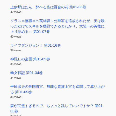
上伊那ぼたん、酔へる姿は百合の花 第01-08巻
42 views
クラス≪無職≫の英雄譚～公爵家を追放されたが、実は殴
っただけでスキルを獲得できるとわかり、大陸一の英雄に
上り詰める～ 第01-07巻
40 views
ライブダンジョン！ 第01-16巻
39 views
神隠しの楽園 第01-09巻
35 views
幼女戦記 第01-34巻
34 views
平民出身の帝国将官、無能な貴族上官を蹂躙して成り上が
る 第01-05巻
33 views
妻が完璧すぎるので、ちょっと乱していいですか？ 第01-
06巻
33 views