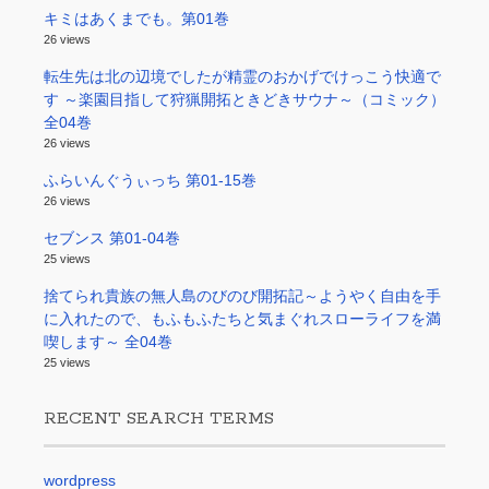
キミはあくまでも。第01巻
26 views
転生先は北の辺境でしたが精霊のおかげでけっこう快適で
す ～楽園目指して狩猟開拓ときどきサウナ～（コミック）
全04巻
26 views
ふらいんぐうぃっち 第01-15巻
26 views
セブンス 第01-04巻
25 views
捨てられ貴族の無人島のびのび開拓記～ようやく自由を手
に入れたので、もふもふたちと気まぐれスローライフを満
喫します～ 全04巻
25 views
RECENT SEARCH TERMS
wordpress