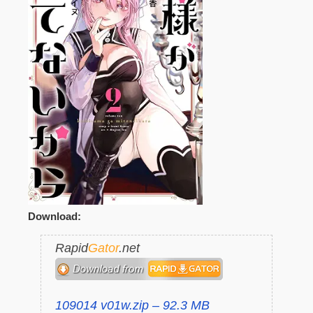
Download:
Rapid
Gator
.net
109014 v01w.zip – 92.3 MB