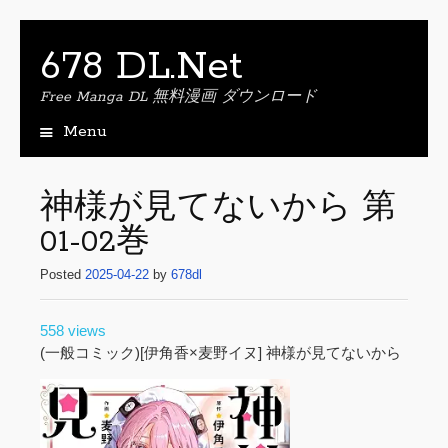
678 DL.Net
Free Manga DL 無料漫画 ダウンロード
Menu
S
k
i
神様が見てないから 第
p
01-02巻
t
o
Posted
2025-04-22
by
678dl
c
o
n
558 views
t
(一般コミック)[伊角香×麦野イヌ] 神様が見てないから
e
n
t