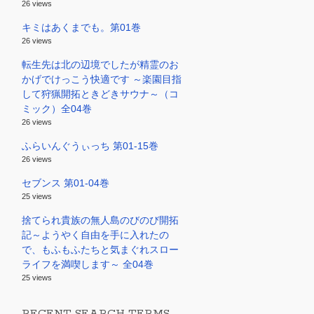
26 views
キミはあくまでも。第01巻
26 views
転生先は北の辺境でしたが精霊のお
かげでけっこう快適です ～楽園目指
して狩猟開拓ときどきサウナ～（コ
ミック）全04巻
26 views
ふらいんぐうぃっち 第01-15巻
26 views
セブンス 第01-04巻
25 views
捨てられ貴族の無人島のびのび開拓
記～ようやく自由を手に入れたの
で、もふもふたちと気まぐれスロー
ライフを満喫します～ 全04巻
25 views
RECENT SEARCH TERMS