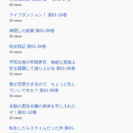
40 views
ライブダンジョン！ 第01-16巻
39 views
神隠しの楽園 第01-09巻
35 views
幼女戦記 第01-34巻
34 views
平民出身の帝国将官、無能な貴族上
官を蹂躙して成り上がる 第01-05巻
33 views
妻が完璧すぎるので、ちょっと乱し
ていいですか？ 第01-06巻
33 views
念願の悪役令嬢の身体を手に入れた
ぞ！第01-10巻
32 views
転生したらスライムだった件 第01-