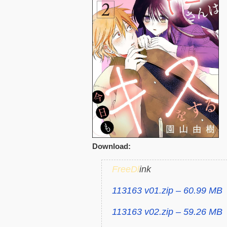
Download:
FreeDl
ink
113163 v01.zip – 60.99 MB
113163 v02.zip – 59.26 MB