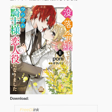
Download:
FreeDl
ink