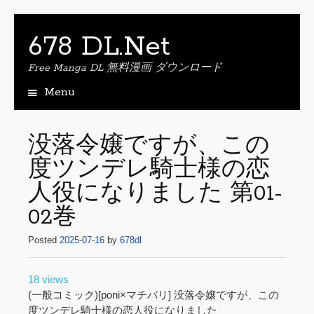
678 DL.Net
Free Manga DL 無料漫画 ダウンロード
Menu
S
k
i
没落令嬢ですが、この
p
度ツンデレ騎士様の恋
t
o
人役になりました 第01-
c
o
02巻
n
t
Posted
2025-07-16
by
678dl
e
n
18 views
t
(一般コミック)[poni×マチバリ] 没落令嬢ですが、この
度ツンデレ騎士様の恋人役になりました