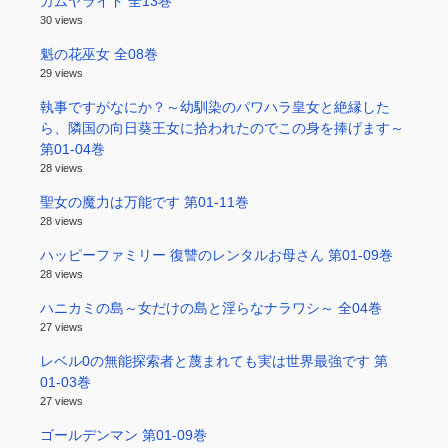
カムヤライド 全13巻
30 views
魁の花巫女 全08巻
29 views
執事ですがなにか？～幼馴染のパワハラ皇女と絶縁した
ら、隣国の向日葵王女に拾われたのでこの身を捧げます～
第01-04巻
28 views
聖女の魔力は万能です 第01-11巻
28 views
ハッピーファミリー 復讐のレンタルお母さん 第01-09巻
28 views
ハニカミの島～女だけの島と淫らなナラワシ～ 全04巻
27 views
レベル0の無能探索者と蔑まれても実は世界最強です 第
01-03巻
27 views
ゴールデンマン 第01-09巻