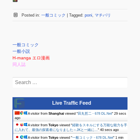
Posted in:
一般コミック
|
Tagged:
poni
,
マチバリ
一般コミック
一般小説
H-manga エロ漫画
同人誌
Search
for:
Live Traffic Feed
A visitor from
Shanghai
viewed "
田丸哲二 - 678 DL.Net
"
30 secs
ago
A visitor from
Tokyo
viewed "
経験をスキルにする万能な能力を手
に入れて、最強の探索者になりました～JKと一緒に…
"
41 secs ago
A visitor from
Tokyo
viewed "
一般コミック - 678 DL.Net
"
1 min