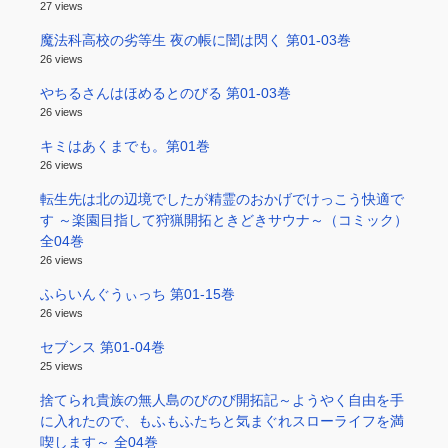
27 views
魔法科高校の劣等生 夜の帳に闇は閃く 第01-03巻
26 views
やちるさんはほめるとのびる 第01-03巻
26 views
キミはあくまでも。第01巻
26 views
転生先は北の辺境でしたが精霊のおかげでけっこう快適で
す ～楽園目指して狩猟開拓ときどきサウナ～（コミック）
全04巻
26 views
ふらいんぐうぃっち 第01-15巻
26 views
セブンス 第01-04巻
25 views
捨てられ貴族の無人島のびのび開拓記～ようやく自由を手
に入れたので、もふもふたちと気まぐれスローライフを満
喫します～ 全04巻