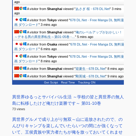
ago
A visitor from
Shanghai
viewed "
あさぎ 桜 - 678 DL.Net
"
3 mins
ago
A visitor from
Tokyo
viewed "
678 DL.Net - Free Manga DL 無料漫
画 ダウンロード
"
4 mins ago
A visitor from
Shanghai
viewed "
俺のレベルアップがおかしい！
～デキる男の異世界転生～第01-05巻 -…
"
5 mins ago
A visitor from
Osaka
viewed "
678 DL.Net - Free Manga DL 無料漫
画 ダウンロード
"
6 mins ago
A visitor from
Tokyo
viewed "
678 DL.Net - Free Manga DL 無料漫
画 ダウンロード
"
8 mins ago
A visitor from
Shanghai
viewed "
迎夏生 - 678 DL.Net
"
8 mins ago
A visitor from
Shanghai
viewed "
剛英城 - 678 DL.Net
"
9 mins ago
Get Script
Real Time
Tracking ON
異世界ゆるっとサバイバル生活 ～学校の皆と異世界の無人
島に転移したけど俺だけ楽勝です～ 第01-10巻
73 views
異世界グルメで成り上がり無双～山に追放されたので、の
んびりキャンプを楽しんでいたらいつの間にか強くなって
いて、王侯貴族や実力者たちが俺を放っておいてくれませ