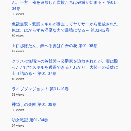
ん。一方、俺を追放した貴族たちは破滅が始まる～ 第01-
04巻
55 views
色欲無双～変態スキルが暴走してヤリサーから追放された
俺は、はからずも淫靡な力で最強になる～ 第01-02巻
50 views
上伊那ぼたん、酔へる姿は百合の花 第01-08巻
42 views
クラス≪無職≫の英雄譚～公爵家を追放されたが、実は殴
っただけでスキルを獲得できるとわかり、大陸一の英雄に
上り詰める～ 第01-07巻
40 views
ライブダンジョン！ 第01-16巻
39 views
神隠しの楽園 第01-09巻
35 views
幼女戦記 第01-34巻
34 views