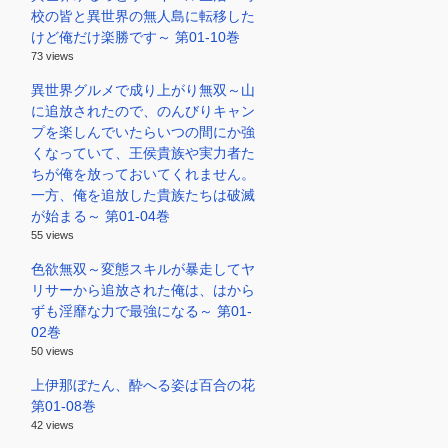
校の皆と異世界の無人島に転移した
けど俺だけ楽勝です～ 第01-10巻
73 views
異世界グルメで成り上がり無双～山
に追放されたので、のんびりキャン
プを楽しんでいたらいつの間にか強
くなっていて、王侯貴族や実力者た
ちが俺を放っておいてくれません。
一方、俺を追放した貴族たちは破滅
が始まる～ 第01-04巻
55 views
色欲無双～変態スキルが暴走してヤ
リサーから追放された俺は、はから
ずも淫靡な力で最強になる～ 第01-
02巻
50 views
上伊那ぼたん、酔へる姿は百合の花
第01-08巻
42 views