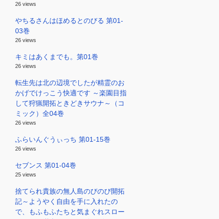
26 views
やちるさんはほめるとのびる 第01-
03巻
26 views
キミはあくまでも。第01巻
26 views
転生先は北の辺境でしたが精霊のお
かげでけっこう快適です ～楽園目指
して狩猟開拓ときどきサウナ～（コ
ミック）全04巻
26 views
ふらいんぐうぃっち 第01-15巻
26 views
セブンス 第01-04巻
25 views
捨てられ貴族の無人島のびのび開拓
記～ようやく自由を手に入れたの
で、もふもふたちと気まぐれスロー