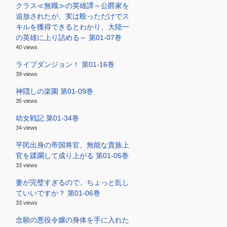
クラス≪無職≫の英雄譚～公爵家を
追放されたが、実は殴っただけでス
キルを獲得できるとわかり、大陸一
の英雄に上り詰める～ 第01-07巻
40 views
ライブダンジョン！ 第01-16巻
39 views
神隠しの楽園 第01-09巻
35 views
幼女戦記 第01-34巻
34 views
平民出身の帝国将官、無能な貴族上
官を蹂躙して成り上がる 第01-05巻
33 views
妻が完璧すぎるので、ちょっと乱し
ていいですか？ 第01-06巻
33 views
念願の悪役令嬢の身体を手に入れた