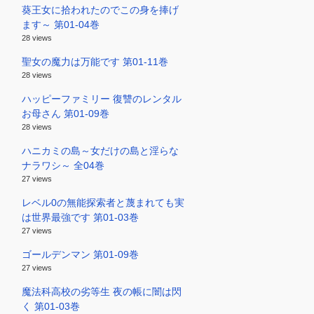
葵王女に拾われたのでこの身を捧げ
ます～ 第01-04巻
28 views
聖女の魔力は万能です 第01-11巻
28 views
ハッピーファミリー 復讐のレンタル
お母さん 第01-09巻
28 views
ハニカミの島～女だけの島と淫らな
ナラワシ～ 全04巻
27 views
レベル0の無能探索者と蔑まれても実
は世界最強です 第01-03巻
27 views
ゴールデンマン 第01-09巻
27 views
魔法科高校の劣等生 夜の帳に闇は閃
く 第01-03巻