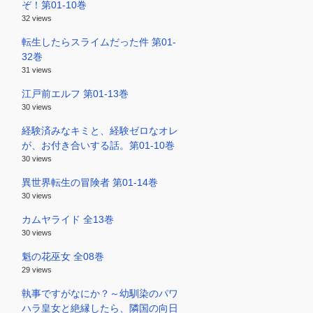
ぞ！第01-10巻
32 views
転生したらスライムだった件 第01-
32巻
31 views
江戸前エルフ 第01-13巻
30 views
経験済みなキミと、経験ゼロなオレ
が、お付き合いする話。第01-10巻
30 views
異世界転生の冒険者 第01-14巻
30 views
カムヤライド 全13巻
30 views
魁の花巫女 全08巻
29 views
執事ですがなにか？～幼馴染のパワ
ハラ皇女と絶縁したら、隣国の向日