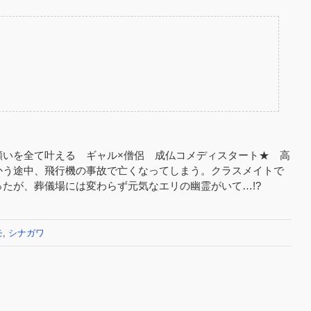
願いを全て叶える ギャル×僧侶 成仏コメディスタート★ 高
かう途中、飛行機の事故で亡くなってしまう。クラスメイトで
たが、葬儀場には変わらず元気なエリの幽霊がいて…!?
モ
,
シナガワ