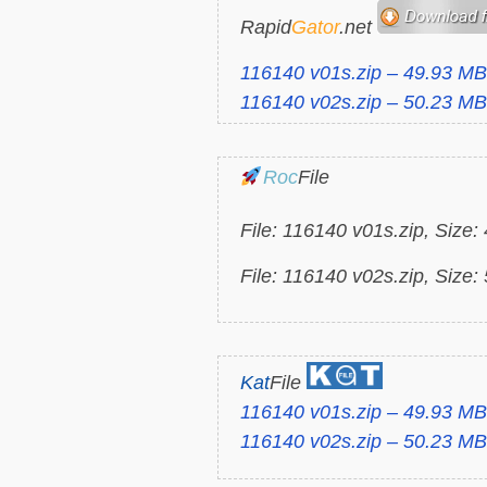
Rapid
Gator
.net
116140 v01s.zip – 49.93 MB
116140 v02s.zip – 50.23 MB
Roc
File
File: 116140 v01s.zip, Size
File: 116140 v02s.zip, Size
Kat
File
116140 v01s.zip – 49.93 MB
116140 v02s.zip – 50.23 MB