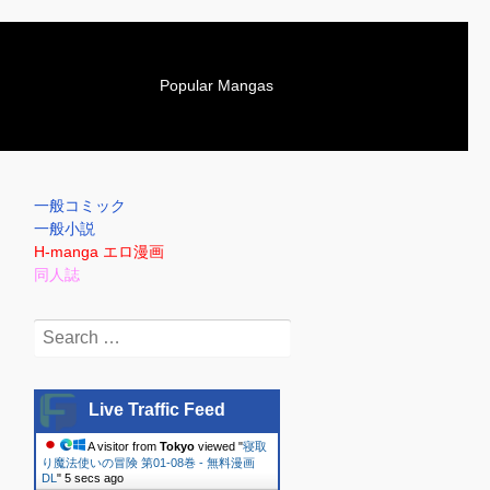
S
Popular Mangas
k
i
p
t
o
一般コミック
c
一般小説
o
H-manga エロ漫画
n
同人誌
t
e
Search
n
for:
t
Live Traffic Feed
A visitor from
Tokyo
viewed "
寝取
り魔法使いの冒険 第01-08巻 - 無料漫画
DL
"
6 secs ago