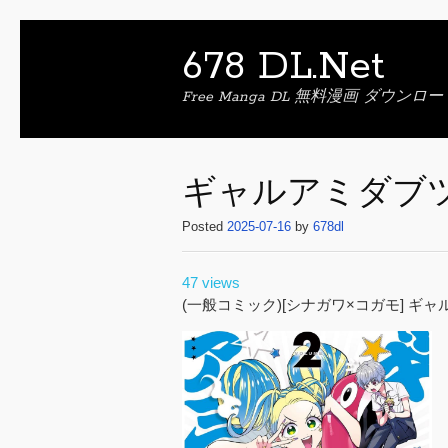
678 DL.Net
Free Manga DL 無料漫画 ダウンロー
ギャルアミダブツ 
Posted
2025-07-16
by
678dl
47 views
(一般コミック)[シナガワ×コガモ] ギ