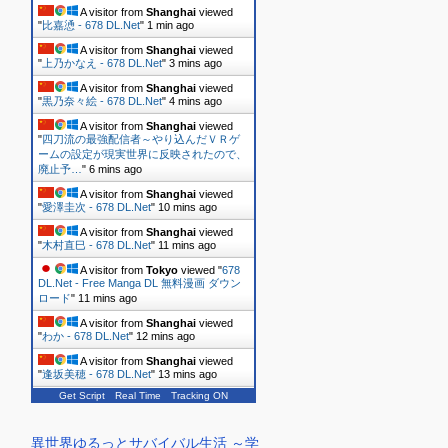
A visitor from
Shanghai
viewed
"
比嘉慂 - 678 DL.Net
"
1 min ago
A visitor from
Shanghai
viewed
"
上乃かなえ - 678 DL.Net
"
3 mins ago
A visitor from
Shanghai
viewed
"
黒乃奈々絵 - 678 DL.Net
"
4 mins ago
A visitor from
Shanghai
viewed
"
四刀流の最強配信者～やり込んだＶＲゲ
ームの設定が現実世界に反映されたので、
廃止予…
"
6 mins ago
A visitor from
Shanghai
viewed
"
愛澤圭次 - 678 DL.Net
"
10 mins ago
A visitor from
Shanghai
viewed
"
木村直巳 - 678 DL.Net
"
11 mins ago
A visitor from
Tokyo
viewed "
678
DL.Net - Free Manga DL 無料漫画 ダウン
ロード
"
11 mins ago
A visitor from
Shanghai
viewed
"
わか - 678 DL.Net
"
12 mins ago
A visitor from
Shanghai
viewed
"
逢坂美穂 - 678 DL.Net
"
13 mins ago
Get Script
Real Time
Tracking ON
A visitor from
Showa, Akita
viewed "
678 DL.Net - Free Manga DL 無料
漫画 ダウンロード
"
14 mins ago
異世界ゆるっとサバイバル生活 ～学