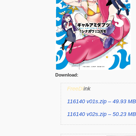
Download:
FreeDl
ink
116140 v01s.zip – 49.93 MB
116140 v02s.zip – 50.23 MB