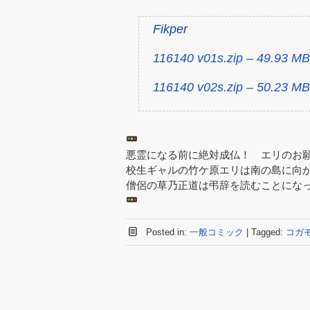
Fikper
116140 v01s.zip – 49.93 MB
116140 v02s.zip – 50.23 MB
悪霊になる前に絶対成仏！ エリのお
校生ギャルの竹ケ原エリは南の島に向
僧侶の草乃正道は弔辞を読むことになっ
Posted in:
一般コミック
|
Tagged:
コガ