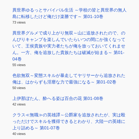
無料漫画 ダウンロード
"
19 mins ago
異世界ゆるっとサバイバル生活 ～学校の皆と異世界の無人
島に転移したけど俺だけ楽勝です～ 第01-10巻
73 views
異世界グルメで成り上がり無双～山に追放されたので、の
んびりキャンプを楽しんでいたらいつの間にか強くなって
いて、王侯貴族や実力者たちが俺を放っておいてくれませ
ん。一方、俺を追放した貴族たちは破滅が始まる～ 第01-
04巻
55 views
色欲無双～変態スキルが暴走してヤリサーから追放された
俺は、はからずも淫靡な力で最強になる～ 第01-02巻
50 views
上伊那ぼたん、酔へる姿は百合の花 第01-08巻
42 views
クラス≪無職≫の英雄譚～公爵家を追放されたが、実は殴
っただけでスキルを獲得できるとわかり、大陸一の英雄に
上り詰める～ 第01-07巻
40 views