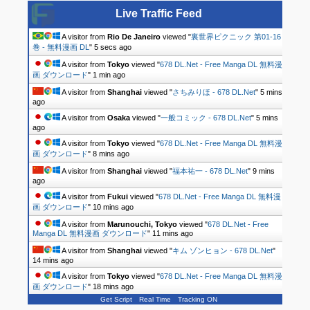
Live Traffic Feed
A visitor from
Rio De Janeiro
viewed "
裏世界ピクニック 第01-16
巻 - 無料漫画 DL
"
6 secs ago
A visitor from
Tokyo
viewed "
678 DL.Net - Free Manga DL 無料漫
画 ダウンロード
"
1 min ago
A visitor from
Shanghai
viewed "
さちみりほ - 678 DL.Net
"
5 mins
ago
A visitor from
Osaka
viewed "
一般コミック - 678 DL.Net
"
5 mins
ago
A visitor from
Tokyo
viewed "
678 DL.Net - Free Manga DL 無料漫
画 ダウンロード
"
8 mins ago
A visitor from
Shanghai
viewed "
福本祐一 - 678 DL.Net
"
9 mins
ago
A visitor from
Fukui
viewed "
678 DL.Net - Free Manga DL 無料漫
画 ダウンロード
"
10 mins ago
A visitor from
Marunouchi, Tokyo
viewed "
678 DL.Net - Free
Manga DL 無料漫画 ダウンロード
"
11 mins ago
A visitor from
Shanghai
viewed "
キム ゾンヒョン - 678 DL.Net
"
14 mins ago
A visitor from
Tokyo
viewed "
678 DL.Net - Free Manga DL 無料漫
画 ダウンロード
"
18 mins ago
Get Script
Real Time
Tracking ON
A visitor from
Asahi, Chiba
viewed "
678 DL.Net - Free Manga DL