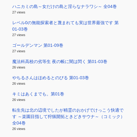
ハニカミの島～女だけの島と淫らなナラワシ～ 全04巻
27 views
レベル0の無能探索者と蔑まれても実は世界最強です 第
01-03巻
27 views
ゴールデンマン 第01-09巻
27 views
魔法科高校の劣等生 夜の帳に闇は閃く 第01-03巻
26 views
やちるさんはほめるとのびる 第01-03巻
26 views
キミはあくまでも。第01巻
26 views
転生先は北の辺境でしたが精霊のおかげでけっこう快適で
す ～楽園目指して狩猟開拓ときどきサウナ～（コミック）
全04巻
26 views