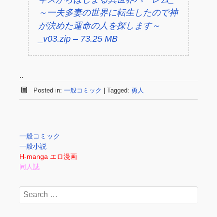
～一夫多妻の世界に転生したので神
が決めた運命の人を探します～
_v03.zip – 73.25 MB
..
Posted in:
一般コミック
|
Tagged:
勇人
一般コミック
一般小説
H-manga エロ漫画
同人誌
Search
for: