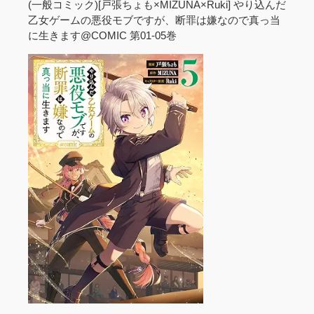
(一般コミック)[戸張ちょも×MIZUNA×Ruki] やり込んだ
乙女ゲームの悪役モブですが、断罪は嫌なので真っ当
に生きます@COMIC 第01-05巻