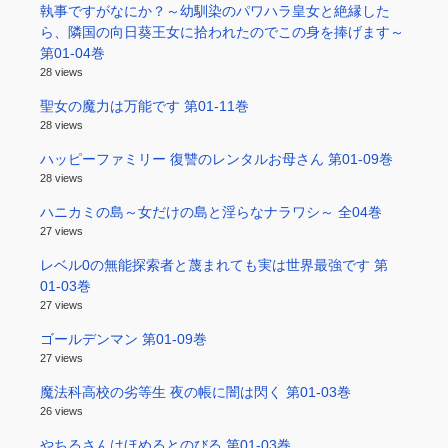
執事ですがなにか？～幼馴染のパワハラ皇女と絶縁した
ら、隣国の向日葵王女に拾われたのでこの身を捧げます～
第01-04巻
28 views
聖女の魔力は万能です 第01-11巻
28 views
ハッピーファミリー 復讐のレンタルお母さん 第01-09巻
28 views
ハニカミの島～女だけの島と淫らなナラワシ～ 全04巻
27 views
レベル0の無能探索者と蔑まれても実は世界最強です 第
01-03巻
27 views
ゴールデンマン 第01-09巻
27 views
魔法科高校の劣等生 夜の帳に闇は閃く 第01-03巻
26 views
やちるさんはほめるとのびる 第01-03巻