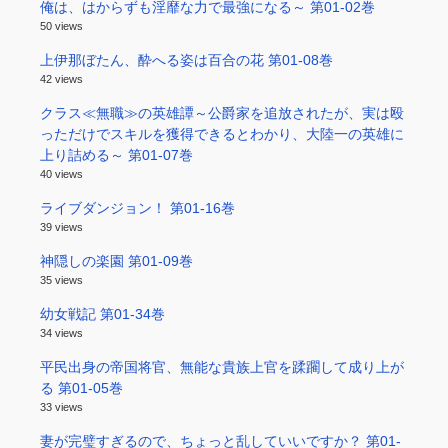
俺は、はからずも淫靡な力で最強になる～ 第01-02巻
50 views
上伊那ぼたん、酔へる姿は百合の花 第01-08巻
42 views
クラス≪無職≫の英雄譚～公爵家を追放されたが、実は殴
っただけでスキルを獲得できるとわかり、大陸一の英雄に
上り詰める～ 第01-07巻
40 views
ライブダンジョン！ 第01-16巻
39 views
神隠しの楽園 第01-09巻
35 views
幼女戦記 第01-34巻
34 views
平民出身の帝国将官、無能な貴族上官を蹂躙して成り上が
る 第01-05巻
33 views
妻が完璧すぎるので、ちょっと乱していいですか？ 第01-