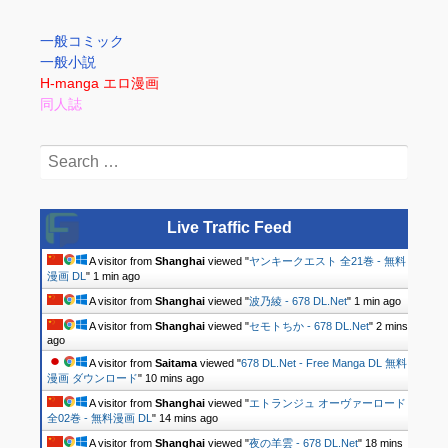
一般コミック
一般小説
H-manga エロ漫画
同人誌
Search
for:
Live Traffic Feed
A visitor from
Shanghai
viewed "
ヤンキークエスト 全21巻 - 無料
漫画 DL
"
1 min ago
A visitor from
Shanghai
viewed "
波乃綾 - 678 DL.Net
"
1 min ago
A visitor from
Shanghai
viewed "
セモトちか - 678 DL.Net
"
2 mins
ago
A visitor from
Saitama
viewed "
678 DL.Net - Free Manga DL 無料
漫画 ダウンロード
"
10 mins ago
A visitor from
Shanghai
viewed "
エトランジュ オーヴァーロード
全02巻 - 無料漫画 DL
"
14 mins ago
A visitor from
Shanghai
viewed "
夜の羊雲 - 678 DL.Net
"
18 mins