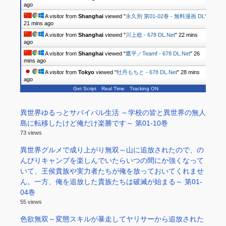
ago
A visitor from
Shanghai
viewed "
永久刑 第01-02巻 - 無料漫画 DL
"
21 mins ago
A visitor from
Shanghai
viewed "
川上稔 - 678 DL.Net
"
22 mins
ago
A visitor from
Shanghai
viewed "
鷹平／Teamf - 678 DL.Net
"
26
mins ago
A visitor from
Tokyo
viewed "
牡丹もちと - 678 DL.Net
"
28 mins
ago
Get Script
Real Time
Tracking ON
異世界ゆるっとサバイバル生活 ～学校の皆と異世界の無人
島に転移したけど俺だけ楽勝です～ 第01-10巻
73 views
異世界グルメで成り上がり無双～山に追放されたので、の
んびりキャンプを楽しんでいたらいつの間にか強くなって
いて、王侯貴族や実力者たちが俺を放っておいてくれませ
ん。一方、俺を追放した貴族たちは破滅が始まる～ 第01-
04巻
55 views
色欲無双～変態スキルが暴走してヤリサーから追放された