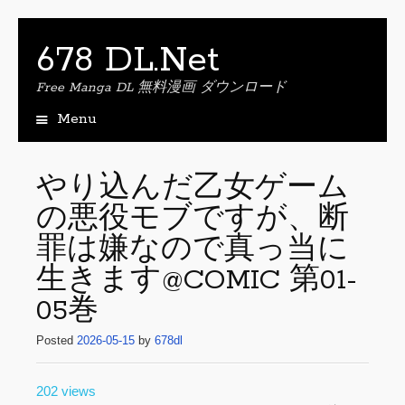
678 DL.Net
Free Manga DL 無料漫画 ダウンロード
Menu
S
k
i
やり込んだ乙女ゲーム
p
の悪役モブですが、断
t
o
罪は嫌なので真っ当に
c
o
生きます@COMIC 第01-
n
05巻
t
e
Posted
2026-05-15
by
678dl
n
t
202 views