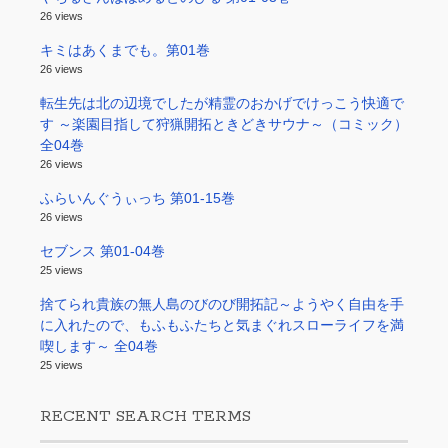
26 views
キミはあくまでも。第01巻
26 views
転生先は北の辺境でしたが精霊のおかげでけっこう快適で
す ～楽園目指して狩猟開拓ときどきサウナ～（コミック）
全04巻
26 views
ふらいんぐうぃっち 第01-15巻
26 views
セブンス 第01-04巻
25 views
捨てられ貴族の無人島のびのび開拓記～ようやく自由を手
に入れたので、もふもふたちと気まぐれスローライフを満
喫します～ 全04巻
25 views
RECENT SEARCH TERMS