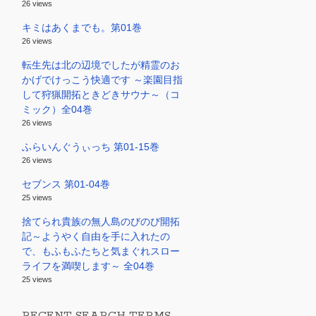
26 views
キミはあくまでも。第01巻
26 views
転生先は北の辺境でしたが精霊のお
かげでけっこう快適です ～楽園目指
して狩猟開拓ときどきサウナ～（コ
ミック）全04巻
26 views
ふらいんぐうぃっち 第01-15巻
26 views
セブンス 第01-04巻
25 views
捨てられ貴族の無人島のびのび開拓
記～ようやく自由を手に入れたの
で、もふもふたちと気まぐれスロー
ライフを満喫します～ 全04巻
25 views
RECENT SEARCH TERMS