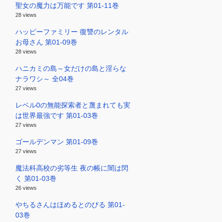
聖女の魔力は万能です 第01-11巻
28 views
ハッピーファミリー 復讐のレンタル
お母さん 第01-09巻
28 views
ハニカミの島～女だけの島と淫らな
ナラワシ～ 全04巻
27 views
レベル0の無能探索者と蔑まれても実
は世界最強です 第01-03巻
27 views
ゴールデンマン 第01-09巻
27 views
魔法科高校の劣等生 夜の帳に闇は閃
く 第01-03巻
26 views
やちるさんはほめるとのびる 第01-
03巻