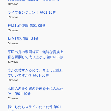
40 views
ライブダンジョン！ 第01-16巻
39 views
神隠しの楽園 第01-09巻
35 views
幼女戦記 第01-34巻
34 views
平民出身の帝国将官、無能な貴族上
官を蹂躙して成り上がる 第01-05巻
33 views
妻が完璧すぎるので、ちょっと乱し
ていいですか？ 第01-06巻
33 views
念願の悪役令嬢の身体を手に入れた
ぞ！第01-10巻
32 views
転生したらスライムだった件 第01-