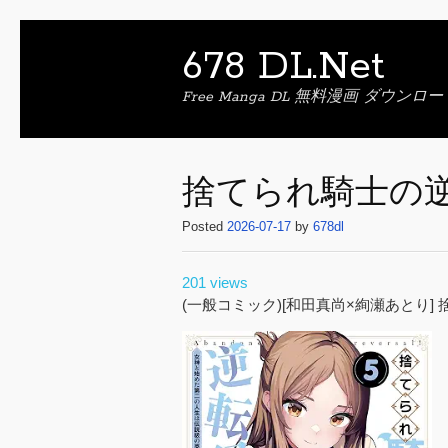
678 DL.Net
Free Manga DL 無料漫画 ダウンロー
捨てられ騎士の逆転
Posted
2026-07-17
by
678dl
201 views
(一般コミック)[和田真尚×絢瀬あとり] 