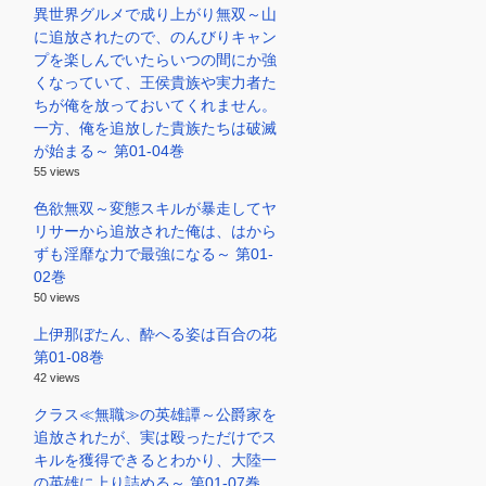
異世界グルメで成り上がり無双～山
に追放されたので、のんびりキャン
プを楽しんでいたらいつの間にか強
くなっていて、王侯貴族や実力者た
ちが俺を放っておいてくれません。
一方、俺を追放した貴族たちは破滅
が始まる～ 第01-04巻
55 views
色欲無双～変態スキルが暴走してヤ
リサーから追放された俺は、はから
ずも淫靡な力で最強になる～ 第01-
02巻
50 views
上伊那ぼたん、酔へる姿は百合の花
第01-08巻
42 views
クラス≪無職≫の英雄譚～公爵家を
追放されたが、実は殴っただけでス
キルを獲得できるとわかり、大陸一
の英雄に上り詰める～ 第01-07巻