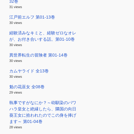
32巻
31 views
江戸前エルフ 第01-13巻
30 views
経験済みなキミと、経験ゼロなオレ
が、お付き合いする話。第01-10巻
30 views
異世界転生の冒険者 第01-14巻
30 views
カムヤライド 全13巻
30 views
魁の花巫女 全08巻
29 views
執事ですがなにか？～幼馴染のパワ
ハラ皇女と絶縁したら、隣国の向日
葵王女に拾われたのでこの身を捧げ
ます～ 第01-04巻
28 views