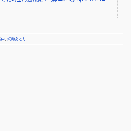
真尚
,
絢瀬あとり