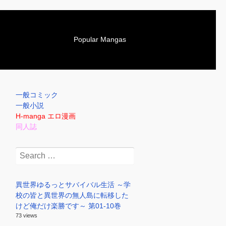
S
Popular Mangas
k
i
p
t
o
一般コミック
c
一般小説
o
H-manga エロ漫画
n
同人誌
t
e
Search
n
for:
t
異世界ゆるっとサバイバル生活 ～学
校の皆と異世界の無人島に転移した
けど俺だけ楽勝です～ 第01-10巻
73 views