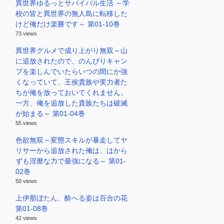
異世界ゆるっとサバイバル生活 ～学
校の皆と異世界の無人島に転移した
けど俺だけ楽勝です～ 第01-10巻
73 views
異世界グルメで成り上がり無双～山
に追放されたので、のんびりキャン
プを楽しんでいたらいつの間にか強
くなっていて、王侯貴族や実力者た
ちが俺を放っておいてくれません。
一方、俺を追放した貴族たちは破滅
が始まる～ 第01-04巻
55 views
色欲無双～変態スキルが暴走してヤ
リサーから追放された俺は、はから
ずも淫靡な力で最強になる～ 第01-
02巻
50 views
上伊那ぼたん、酔へる姿は百合の花
第01-08巻
42 views