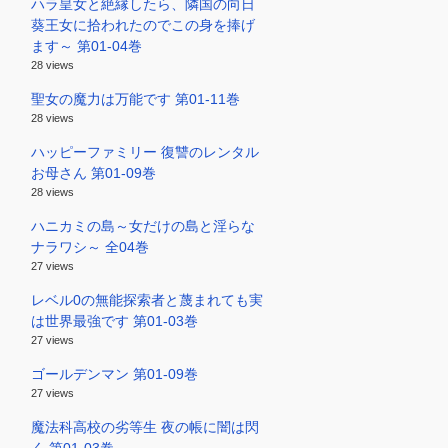
ハラ皇女と絶縁したら、隣国の向日
葵王女に拾われたのでこの身を捧げ
ます～ 第01-04巻
28 views
聖女の魔力は万能です 第01-11巻
28 views
ハッピーファミリー 復讐のレンタル
お母さん 第01-09巻
28 views
ハニカミの島～女だけの島と淫らな
ナラワシ～ 全04巻
27 views
レベル0の無能探索者と蔑まれても実
は世界最強です 第01-03巻
27 views
ゴールデンマン 第01-09巻
27 views
魔法科高校の劣等生 夜の帳に闇は閃