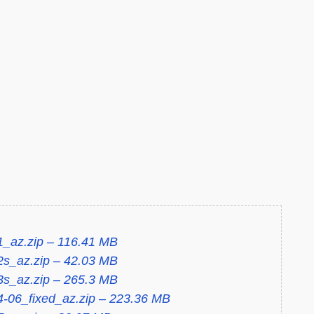
1_az.zip – 116.41 MB
2s_az.zip – 42.03 MB
3s_az.zip – 265.3 MB
-06_fixed_az.zip – 223.36 MB