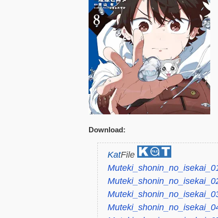
Download:
Kat
File
Muteki_shonin_no_isekai_0
Muteki_shonin_no_isekai_0
Muteki_shonin_no_isekai_0
Muteki_shonin_no_isekai_04