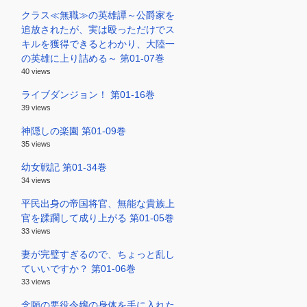
クラス≪無職≫の英雄譚～公爵家を
追放されたが、実は殴っただけでス
キルを獲得できるとわかり、大陸一
の英雄に上り詰める～ 第01-07巻
40 views
ライブダンジョン！ 第01-16巻
39 views
神隠しの楽園 第01-09巻
35 views
幼女戦記 第01-34巻
34 views
平民出身の帝国将官、無能な貴族上
官を蹂躙して成り上がる 第01-05巻
33 views
妻が完璧すぎるので、ちょっと乱し
ていいですか？ 第01-06巻
33 views
念願の悪役令嬢の身体を手に入れた