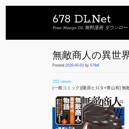
678 DL.Net
Free Manga DL 無料漫画 ダウンロー
無敵商人の異世界成
Posted
2026-05-03
by
678dl
203 views
(一般コミック)[隆原ヒロタ×青山有] 無