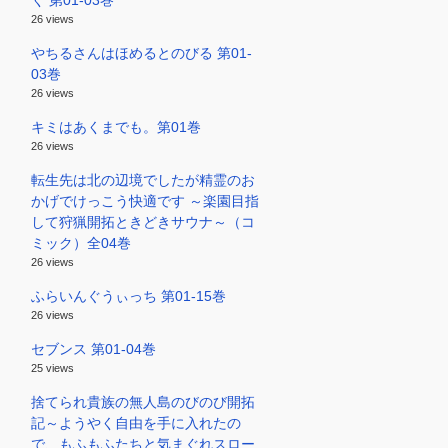
く 第01-03巻
26 views
やちるさんはほめるとのびる 第01-
03巻
26 views
キミはあくまでも。第01巻
26 views
転生先は北の辺境でしたが精霊のお
かげでけっこう快適です ～楽園目指
して狩猟開拓ときどきサウナ～（コ
ミック）全04巻
26 views
ふらいんぐうぃっち 第01-15巻
26 views
セブンス 第01-04巻
25 views
捨てられ貴族の無人島のびのび開拓
記～ようやく自由を手に入れたの
で、もふもふたちと気まぐれスロー