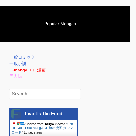
S
Popular Mangas
k
i
p
t
o
一般コミック
c
一般小説
o
H-manga エロ漫画
n
同人誌
t
e
Search
n
for:
t
Live Traffic Feed
A visitor from
Tokyo
viewed "
678
DL.Net - Free Manga DL 無料漫画 ダウン
ロード
"
18 secs ago