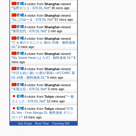
A visitor from
Shanghai
viewed
"
塩野ネリコ - 678 DL.Net
"
36 secs ago
A visitor from
Shanghai
viewed
"
ねこのゆーま - 678 DL.Net
"
57 secs ago
A visitor from
Shanghai
viewed
"
角田光代 - 678 DL.Net
"
1 min ago
A visitor from
Shanghai
viewed
"
亡き者のクロニクル 第01-03巻 - 無料漫画
DL
"
2 mins ago
A visitor from
Shanghai
viewed
"
My Sweet Heart (よろず) - 無料漫画 DL
"
3
mins ago
A visitor from
Shanghai
viewed
"
今日も絵に描いた餅が美味い＠COMIC 第
01-10巻 - 無料漫画 DL
"
5 mins ago
A visitor from
Shanghai
viewed
"
木尾士目 - 678 DL.Net
"
5 mins ago
A visitor from
Tokyo
viewed "
一般
コミック - 678 DL.Net
"
12 mins ago
A visitor from
Tokyo
viewed "
678
DL.Net - Free Manga DL 無料漫画 ダウン
ロード
"
14 mins ago
Get Script
Real Time
Tracking ON