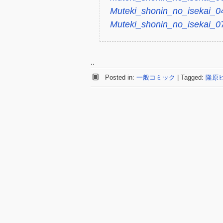
Muteki_shonin_no_isekai_04
Muteki_shonin_no_isekai_0
..
Posted in:
一般コミック
|
Tagged:
隆原