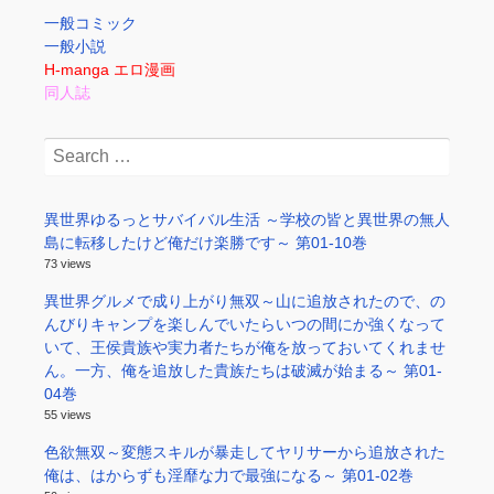
一般コミック
一般小説
H-manga エロ漫画
同人誌
Search
for:
異世界ゆるっとサバイバル生活 ～学校の皆と異世界の無人
島に転移したけど俺だけ楽勝です～ 第01-10巻
73 views
異世界グルメで成り上がり無双～山に追放されたので、の
んびりキャンプを楽しんでいたらいつの間にか強くなって
いて、王侯貴族や実力者たちが俺を放っておいてくれませ
ん。一方、俺を追放した貴族たちは破滅が始まる～ 第01-
04巻
55 views
色欲無双～変態スキルが暴走してヤリサーから追放された
俺は、はからずも淫靡な力で最強になる～ 第01-02巻