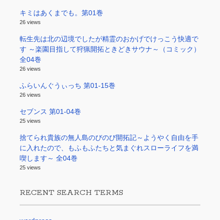
キミはあくまでも。第01巻
26 views
転生先は北の辺境でしたが精霊のおかげでけっこう快適で
す ～楽園目指して狩猟開拓ときどきサウナ～（コミック）
全04巻
26 views
ふらいんぐうぃっち 第01-15巻
26 views
セブンス 第01-04巻
25 views
捨てられ貴族の無人島のびのび開拓記～ようやく自由を手
に入れたので、もふもふたちと気まぐれスローライフを満
喫します～ 全04巻
25 views
RECENT SEARCH TERMS