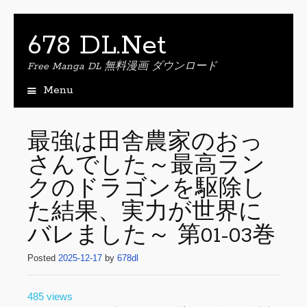
678 DL.Net
Free Manga DL 無料漫画 ダウンロード
Menu
S
k
i
最強は田舎農家のおっ
p
さんでした～最高ラン
t
o
クのドラゴンを駆除し
c
o
た結果、実力が世界に
n
バレました～ 第01-03巻
t
e
Posted
2025-12-17
by
678dl
n
t
485 views