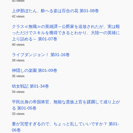
50 views
上伊那ぼたん、酔へる姿は百合の花 第01-08巻
42 views
クラス≪無職≫の英雄譚～公爵家を追放されたが、実は殴
っただけでスキルを獲得できるとわかり、大陸一の英雄に
上り詰める～ 第01-07巻
40 views
ライブダンジョン！ 第01-16巻
39 views
神隠しの楽園 第01-09巻
35 views
幼女戦記 第01-34巻
34 views
平民出身の帝国将官、無能な貴族上官を蹂躙して成り上が
る 第01-05巻
33 views
妻が完璧すぎるので、ちょっと乱していいですか？ 第01-
06巻