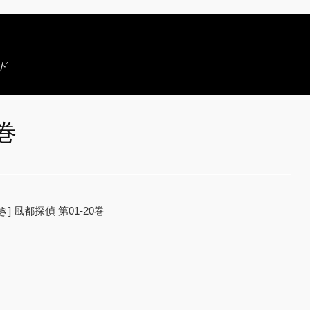
ド
巻
 風都探偵 第01-20巻