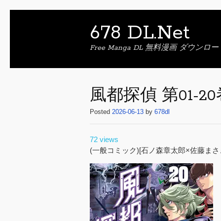
678 DL.Net
Free Manga DL 無料漫画 ダウンロー
風都探偵 第01-20
Posted
2026-06-13
by
678dl
72 views
(一般コミック)[石ノ森章太郎×佐藤まさき]