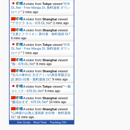
A visitor from
Tokyo
viewed "
678
DL.Net - Free Manga DL 無料漫画 ダウン
ロード
"
2 mins ago
A visitor from
Shanghai
viewed
"
アサクラ ネル - 678 DL.Net
"
2 mins ago
A visitor from
Shanghai
viewed
"
玉葱とクラリオン 第01巻 - 無料漫画 DL
"
6 mins ago
A visitor from
Tokyo
viewed "
678
DL.Net - Free Manga DL 無料漫画 ダウン
ロード
"
7 mins ago
A visitor from
Shanghai
viewed
"
南 - 678 DL.Net
"
8 mins ago
A visitor from
Shanghai
viewed
"
北斗の拳外伝 天才アミバの異世界覇王伝
説 第01-02巻 - 無料漫画 DL
"
9 mins ago
A visitor from
Tokyo
viewed "
一般
コミック - 678 DL.Net
"
9 mins ago
A visitor from
Shanghai
viewed
"
藤沼みすず - 678 DL.Net
"
10 mins ago
A visitor from
Shanghai
viewed
"
山神様のお抱え漫画家 全02巻 - 無料漫画
DL
"
11 mins ago
Get Script
Real Time
Tracking ON