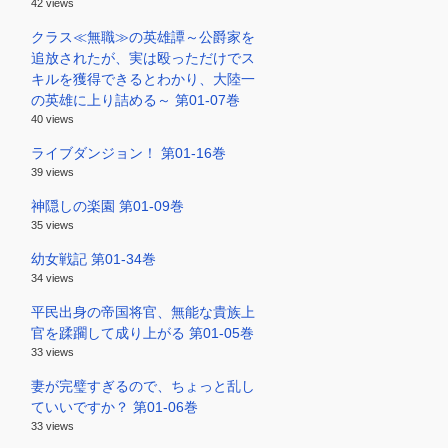
42 views
クラス≪無職≫の英雄譚～公爵家を
追放されたが、実は殴っただけでス
キルを獲得できるとわかり、大陸一
の英雄に上り詰める～ 第01-07巻
40 views
ライブダンジョン！ 第01-16巻
39 views
神隠しの楽園 第01-09巻
35 views
幼女戦記 第01-34巻
34 views
平民出身の帝国将官、無能な貴族上
官を蹂躙して成り上がる 第01-05巻
33 views
妻が完璧すぎるので、ちょっと乱し
ていいですか？ 第01-06巻
33 views