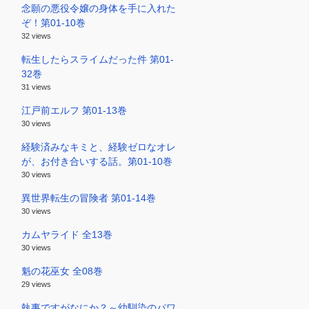
念願の悪役令嬢の身体を手に入れた
ぞ！第01-10巻
32 views
転生したらスライムだった件 第01-
32巻
31 views
江戸前エルフ 第01-13巻
30 views
経験済みなキミと、経験ゼロなオレ
が、お付き合いする話。第01-10巻
30 views
異世界転生の冒険者 第01-14巻
30 views
カムヤライド 全13巻
30 views
魁の花巫女 全08巻
29 views
執事ですがなにか？～幼馴染のパワ