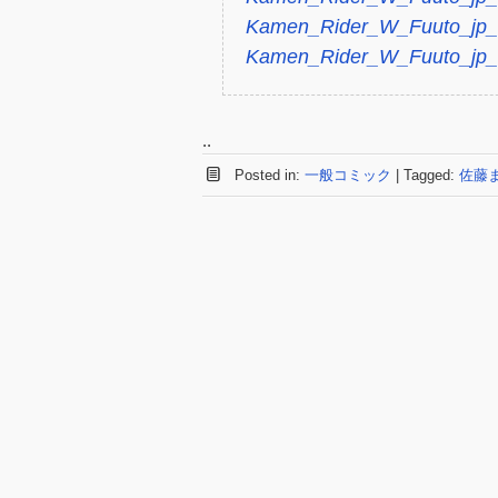
Kamen_Rider_W_Fuuto_jp_v
Kamen_Rider_W_Fuuto_jp_v
..
Posted in:
一般コミック
|
Tagged:
佐藤