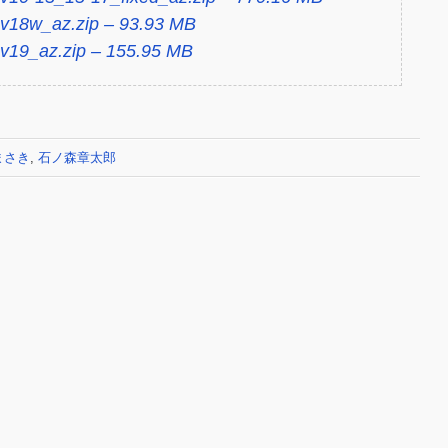
18w_az.zip – 93.93 MB
19_az.zip – 155.95 MB
まさき
,
石ノ森章太郎