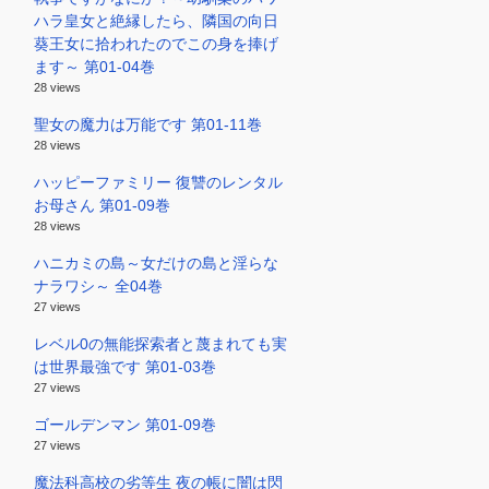
ハラ皇女と絶縁したら、隣国の向日
葵王女に拾われたのでこの身を捧げ
ます～ 第01-04巻
28 views
聖女の魔力は万能です 第01-11巻
28 views
ハッピーファミリー 復讐のレンタル
お母さん 第01-09巻
28 views
ハニカミの島～女だけの島と淫らな
ナラワシ～ 全04巻
27 views
レベル0の無能探索者と蔑まれても実
は世界最強です 第01-03巻
27 views
ゴールデンマン 第01-09巻
27 views
魔法科高校の劣等生 夜の帳に闇は閃