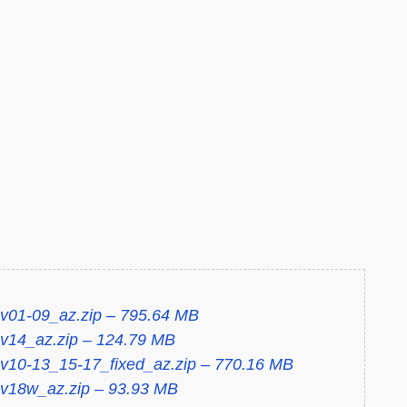
01-09_az.zip – 795.64 MB
14_az.zip – 124.79 MB
10-13_15-17_fixed_az.zip – 770.16 MB
18w_az.zip – 93.93 MB