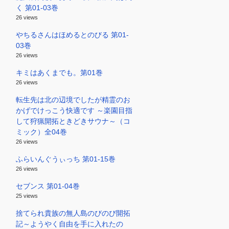
く 第01-03巻
26 views
やちるさんはほめるとのびる 第01-
03巻
26 views
キミはあくまでも。第01巻
26 views
転生先は北の辺境でしたが精霊のお
かげでけっこう快適です ～楽園目指
して狩猟開拓ときどきサウナ～（コ
ミック）全04巻
26 views
ふらいんぐうぃっち 第01-15巻
26 views
セブンス 第01-04巻
25 views
捨てられ貴族の無人島のびのび開拓
記～ようやく自由を手に入れたの