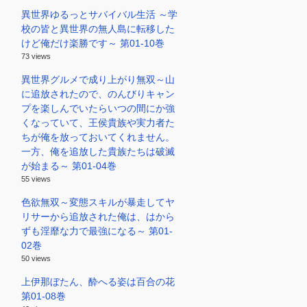
異世界ゆるっとサバイバル生活 ～学
校の皆と異世界の無人島に転移した
けど俺だけ楽勝です～ 第01-10巻
73 views
異世界グルメで成り上がり無双～山
に追放されたので、のんびりキャン
プを楽しんでいたらいつの間にか強
くなっていて、王侯貴族や実力者た
ちが俺を放っておいてくれません。
一方、俺を追放した貴族たちは破滅
が始まる～ 第01-04巻
55 views
色欲無双～変態スキルが暴走してヤ
リサーから追放された俺は、はから
ずも淫靡な力で最強になる～ 第01-
02巻
50 views
上伊那ぼたん、酔へる姿は百合の花
第01-08巻