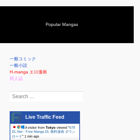
S
Popular Mangas
k
i
p
t
o
一般コミック
c
一般小説
o
H-manga エロ漫画
n
同人誌
t
e
Search
n
for:
t
Live Traffic Feed
A visitor from
Tokyo
viewed "
678
DL.Net - Free Manga DL 無料漫画 ダウン
ロード
"
1 min ago