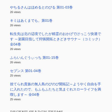
やちるさんはほめるとのびる 第01-03巻
26 views
キミはあくまでも。第01巻
26 views
転生先は北の辺境でしたが精霊のおかげでけっこう快適で
す ～楽園目指して狩猟開拓ときどきサウナ～（コミック）
全04巻
26 views
ふらいんぐうぃっち 第01-15巻
26 views
セブンス 第01-04巻
25 views
捨てられ貴族の無人島のびのび開拓記～ようやく自由を手
に入れたので、もふもふたちと気まぐれスローライフを満
喫します～ 全04巻
25 views