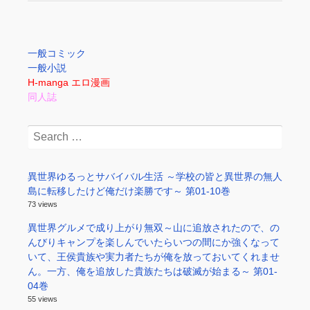
一般コミック
一般小説
H-manga エロ漫画
同人誌
Search
for:
異世界ゆるっとサバイバル生活 ～学校の皆と異世界の無人
島に転移したけど俺だけ楽勝です～ 第01-10巻
73 views
異世界グルメで成り上がり無双～山に追放されたので、の
んびりキャンプを楽しんでいたらいつの間にか強くなって
いて、王侯貴族や実力者たちが俺を放っておいてくれませ
ん。一方、俺を追放した貴族たちは破滅が始まる～ 第01-
04巻
55 views