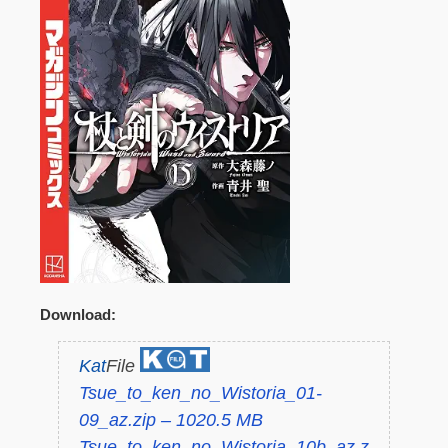
Download:
Kat
File
Tsue_to_ken_no_Wistoria_01-
09_az.zip – 1020.5 MB
Tsue_to_ken_no_Wistoria_10b_az.z