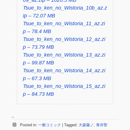
09_az.zip – 1020.5 MB
Tsue_to_ken_no_Wistoria_10b_az.z
ip – 72.07 MB
Tsue_to_ken_no_Wistoria_11_az.zi
p – 78.4 MB
Tsue_to_ken_no_Wistoria_12_az.zi
p – 73.79 MB
Tsue_to_ken_no_Wistoria_13_az.zi
p – 99.87 MB
Tsue_to_ken_no_Wistoria_14_az.zi
p – 67.3 MB
Tsue_to_ken_no_Wistoria_15_az.zi
p – 84.73 MB
..
Posted in:
一般コミック
|
Tagged:
大森藤ノ
,
青井聖