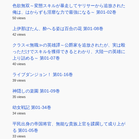
色欲無双～変態スキルが暴走してヤリサーから追放された
俺は、はからずも淫靡な力で最強になる～ 第01-02巻
50 views
上伊那ぼたん、酔へる姿は百合の花 第01-08巻
42 views
クラス≪無職≫の英雄譚～公爵家を追放されたが、実は殴
っただけでスキルを獲得できるとわかり、大陸一の英雄に
上り詰める～ 第01-07巻
40 views
ライブダンジョン！ 第01-16巻
39 views
神隠しの楽園 第01-09巻
35 views
幼女戦記 第01-34巻
34 views
平民出身の帝国将官、無能な貴族上官を蹂躙して成り上が
る 第01-05巻
33 views