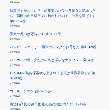
29 views
執事ですがなにか？～幼馴染のパワハラ皇女と絶縁した
ら、隣国の向日葵王女に拾われたのでこの身を捧げます～
第01-04巻
28 views
聖女の魔力は万能です 第01-11巻
28 views
ハッピーファミリー 復讐のレンタルお母さん 第01-09巻
28 views
ハニカミの島～女だけの島と淫らなナラワシ～ 全04巻
27 views
レベル0の無能探索者と蔑まれても実は世界最強です 第
01-03巻
27 views
ゴールデンマン 第01-09巻
27 views
魔法科高校の劣等生 夜の帳に闇は閃く 第01-03巻
26 views