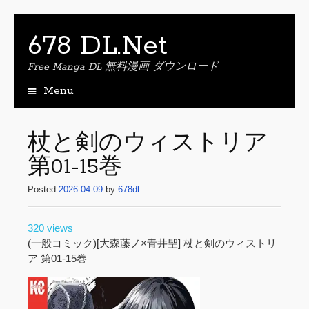
678 DL.Net
Free Manga DL 無料漫画 ダウンロード
Menu
S
k
i
杖と剣のウィストリア
p
第01-15巻
t
o
Posted
2026-04-09
by
678dl
c
o
n
320 views
t
(一般コミック)[大森藤ノ×青井聖] 杖と剣のウィストリ
e
ア 第01-15巻
n
t