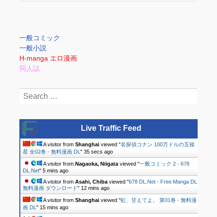
一般コミック
一般小説
H-manga エロ漫画
同人誌
Search
for:
Live Traffic Feed
A visitor from
Shanghai
viewed "
名探偵コナン 100万ドルの五稜
星 全02巻 - 無料漫画 DL
"
35 secs ago
A visitor from
Nagaoka, Niigata
viewed "
一般コミック 2 - 678
DL.Net
"
5 mins ago
A visitor from
Asahi, Chiba
viewed "
678 DL.Net - Free Manga DL
無料漫画 ダウンロード
"
12 mins ago
A visitor from
Shanghai
viewed "
虹、甘えてよ。 第01巻 - 無料漫
画 DL
"
15 mins ago