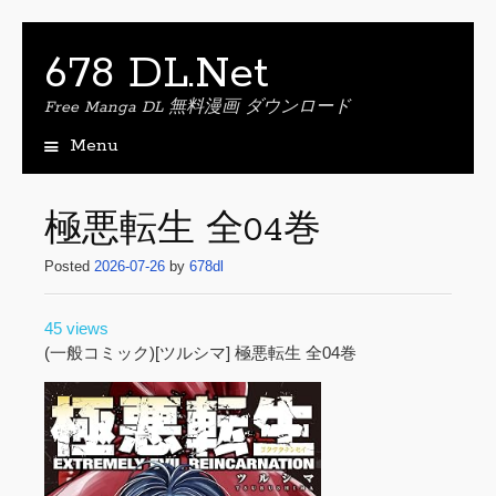
678 DL.Net
Free Manga DL 無料漫画 ダウンロード
Menu
S
k
i
極悪転生 全04巻
p
t
Posted
2026-07-26
by
678dl
o
c
45 views
o
(一般コミック)[ツルシマ] 極悪転生 全04巻
n
t
e
n
t