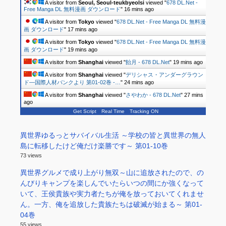
A visitor from
Seoul, Seoul-teukbyeolsi
viewed "
678 DL.Net -
Free Manga DL 無料漫画 ダウンロード
"
16 mins ago
A visitor from
Tokyo
viewed "
678 DL.Net - Free Manga DL 無料漫
画 ダウンロード
"
17 mins ago
A visitor from
Tokyo
viewed "
678 DL.Net - Free Manga DL 無料漫
画 ダウンロード
"
19 mins ago
A visitor from
Shanghai
viewed "
飴月 - 678 DL.Net
"
19 mins ago
A visitor from
Shanghai
viewed "
デリシャス・アンダーグラウン
ド―国際人材バンクより 第01-02巻 -…
"
24 mins ago
A visitor from
Shanghai
viewed "
さやわか - 678 DL.Net
"
27 mins
ago
Get Script
Real Time
Tracking ON
異世界ゆるっとサバイバル生活 ～学校の皆と異世界の無人
島に転移したけど俺だけ楽勝です～ 第01-10巻
73 views
異世界グルメで成り上がり無双～山に追放されたので、の
んびりキャンプを楽しんでいたらいつの間にか強くなって
いて、王侯貴族や実力者たちが俺を放っておいてくれませ
ん。一方、俺を追放した貴族たちは破滅が始まる～ 第01-
04巻
55 views