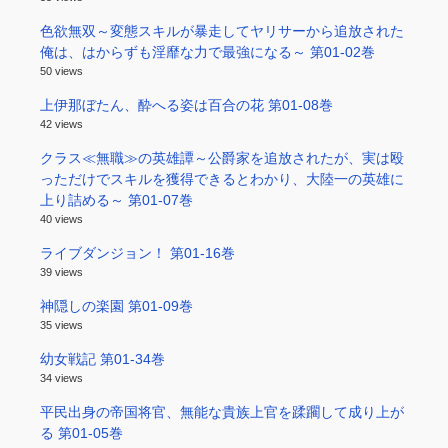
色欲無双～変態スキルが暴走してヤリサーから追放された
俺は、はからずも淫靡な力で最強になる～ 第01-02巻
50 views
上伊那ぼたん、酔へる姿は百合の花 第01-08巻
42 views
クラス≪無職≫の英雄譚～公爵家を追放されたが、実は殴
っただけでスキルを獲得できるとわかり、大陸一の英雄に
上り詰める～ 第01-07巻
40 views
ライブダンジョン！ 第01-16巻
39 views
神隠しの楽園 第01-09巻
35 views
幼女戦記 第01-34巻
34 views
平民出身の帝国将官、無能な貴族上官を蹂躙して成り上が
る 第01-05巻