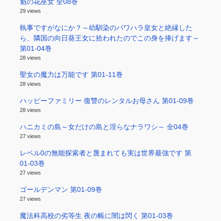
魁の花巫女 全08巻
29 views
執事ですがなにか？～幼馴染のパワハラ皇女と絶縁した
ら、隣国の向日葵王女に拾われたのでこの身を捧げます～
第01-04巻
28 views
聖女の魔力は万能です 第01-11巻
28 views
ハッピーファミリー 復讐のレンタルお母さん 第01-09巻
28 views
ハニカミの島～女だけの島と淫らなナラワシ～ 全04巻
27 views
レベル0の無能探索者と蔑まれても実は世界最強です 第
01-03巻
27 views
ゴールデンマン 第01-09巻
27 views
魔法科高校の劣等生 夜の帳に闇は閃く 第01-03巻