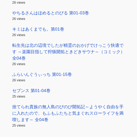
26 views
やちるさんはほめるとのびる 第01-03巻
26 views
キミはあくまでも。第01巻
26 views
転生先は北の辺境でしたが精霊のおかげでけっこう快適で
す ～楽園目指して狩猟開拓ときどきサウナ～（コミック）
全04巻
26 views
ふらいんぐうぃっち 第01-15巻
26 views
セブンス 第01-04巻
25 views
捨てられ貴族の無人島のびのび開拓記～ようやく自由を手
に入れたので、もふもふたちと気まぐれスローライフを満
喫します～ 全04巻
25 views