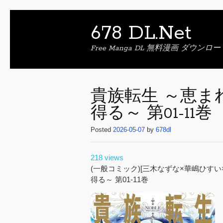
678 DL.Net
Free Manga DL 無料漫画 ダウンロー
貴族転生 ～恵ま
得る～ 第01-11巻
Posted
2026-05-07
by
678dl
218 views
(一般コミック)[三木なずな×華嶋ひすい
得る～ 第01-11巻