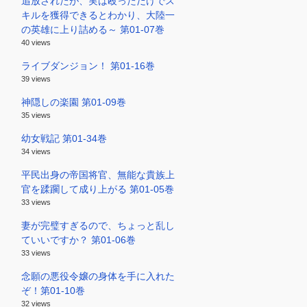
追放されたが、実は殴っただけでス
キルを獲得できるとわかり、大陸一
の英雄に上り詰める～ 第01-07巻
40 views
ライブダンジョン！ 第01-16巻
39 views
神隠しの楽園 第01-09巻
35 views
幼女戦記 第01-34巻
34 views
平民出身の帝国将官、無能な貴族上
官を蹂躙して成り上がる 第01-05巻
33 views
妻が完璧すぎるので、ちょっと乱し
ていいですか？ 第01-06巻
33 views
念願の悪役令嬢の身体を手に入れた
ぞ！第01-10巻
32 views