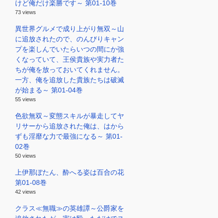
けど俺だけ楽勝です～ 第01-10巻
73 views
異世界グルメで成り上がり無双～山
に追放されたので、のんびりキャン
プを楽しんでいたらいつの間にか強
くなっていて、王侯貴族や実力者た
ちが俺を放っておいてくれません。
一方、俺を追放した貴族たちは破滅
が始まる～ 第01-04巻
55 views
色欲無双～変態スキルが暴走してヤ
リサーから追放された俺は、はから
ずも淫靡な力で最強になる～ 第01-
02巻
50 views
上伊那ぼたん、酔へる姿は百合の花
第01-08巻
42 views
クラス≪無職≫の英雄譚～公爵家を