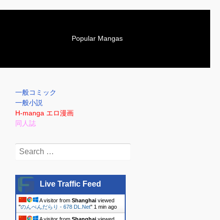
S
Popular Mangas
k
i
p
t
o
一般コミック
c
一般小説
o
H-manga エロ漫画
n
同人誌
t
e
Search
n
for:
t
Live Traffic Feed
A visitor from
Shanghai
viewed
"
のんべんだらり - 678 DL.Net
"
1 min ago
A visitor from
Shanghai
viewed