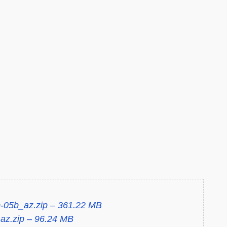
-05b_az.zip – 361.22 MB
az.zip – 96.24 MB