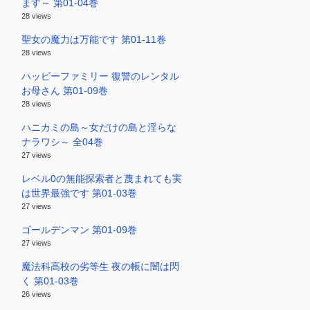
ます～ 第01-04巻
28 views
聖女の魔力は万能です 第01-11巻
28 views
ハッピーファミリー 復讐のレンタル
お母さん 第01-09巻
28 views
ハニカミの島～女だけの島と淫らな
ナラワシ～ 全04巻
27 views
レベル0の無能探索者と蔑まれても実
は世界最強です 第01-03巻
27 views
ゴールデンマン 第01-09巻
27 views
魔法科高校の劣等生 夜の帳に闇は閃
く 第01-03巻
26 views