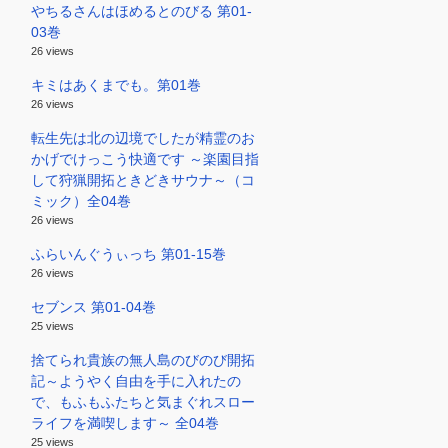
やちるさんはほめるとのびる 第01-
03巻
26 views
キミはあくまでも。第01巻
26 views
転生先は北の辺境でしたが精霊のお
かげでけっこう快適です ～楽園目指
して狩猟開拓ときどきサウナ～（コ
ミック）全04巻
26 views
ふらいんぐうぃっち 第01-15巻
26 views
セブンス 第01-04巻
25 views
捨てられ貴族の無人島のびのび開拓
記～ようやく自由を手に入れたの
で、もふもふたちと気まぐれスロー
ライフを満喫します～ 全04巻
25 views