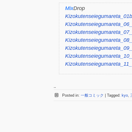
Mix
Drop
Kizokutenseiegumareta_01b
Kizokutenseiegumareta_06_
Kizokutenseiegumareta_07_
Kizokutenseiegumareta_08_
Kizokutenseiegumareta_09_f
Kizokutenseiegumareta_10_
Kizokutenseiegumareta_11_
..
Posted in:
一般コミック
|
Tagged:
kyo
,