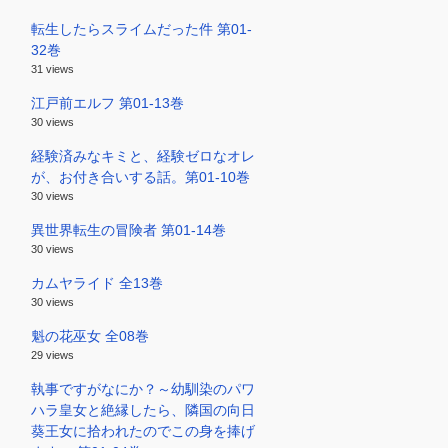
転生したらスライムだった件 第01-
32巻
31 views
江戸前エルフ 第01-13巻
30 views
経験済みなキミと、経験ゼロなオレ
が、お付き合いする話。第01-10巻
30 views
異世界転生の冒険者 第01-14巻
30 views
カムヤライド 全13巻
30 views
魁の花巫女 全08巻
29 views
執事ですがなにか？～幼馴染のパワ
ハラ皇女と絶縁したら、隣国の向日
葵王女に拾われたのでこの身を捧げ