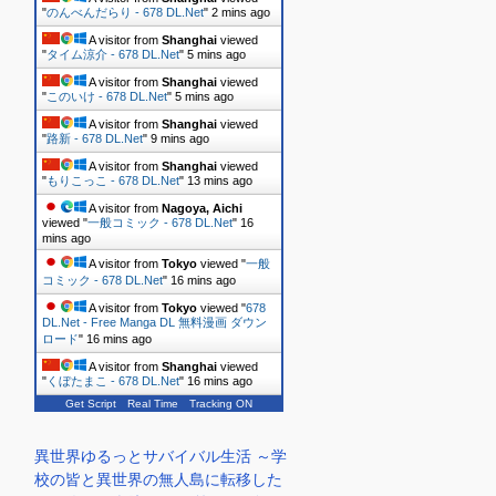
"
のんべんだらり - 678 DL.Net
"
2 mins ago
A visitor from
Shanghai
viewed
"
タイム涼介 - 678 DL.Net
"
5 mins ago
A visitor from
Shanghai
viewed
"
このいけ - 678 DL.Net
"
5 mins ago
A visitor from
Shanghai
viewed
"
路新 - 678 DL.Net
"
9 mins ago
A visitor from
Shanghai
viewed
"
もりこっこ - 678 DL.Net
"
13 mins ago
A visitor from
Nagoya, Aichi
viewed "
一般コミック - 678 DL.Net
"
16
mins ago
A visitor from
Tokyo
viewed "
一般
コミック - 678 DL.Net
"
16 mins ago
A visitor from
Tokyo
viewed "
678
DL.Net - Free Manga DL 無料漫画 ダウン
ロード
"
16 mins ago
A visitor from
Shanghai
viewed
"
くぼたまこ - 678 DL.Net
"
16 mins ago
Get Script
Real Time
Tracking ON
異世界ゆるっとサバイバル生活 ～学
校の皆と異世界の無人島に転移した