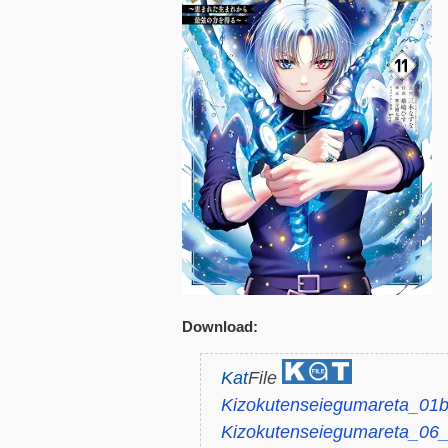
Download:
Kat
File
Kizokutenseiegumareta_01b
Kizokutenseiegumareta_06_