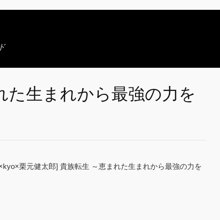
ド
れた生まれから最強の力を
×kyo×栗元健太郎] 貴族転生 ～恵まれた生まれから最強の力を