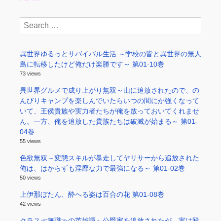
Search
for:
異世界ゆるっとサバイバル生活 ～学校の皆と異世界の無人
島に転移したけど俺だけ楽勝です～ 第01-10巻
73 views
異世界グルメで成り上がり無双～山に追放されたので、の
んびりキャンプを楽しんでいたらいつの間にか強くなって
いて、王侯貴族や実力者たちが俺を放っておいてくれませ
ん。一方、俺を追放した貴族たちは破滅が始まる～ 第01-
04巻
55 views
色欲無双～変態スキルが暴走してヤリサーから追放された
俺は、はからずも淫靡な力で最強になる～ 第01-02巻
50 views
上伊那ぼたん、酔へる姿は百合の花 第01-08巻
42 views
クラス≪無職≫の英雄譚～公爵家を追放されたが、実は殴