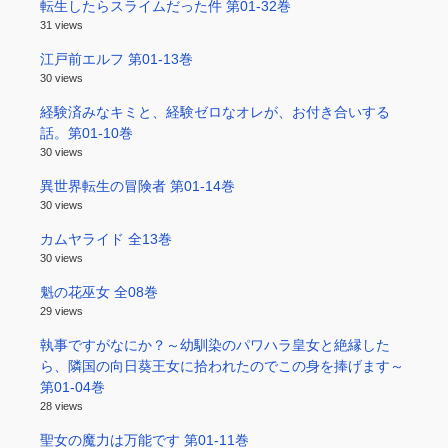
転生したらスライムだった件 第01-32巻
31 views
江戸前エルフ 第01-13巻
30 views
経験済みなキミと、経験ゼロなオレが、お付き合いする
話。第01-10巻
30 views
異世界転生の冒険者 第01-14巻
30 views
カムヤライド 全13巻
30 views
魁の花巫女 全08巻
29 views
執事ですがなにか？～幼馴染のパワハラ皇女と絶縁した
ら、隣国の向日葵王女に拾われたのでこの身を捧げます～
第01-04巻
28 views
聖女の魔力は万能です 第01-11巻