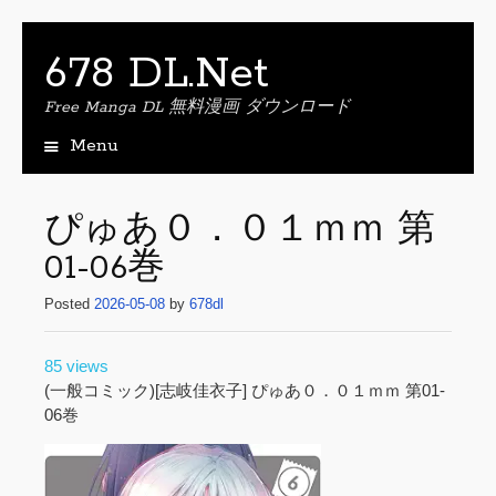
678 DL.Net
Free Manga DL 無料漫画 ダウンロード
Menu
S
k
i
ぴゅあ０．０１ｍｍ 第
p
01-06巻
t
o
Posted
2026-05-08
by
678dl
c
o
n
85 views
t
(一般コミック)[志岐佳衣子] ぴゅあ０．０１ｍｍ 第01-
e
06巻
n
t