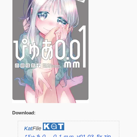
Download:
Kat
File
ぴゅあ０．０１ｍｍ_v01-03_fix.zip