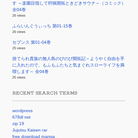
す ～楽園目指して狩猟開拓ときどきサウナ～（コミック）
全04巻
26 views
ふらいんぐうぃっち 第01-15巻
26 views
セブンス 第01-04巻
25 views
捨てられ貴族の無人島のびのび開拓記～ようやく自由を手
に入れたので、もふもふたちと気まぐれスローライフを満
喫します～ 全04巻
25 views
RECENT SEARCH TERMS
wordpress
678dl net
zip 19
Jujutsu Kaisen rar
free download manga