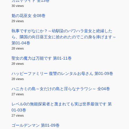
カムヤライド 全13巻
30 views
魁の花巫女 全08巻
29 views
執事ですがなにか？～幼馴染のパワハラ皇女と絶縁した
ら、隣国の向日葵王女に拾われたのでこの身を捧げます～
第01-04巻
28 views
聖女の魔力は万能です 第01-11巻
28 views
ハッピーファミリー 復讐のレンタルお母さん 第01-09巻
28 views
ハニカミの島～女だけの島と淫らなナラワシ～ 全04巻
27 views
レベル0の無能探索者と蔑まれても実は世界最強です 第
01-03巻
27 views
ゴールデンマン 第01-09巻