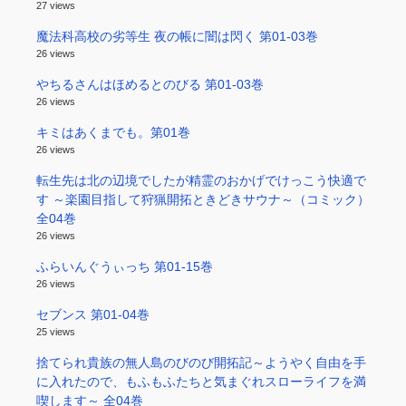
27 views
魔法科高校の劣等生 夜の帳に闇は閃く 第01-03巻
26 views
やちるさんはほめるとのびる 第01-03巻
26 views
キミはあくまでも。第01巻
26 views
転生先は北の辺境でしたが精霊のおかげでけっこう快適で
す ～楽園目指して狩猟開拓ときどきサウナ～（コミック）
全04巻
26 views
ふらいんぐうぃっち 第01-15巻
26 views
セブンス 第01-04巻
25 views
捨てられ貴族の無人島のびのび開拓記～ようやく自由を手
に入れたので、もふもふたちと気まぐれスローライフを満
喫します～ 全04巻