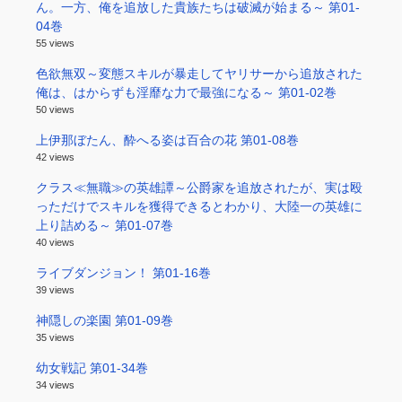
ん。一方、俺を追放した貴族たちは破滅が始まる～ 第01-
04巻
55 views
色欲無双～変態スキルが暴走してヤリサーから追放された
俺は、はからずも淫靡な力で最強になる～ 第01-02巻
50 views
上伊那ぼたん、酔へる姿は百合の花 第01-08巻
42 views
クラス≪無職≫の英雄譚～公爵家を追放されたが、実は殴
っただけでスキルを獲得できるとわかり、大陸一の英雄に
上り詰める～ 第01-07巻
40 views
ライブダンジョン！ 第01-16巻
39 views
神隠しの楽園 第01-09巻
35 views
幼女戦記 第01-34巻
34 views