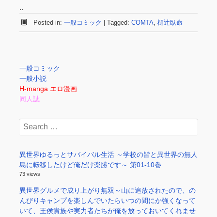
..
Posted in:
一般コミック
|
Tagged:
COMTA
,
樋辻臥命
一般コミック
一般小説
H-manga エロ漫画
同人誌
Search
for:
異世界ゆるっとサバイバル生活 ～学校の皆と異世界の無人
島に転移したけど俺だけ楽勝です～ 第01-10巻
73 views
異世界グルメで成り上がり無双～山に追放されたので、の
んびりキャンプを楽しんでいたらいつの間にか強くなって
いて、王侯貴族や実力者たちが俺を放っておいてくれませ