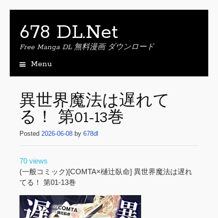
678 DL.Net
Free Manga DL 無料漫画 ダウンロード
Menu
S
k
i
異世界魔法は遅れて
p
る！ 第01-13巻
t
o
Posted
2026-06-08
by
678dl
c
o
n
70 views
t
(一般コミック)[COMTA×樋辻臥命] 異世界魔法は遅れ
e
てる！ 第01-13巻
n
t