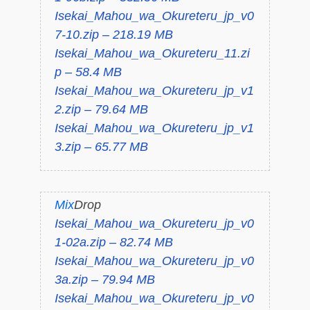
Isekai_Mahou_wa_Okureteru_jp_v0
7-10.zip – 218.19 MB
Isekai_Mahou_wa_Okureteru_11.zi
p – 58.4 MB
Isekai_Mahou_wa_Okureteru_jp_v1
2.zip – 79.64 MB
Isekai_Mahou_wa_Okureteru_jp_v1
3.zip – 65.77 MB
Mix
Drop
Isekai_Mahou_wa_Okureteru_jp_v0
1-02a.zip – 82.74 MB
Isekai_Mahou_wa_Okureteru_jp_v0
3a.zip – 79.94 MB
Isekai_Mahou_wa_Okureteru_jp_v0