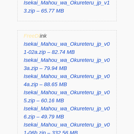
Isekai_Mahou_wa_Okureteru_jp_v1
3.zip – 65.77 MB
FreeDl
ink
Isekai_Mahou_wa_Okureteru_jp_v0
1-02a.zip – 82.74 MB
Isekai_Mahou_wa_Okureteru_jp_v0
3a.zip – 79.94 MB
Isekai_Mahou_wa_Okureteru_jp_v0
4a.zip – 88.65 MB
Isekai_Mahou_wa_Okureteru_jp_v0
5.zip – 60.16 MB
Isekai_Mahou_wa_Okureteru_jp_v0
6.zip – 49.79 MB
Isekai_Mahou_wa_Okureteru_jp_v0
1-06b.zip – 332.56 MB