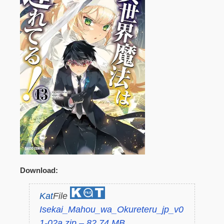
Download:
Kat
File
Isekai_Mahou_wa_Okureteru_jp_v0
1-02a.zip – 82.74 MB