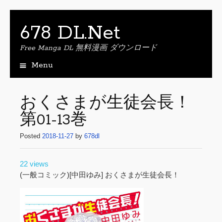
678 DL.Net
Free Manga DL 無料漫画 ダウンロード
Menu
S
k
i
おくさまが生徒会長！
p
第01-13巻
t
o
Posted
2018-11-27
by
678dl
c
o
n
22 views
t
(一般コミック)[中田ゆみ] おくさまが生徒会長！
e
n
t