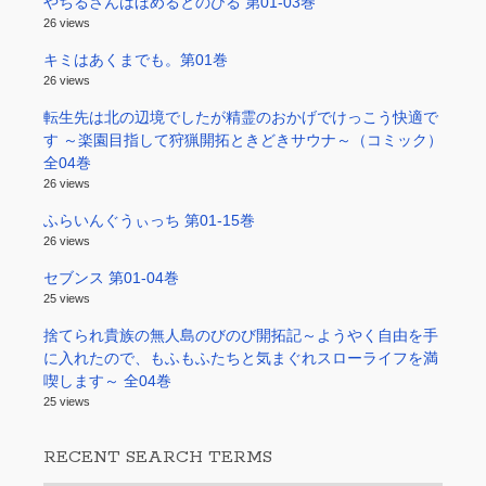
やちるさんはほめるとのびる 第01-03巻
26 views
キミはあくまでも。第01巻
26 views
転生先は北の辺境でしたが精霊のおかげでけっこう快適で
す ～楽園目指して狩猟開拓ときどきサウナ～（コミック）
全04巻
26 views
ふらいんぐうぃっち 第01-15巻
26 views
セブンス 第01-04巻
25 views
捨てられ貴族の無人島のびのび開拓記～ようやく自由を手
に入れたので、もふもふたちと気まぐれスローライフを満
喫します～ 全04巻
25 views
RECENT SEARCH TERMS