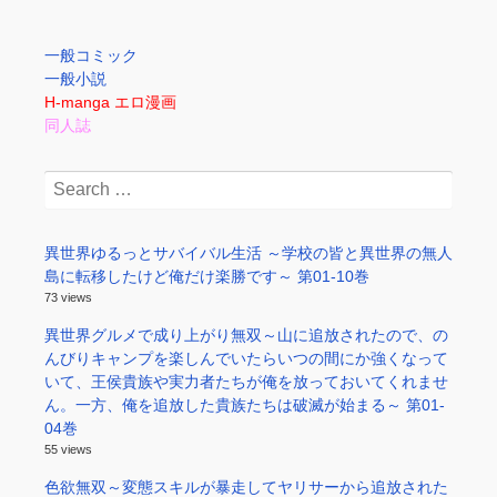
一般コミック
一般小説
H-manga エロ漫画
同人誌
Search
for:
異世界ゆるっとサバイバル生活 ～学校の皆と異世界の無人
島に転移したけど俺だけ楽勝です～ 第01-10巻
73 views
異世界グルメで成り上がり無双～山に追放されたので、の
んびりキャンプを楽しんでいたらいつの間にか強くなって
いて、王侯貴族や実力者たちが俺を放っておいてくれませ
ん。一方、俺を追放した貴族たちは破滅が始まる～ 第01-
04巻
55 views
色欲無双～変態スキルが暴走してヤリサーから追放された