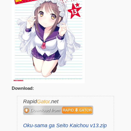
Download:
Rapid
Gator
.net
Oku-sama ga Seito Kaichou v13.zip