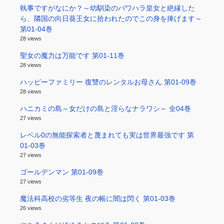
執事ですがなにか？～幼馴染のパワハラ皇女と絶縁した
ら、隣国の向日葵王女に拾われたのでこの身を捧げます～
第01-04巻
28 views
聖女の魔力は万能です 第01-11巻
28 views
ハッピーファミリー 復讐のレンタルお母さん 第01-09巻
28 views
ハニカミの島～女だけの島と淫らなナラワシ～ 全04巻
27 views
レベル0の無能探索者と蔑まれても実は世界最強です 第
01-03巻
27 views
ゴールデンマン 第01-09巻
27 views
魔法科高校の劣等生 夜の帳に闇は閃く 第01-03巻
26 views