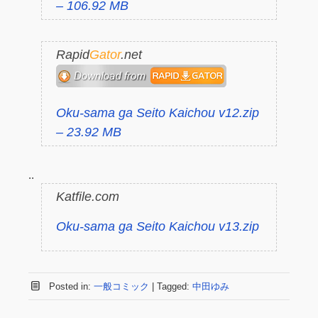
– 106.92 MB
Rapid
Gator
.net
Oku-sama ga Seito Kaichou v12.zip
– 23.92 MB
..
Katfile.com
Oku-sama ga Seito Kaichou v13.zip
Posted in:
一般コミック
|
Tagged:
中田ゆみ