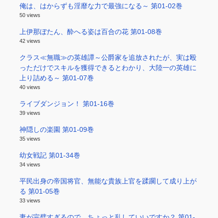
俺は、はからずも淫靡な力で最強になる～ 第01-02巻
50 views
上伊那ぼたん、酔へる姿は百合の花 第01-08巻
42 views
クラス≪無職≫の英雄譚～公爵家を追放されたが、実は殴
っただけでスキルを獲得できるとわかり、大陸一の英雄に
上り詰める～ 第01-07巻
40 views
ライブダンジョン！ 第01-16巻
39 views
神隠しの楽園 第01-09巻
35 views
幼女戦記 第01-34巻
34 views
平民出身の帝国将官、無能な貴族上官を蹂躙して成り上が
る 第01-05巻
33 views
妻が完璧すぎるので、ちょっと乱していいですか？ 第01-