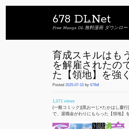
678 DL.Net
Free Manga DL 無料漫画 ダウンロー
育成スキルはも
を解雇されたの
た【領地】を強くし
Posted
2025-07-10
by
678dl
1,071 views
(一般コミック)[黒おーじ×たかはし慶
で、退職金がわりにもらった【領地】