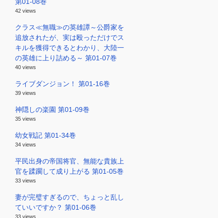
第01-08巻
42 views
クラス≪無職≫の英雄譚～公爵家を
追放されたが、実は殴っただけでス
キルを獲得できるとわかり、大陸一
の英雄に上り詰める～ 第01-07巻
40 views
ライブダンジョン！ 第01-16巻
39 views
神隠しの楽園 第01-09巻
35 views
幼女戦記 第01-34巻
34 views
平民出身の帝国将官、無能な貴族上
官を蹂躙して成り上がる 第01-05巻
33 views
妻が完璧すぎるので、ちょっと乱し
ていいですか？ 第01-06巻
33 views