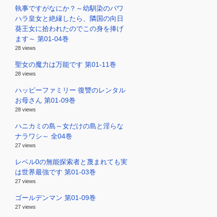
執事ですがなにか？～幼馴染のパワ
ハラ皇女と絶縁したら、隣国の向日
葵王女に拾われたのでこの身を捧げ
ます～ 第01-04巻
28 views
聖女の魔力は万能です 第01-11巻
28 views
ハッピーファミリー 復讐のレンタル
お母さん 第01-09巻
28 views
ハニカミの島～女だけの島と淫らな
ナラワシ～ 全04巻
27 views
レベル0の無能探索者と蔑まれても実
は世界最強です 第01-03巻
27 views
ゴールデンマン 第01-09巻
27 views