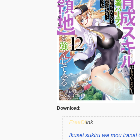
Download:
FreeDl
ink
Ikusei sukiru wa mou iranai