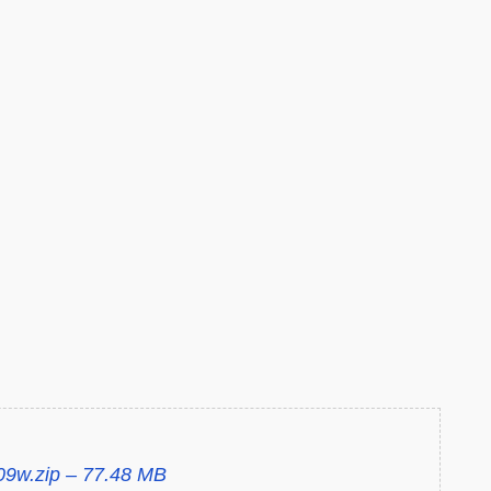
 09w.zip – 77.48 MB