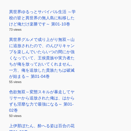
異世界ゆるっとサバイバル生活 ～学
校の皆と異世界の無人島に転移した
けど俺だけ楽勝です～ 第01-10巻
73 views
異世界グルメで成り上がり無双～山
に追放されたので、のんびりキャン
プを楽しんでいたらいつの間にか強
くなっていて、王侯貴族や実力者た
ちが俺を放っておいてくれません。
一方、俺を追放した貴族たちは破滅
が始まる～ 第01-04巻
55 views
色欲無双～変態スキルが暴走してヤ
リサーから追放された俺は、はから
ずも淫靡な力で最強になる～ 第01-
02巻
50 views
上伊那ぼたん、酔へる姿は百合の花