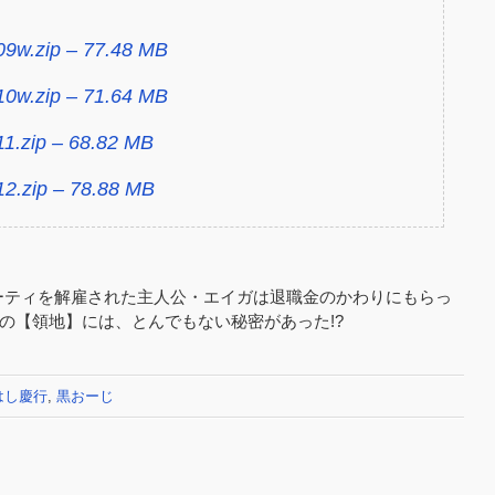
 09w.zip – 77.48 MB
 10w.zip – 71.64 MB
 11.zip – 68.82 MB
 12.zip – 78.88 MB
ーティを解雇された主人公・エイガは退職金のかわりにもらっ
その【領地】には、とんでもない秘密があった!?
はし慶行
,
黒おーじ