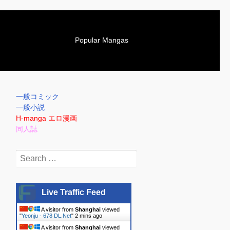
S
Popular Mangas
k
i
p
t
o
一般コミック
c
一般小説
o
H-manga エロ漫画
n
同人誌
t
e
Search
n
for:
t
Live Traffic Feed
A visitor from
Shanghai
viewed
"
Yeonju - 678 DL.Net
"
2 mins ago
A visitor from
Shanghai
viewed