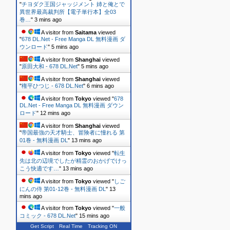
"
チヨダク王国ジャッジメント 姉と俺とで
異世界最高裁判所【電子単行本】全03
巻…
"
3 mins ago
A visitor from
Saitama
viewed
"
678 DL.Net - Free Manga DL 無料漫画 ダ
ウンロード
"
5 mins ago
A visitor from
Shanghai
viewed
"
原田大和 - 678 DL.Net
"
5 mins ago
A visitor from
Shanghai
viewed
"
権平ひつじ - 678 DL.Net
"
6 mins ago
A visitor from
Tokyo
viewed "
678
DL.Net - Free Manga DL 無料漫画 ダウン
ロード
"
12 mins ago
A visitor from
Shanghai
viewed
"
帝国最強の天才騎士、冒険者に憧れる 第
01巻 - 無料漫画 DL
"
13 mins ago
A visitor from
Tokyo
viewed "
転生
先は北の辺境でしたが精霊のおかげでけっ
こう快適です…
"
13 mins ago
A visitor from
Tokyo
viewed "
しご
にんの侍 第01-12巻 - 無料漫画 DL
"
13
mins ago
A visitor from
Tokyo
viewed "
一般
コミック - 678 DL.Net
"
15 mins ago
Get Script
Real Time
Tracking ON