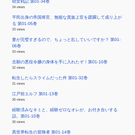
幼女戦記 第01-34巻
34 views
平民出身の帝国将官、無能な貴族上官を蹂躙して成り上が
る 第01-05巻
33 views
妻が完璧すぎるので、ちょっと乱していいですか？ 第01-
06巻
33 views
念願の悪役令嬢の身体を手に入れたぞ！第01-10巻
32 views
転生したらスライムだった件 第01-32巻
31 views
江戸前エルフ 第01-13巻
30 views
経験済みなキミと、経験ゼロなオレが、お付き合いする
話。第01-10巻
30 views
異世界転生の冒険者 第01-14巻