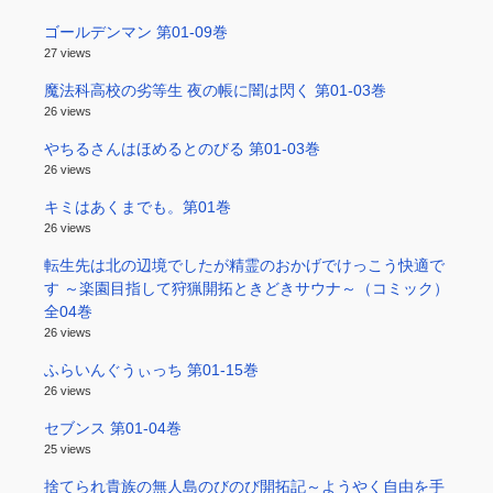
ゴールデンマン 第01-09巻
27 views
魔法科高校の劣等生 夜の帳に闇は閃く 第01-03巻
26 views
やちるさんはほめるとのびる 第01-03巻
26 views
キミはあくまでも。第01巻
26 views
転生先は北の辺境でしたが精霊のおかげでけっこう快適で
す ～楽園目指して狩猟開拓ときどきサウナ～（コミック）
全04巻
26 views
ふらいんぐうぃっち 第01-15巻
26 views
セブンス 第01-04巻
25 views
捨てられ貴族の無人島のびのび開拓記～ようやく自由を手