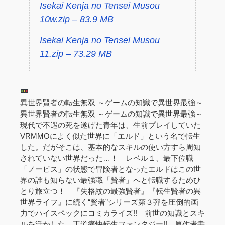
Isekai Kenja no Tensei Musou
10w.zip – 83.9 MB
Isekai Kenja no Tensei Musou
11.zip – 73.29 MB
異世界賢者の転生無双 ～ゲームの知識で異世界最強～
異世界賢者の転生無双 ～ゲームの知識で異世界最強～
現代で不遇の死を遂げた青年は、生前プレイしていた
VRMMOによく似た世界に「エルド」という名で転生
した。だがそこは、基本的なスキルの使い方すら周知
されていない世界だった…！ レベル１、最下位職
「ノービス」の状態で冒険者となったエルドはこの世
界の誰も知らない最強職「賢者」へと転職するためひ
とり旅立つ！ 『失格紋の最強賢者』『転生賢者の異
世界ライフ』に続く“賢者”シリーズ第３弾を圧倒的画
力でハイスペックにコミカライズ!! 前世の知識とスキ
ルを活かした、王道痛快転生ファンタジー!! 原作者書