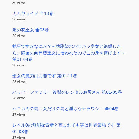
30 views
カムヤライド 全13巻
30 views
魁の花巫女 全08巻
29 views
執事ですがなにか？～幼馴染のパワハラ皇女と絶縁した
ら、隣国の向日葵王女に拾われたのでこの身を捧げます～
第01-04巻
28 views
聖女の魔力は万能です 第01-11巻
28 views
ハッピーファミリー 復讐のレンタルお母さん 第01-09巻
28 views
ハニカミの島～女だけの島と淫らなナラワシ～ 全04巻
27 views
レベル0の無能探索者と蔑まれても実は世界最強です 第
01-03巻
27 views