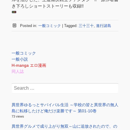
き下ろしショートストーリーも収録!!
Posted in:
一般コミック
|
Tagged:
三十三十
,
進行諸島
一般コミック
一般小説
H-manga エロ漫画
同人誌
Search
for:
異世界ゆるっとサバイバル生活 ～学校の皆と異世界の無人
島に転移したけど俺だけ楽勝です～ 第01-10巻
73 views
異世界グルメで成り上がり無双～山に追放されたので、の