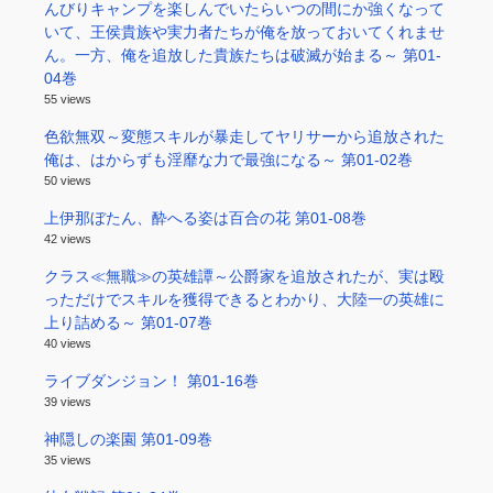
んびりキャンプを楽しんでいたらいつの間にか強くなって
いて、王侯貴族や実力者たちが俺を放っておいてくれませ
ん。一方、俺を追放した貴族たちは破滅が始まる～ 第01-
04巻
55 views
色欲無双～変態スキルが暴走してヤリサーから追放された
俺は、はからずも淫靡な力で最強になる～ 第01-02巻
50 views
上伊那ぼたん、酔へる姿は百合の花 第01-08巻
42 views
クラス≪無職≫の英雄譚～公爵家を追放されたが、実は殴
っただけでスキルを獲得できるとわかり、大陸一の英雄に
上り詰める～ 第01-07巻
40 views
ライブダンジョン！ 第01-16巻
39 views
神隠しの楽園 第01-09巻
35 views