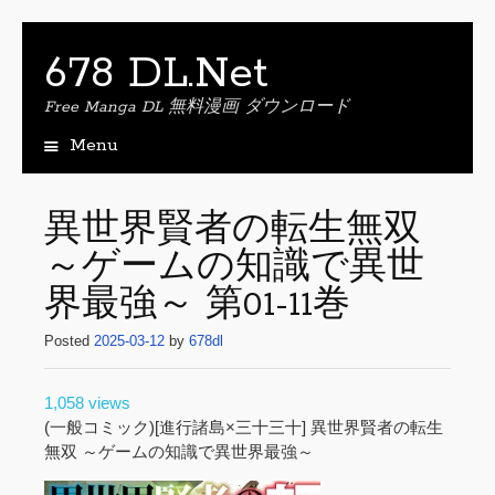
678 DL.Net
Free Manga DL 無料漫画 ダウンロード
Menu
S
k
i
異世界賢者の転生無双
p
～ゲームの知識で異世
t
o
界最強～ 第01-11巻
c
o
Posted
2025-03-12
by
678dl
n
t
e
1,058 views
n
(一般コミック)[進行諸島×三十三十] 異世界賢者の転生
t
無双 ～ゲームの知識で異世界最強～