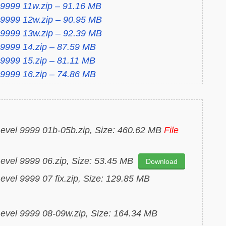
 9999 11w.zip – 91.16 MB
 9999 12w.zip – 90.95 MB
 9999 13w.zip – 92.39 MB
9999 14.zip – 87.59 MB
9999 15.zip – 81.11 MB
9999 16.zip – 74.86 MB
Level 9999 01b-05b.zip, Size: 460.62 MB
File
evel 9999 06.zip, Size: 53.45 MB
Download
evel 9999 07 fix.zip, Size: 129.85 MB
Level 9999 08-09w.zip, Size: 164.34 MB