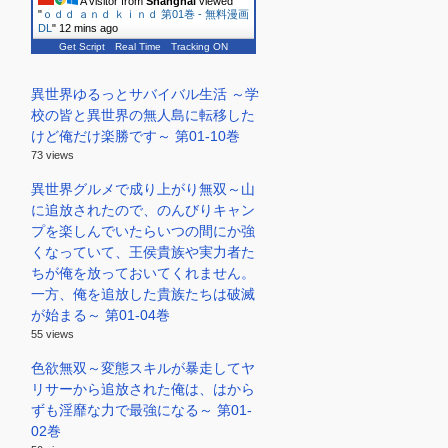
A visitor from
Shanghai
viewed
"
ｏｄｄ ａｎｄ ｋｉｎｄ 第01巻 - 無料漫画
DL
"
12 mins ago
Get Script
Real Time
Tracking ON
異世界ゆるっとサバイバル生活 ～学
校の皆と異世界の無人島に転移した
けど俺だけ楽勝です～ 第01-10巻
73 views
異世界グルメで成り上がり無双～山
に追放されたので、のんびりキャン
プを楽しんでいたらいつの間にか強
くなっていて、王侯貴族や実力者た
ちが俺を放っておいてくれません。
一方、俺を追放した貴族たちは破滅
が始まる～ 第01-04巻
55 views
色欲無双～変態スキルが暴走してヤ
リサーから追放された俺は、はから
ずも淫靡な力で最強になる～ 第01-
02巻