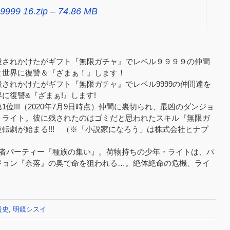
9999 16.zip – 74.86 MB
殺されかけたがギフト『無限ガチャ』でレベル９９９９の仲間
と世界に復讐＆『ざまぁ！』します！
されかけたがギフト『無限ガチャ』でレベル9999の仲間達を
に復讐&『ざまぁ!』します!
位!!!（2020年7月9日時点）仲間に裏切られ、最凶のダンジョ
・ライト。彼に残されたのはゴミだと思われたスキル『無限ガ
転劇が始まる!!! （※「小説家になろう」は株式会社ヒナプ
険者パーティー『種族の集い』。荷物持ちの少年・ライトは、パ
ジョン『奈落』の奥で命を狙われる…。絶体絶命の危機、ライ
貴史
,
明鏡シスイ