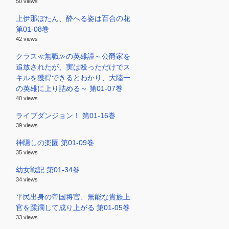
50 views
上伊那ぼたん、酔へる姿は百合の花
第01-08巻
42 views
クラス≪無職≫の英雄譚～公爵家を
追放されたが、実は殴っただけでス
キルを獲得できるとわかり、大陸一
の英雄に上り詰める～ 第01-07巻
40 views
ライブダンジョン！ 第01-16巻
39 views
神隠しの楽園 第01-09巻
35 views
幼女戦記 第01-34巻
34 views
平民出身の帝国将官、無能な貴族上
官を蹂躙して成り上がる 第01-05巻
33 views