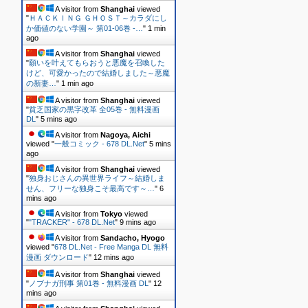
A visitor from
Shanghai
viewed
"
ＨＡＣＫＩＮＧ ＧＨＯＳＴ～カラダにし
か価値のない学園～ 第01-06巻 -…
"
1 min
ago
A visitor from
Shanghai
viewed
"
願いを叶えてもらおうと悪魔を召喚した
けど、可愛かったので結婚しました～悪魔
の新妻…
"
1 min ago
A visitor from
Shanghai
viewed
"
貧乏国家の黒字改革 全05巻 - 無料漫画
DL
"
5 mins ago
A visitor from
Nagoya, Aichi
viewed "
一般コミック - 678 DL.Net
"
5 mins
ago
A visitor from
Shanghai
viewed
"
独身おじさんの異世界ライフ～結婚しま
せん、フリーな独身こそ最高です～…
"
6
mins ago
A visitor from
Tokyo
viewed
"
"TRACKER" - 678 DL.Net
"
9 mins ago
A visitor from
Sandacho, Hyogo
viewed "
678 DL.Net - Free Manga DL 無料
漫画 ダウンロード
"
12 mins ago
A visitor from
Shanghai
viewed
"
ノブナガ刑事 第01巻 - 無料漫画 DL
"
12
mins ago