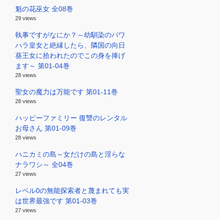
魁の花巫女 全08巻
29 views
執事ですがなにか？～幼馴染のパワ
ハラ皇女と絶縁したら、隣国の向日
葵王女に拾われたのでこの身を捧げ
ます～ 第01-04巻
28 views
聖女の魔力は万能です 第01-11巻
28 views
ハッピーファミリー 復讐のレンタル
お母さん 第01-09巻
28 views
ハニカミの島～女だけの島と淫らな
ナラワシ～ 全04巻
27 views
レベル0の無能探索者と蔑まれても実
は世界最強です 第01-03巻
27 views