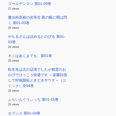
ゴールデンマン 第01-09巻
27 views
魔法科高校の劣等生 夜の帳に闇は閃
く 第01-03巻
26 views
やちるさんはほめるとのびる 第01-
03巻
26 views
キミはあくまでも。第01巻
26 views
転生先は北の辺境でしたが精霊のお
かげでけっこう快適です ～楽園目指
して狩猟開拓ときどきサウナ～（コ
ミック）全04巻
26 views
ふらいんぐうぃっち 第01-15巻
26 views
セブンス 第01-04巻