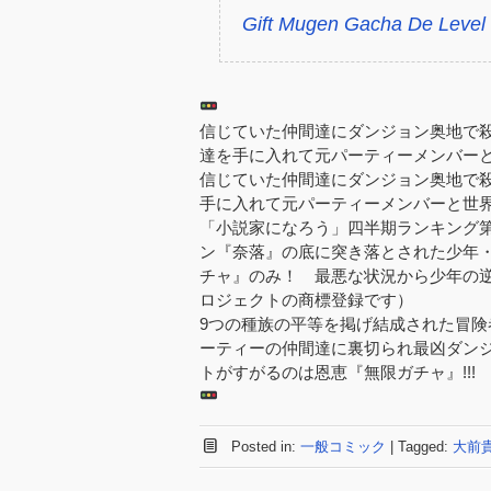
Gift Mugen Gacha De Level 
信じていた仲間達にダンジョン奥地で
達を手に入れて元パーティーメンバー
信じていた仲間達にダンジョン奥地で殺
手に入れて元パーティーメンバーと世界
「小説家になろう」四半期ランキング第1
ン『奈落』の底に突き落とされた少年
チャ』のみ！ 最悪な状況から少年の逆
ロジェクトの商標登録です）
9つの種族の平等を掲げ結成された冒
ーティーの仲間達に裏切られ最凶ダン
トがすがるのは恩恵『無限ガチャ』!!!
Posted in:
一般コミック
|
Tagged:
大前