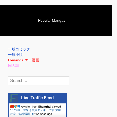
S
Popular Mangas
k
i
p
t
o
一般コミック
c
一般小説
o
H-manga エロ漫画
n
同人誌
t
e
Search
n
for:
t
Live Traffic Feed
A visitor from
Shanghai
viewed
"
このJK、中身は童貞ヤンキーです 第01-
02巻 - 無料漫画 DL
"
55 secs ago