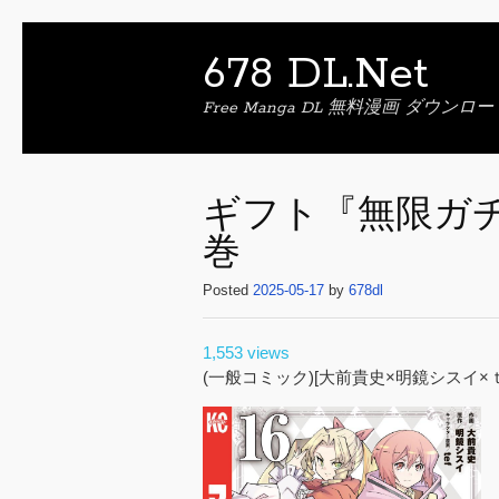
678 DL.Net
Free Manga DL 無料漫画 ダウンロー
ギフト『無限ガチャ』
巻
Posted
2025-05-17
by
678dl
1,553 views
(一般コミック)[大前貴史×明鏡シスイ×