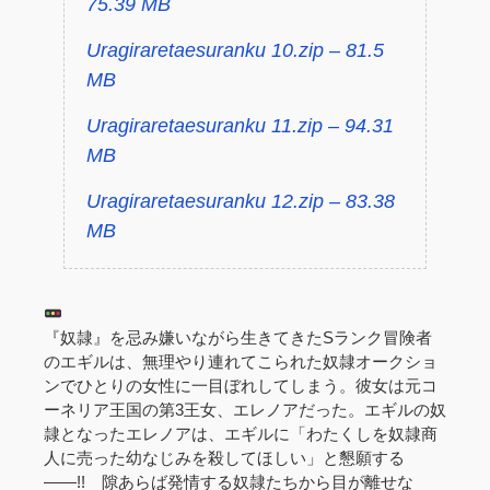
75.39 MB
Uragiraretaesuranku 10.zip – 81.5
MB
Uragiraretaesuranku 11.zip – 94.31
MB
Uragiraretaesuranku 12.zip – 83.38
MB
『奴隷』を忌み嫌いながら生きてきたSランク冒険者
のエギルは、無理やり連れてこられた奴隷オークショ
ンでひとりの女性に一目ぼれしてしまう。彼女は元コ
ーネリア王国の第3王女、エレノアだった。エギルの奴
隷となったエレノアは、エギルに「わたくしを奴隷商
人に売った幼なじみを殺してほしい」と懇願する
――!! 隙あらば発情する奴隷たちから目が離せな