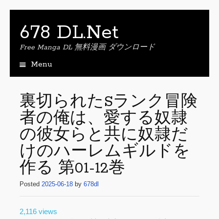
678 DL.Net
Free Manga DL 無料漫画 ダウンロード
Menu
S
k
i
裏切られたSランク冒険
p
者の俺は、愛する奴隷
t
o
の彼女らと共に奴隷だ
c
o
けのハーレムギルドを
n
作る 第01-12巻
t
e
Posted
2025-06-18
by
678dl
n
t
2,116 views