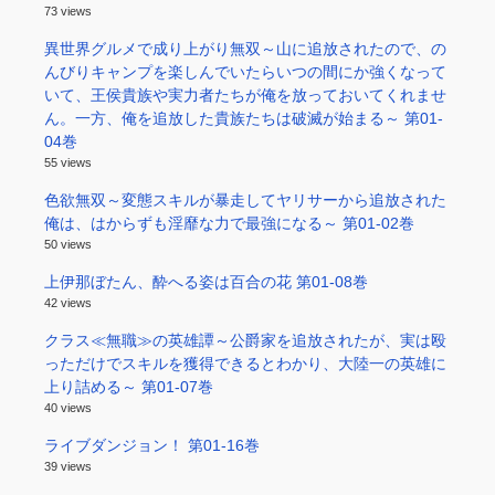
73 views
異世界グルメで成り上がり無双～山に追放されたので、の
んびりキャンプを楽しんでいたらいつの間にか強くなって
いて、王侯貴族や実力者たちが俺を放っておいてくれませ
ん。一方、俺を追放した貴族たちは破滅が始まる～ 第01-
04巻
55 views
色欲無双～変態スキルが暴走してヤリサーから追放された
俺は、はからずも淫靡な力で最強になる～ 第01-02巻
50 views
上伊那ぼたん、酔へる姿は百合の花 第01-08巻
42 views
クラス≪無職≫の英雄譚～公爵家を追放されたが、実は殴
っただけでスキルを獲得できるとわかり、大陸一の英雄に
上り詰める～ 第01-07巻
40 views
ライブダンジョン！ 第01-16巻
39 views