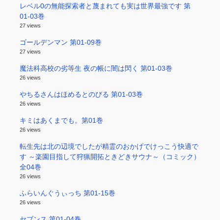
レベル0の無能探索者と蔑まれても実は世界最強です 第
01-03巻
27 views
ゴールデンマン 第01-09巻
27 views
魔法科高校の劣等生 夜の帳に闇は閃く 第01-03巻
26 views
やちるさんはほめるとのびる 第01-03巻
26 views
キミはあくまでも。第01巻
26 views
転生先は北の辺境でしたが精霊のおかげでけっこう快適で
す ～楽園目指して狩猟開拓ときどきサウナ～（コミック）
全04巻
26 views
ふらいんぐうぃっち 第01-15巻
26 views
セブンス 第01-04巻