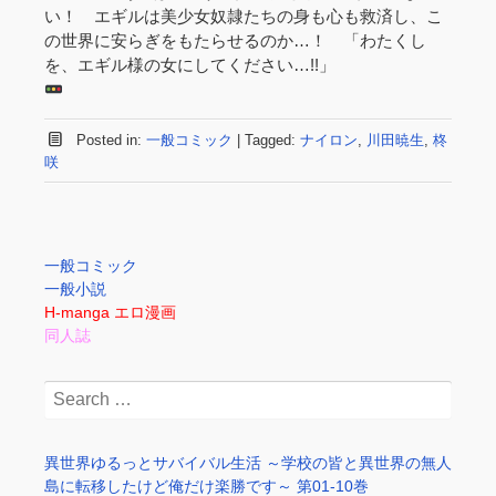
い！ エギルは美少女奴隷たちの身も心も救済し、こ
の世界に安らぎをもたらせるのか…！ 「わたくし
を、エギル様の女にしてください…!!」
Posted in:
一般コミック
|
Tagged:
ナイロン
,
川田暁生
,
柊
咲
一般コミック
一般小説
H-manga エロ漫画
同人誌
Search
for:
異世界ゆるっとサバイバル生活 ～学校の皆と異世界の無人
島に転移したけど俺だけ楽勝です～ 第01-10巻