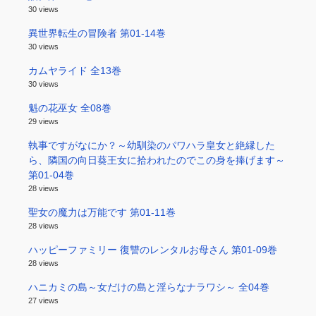
30 views
異世界転生の冒険者 第01-14巻
30 views
カムヤライド 全13巻
30 views
魁の花巫女 全08巻
29 views
執事ですがなにか？～幼馴染のパワハラ皇女と絶縁した
ら、隣国の向日葵王女に拾われたのでこの身を捧げます～
第01-04巻
28 views
聖女の魔力は万能です 第01-11巻
28 views
ハッピーファミリー 復讐のレンタルお母さん 第01-09巻
28 views
ハニカミの島～女だけの島と淫らなナラワシ～ 全04巻
27 views