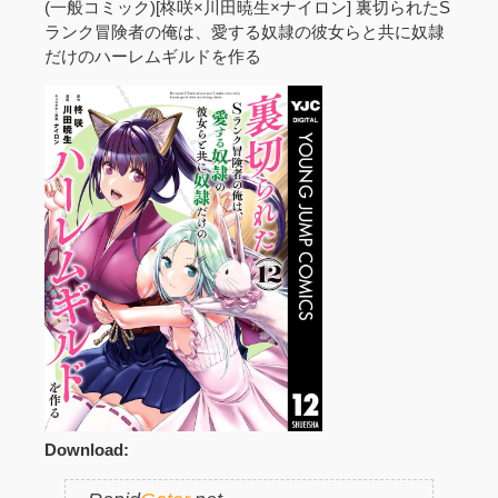
(一般コミック)[柊咲×川田暁生×ナイロン] 裏切られたS
ランク冒険者の俺は、愛する奴隷の彼女らと共に奴隷
だけのハーレムギルドを作る
Download: