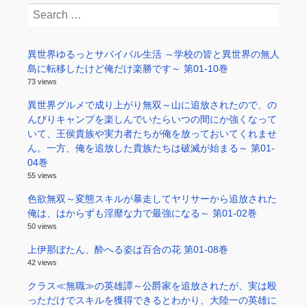
Search
for:
異世界ゆるっとサバイバル生活 ～学校の皆と異世界の無人
島に転移したけど俺だけ楽勝です～ 第01-10巻
73 views
異世界グルメで成り上がり無双～山に追放されたので、の
んびりキャンプを楽しんでいたらいつの間にか強くなって
いて、王侯貴族や実力者たちが俺を放っておいてくれませ
ん。一方、俺を追放した貴族たちは破滅が始まる～ 第01-
04巻
55 views
色欲無双～変態スキルが暴走してヤリサーから追放された
俺は、はからずも淫靡な力で最強になる～ 第01-02巻
50 views
上伊那ぼたん、酔へる姿は百合の花 第01-08巻
42 views
クラス≪無職≫の英雄譚～公爵家を追放されたが、実は殴
っただけでスキルを獲得できるとわかり、大陸一の英雄に