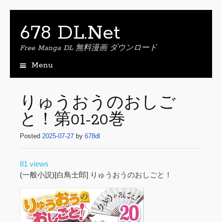
678 DL.Net
Free Manga DL 無料漫画 ダウンロード
Menu
S
k
i
りゅうおうのおしご
p
と！第01-20巻
t
o
Posted
2025-07-27
by
678dl
c
o
n
81 views
t
(一般小説)[白鳥士郎] りゅうおうのおしごと！
e
n
t