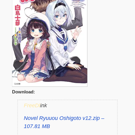
Download:
FreeDl
ink
Novel Ryuuou Oshigoto v12.zip –
107.81 MB