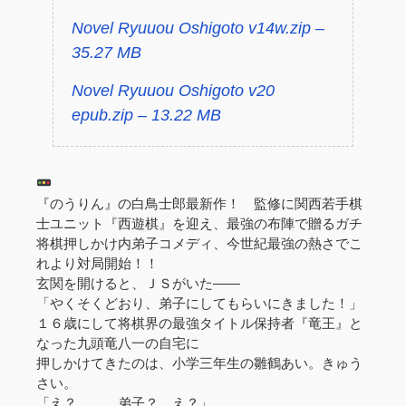
Novel Ryuuou Oshigoto v14w.zip –
35.27 MB
Novel Ryuuou Oshigoto v20
epub.zip – 13.22 MB
『のうりん』の白鳥士郎最新作！ 監修に関西若手棋
士ユニット『西遊棋』を迎え、最強の布陣で贈るガチ
将棋押しかけ内弟子コメディ、今世紀最強の熱さでこ
れより対局開始！！
玄関を開けると、ＪＳがいた――
「やくそくどおり、弟子にしてもらいにきました！」
１６歳にして将棋界の最強タイトル保持者『竜王』と
なった九頭竜八一の自宅に
押しかけてきたのは、小学三年生の雛鶴あい。きゅう
さい。
「え？ ……弟子？ え？」