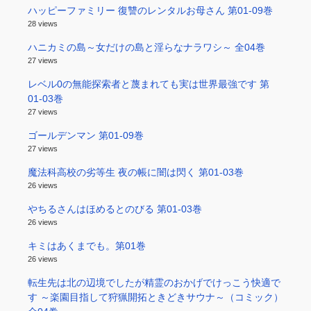
ハッピーファミリー 復讐のレンタルお母さん 第01-09巻
28 views
ハニカミの島～女だけの島と淫らなナラワシ～ 全04巻
27 views
レベル0の無能探索者と蔑まれても実は世界最強です 第
01-03巻
27 views
ゴールデンマン 第01-09巻
27 views
魔法科高校の劣等生 夜の帳に闇は閃く 第01-03巻
26 views
やちるさんはほめるとのびる 第01-03巻
26 views
キミはあくまでも。第01巻
26 views
転生先は北の辺境でしたが精霊のおかげでけっこう快適で
す ～楽園目指して狩猟開拓ときどきサウナ～（コミック）