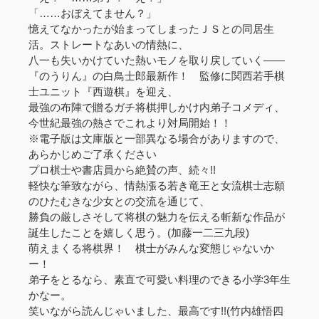
「……おぼえてません？」
憶えてなかったが始まってしまったＪＳとの同居生
活。ストレートなあいの情熱に、
八一も失いかけていた熱いモノを取り戻していく――
『のうりん』の白鳥士郎最新作！ 監修に関西若手棋
士ユニット『西遊棋』を迎え、
最強の布陣で贈るガチ将棋押しかけ内弟子コメディ、
今世紀最強の熱さでこれより対局開始！！
※電子版は文庫版と一部異なる場合がありますので、
あらかじめご了承ください
プロ棋士や書店員から絶賛の声、続々!!
軽快な筆致ながら、情熱漲る若き竜王と女流棋士志願
のひたむきな少女との交流を通じて、
勝負の厳しさそして将棋の魅力を伝える斬新な作品が
誕生したことを嬉しく思う。(加藤一二三九段)
萌えまくる将棋界！ 棋士がみんな変態じゃないか
ー！
弟子をとるなら、素直で可愛い料理のできる小学3年生
かなー。
笑いながら読んじゃいました、最高です!!(竹内雄悟四