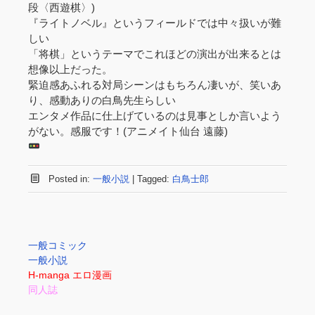
段〈西遊棋〉)
『ライトノベル』というフィールドでは中々扱いが難
しい
「将棋」というテーマでこれほどの演出が出来るとは
想像以上だった。
緊迫感あふれる対局シーンはもちろん凄いが、笑いあ
り、感動ありの白鳥先生らしい
エンタメ作品に仕上げているのは見事としか言いよう
がない。感服です！(アニメイト仙台 遠藤)
Posted in:
一般小説
|
Tagged:
白鳥士郎
一般コミック
一般小説
H-manga エロ漫画
同人誌