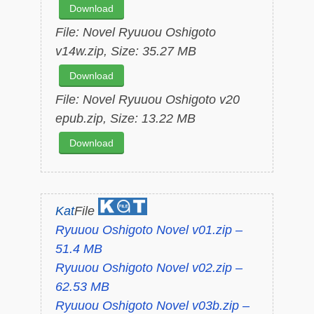
Download
File: Novel Ryuuou Oshigoto
v14w.zip, Size: 35.27 MB
Download
File: Novel Ryuuou Oshigoto v20
epub.zip, Size: 13.22 MB
Download
Kat
File
Ryuuou Oshigoto Novel v01.zip –
51.4 MB
Ryuuou Oshigoto Novel v02.zip –
62.53 MB
Ryuuou Oshigoto Novel v03b.zip –