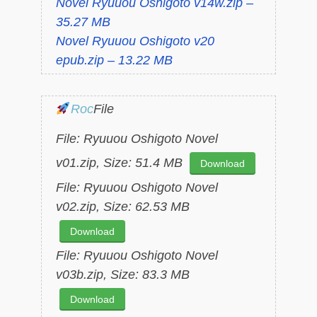
Novel Ryuuou Oshigoto v14w.zip –
35.27 MB
Novel Ryuuou Oshigoto v20
epub.zip – 13.22 MB
Roc
File
File: Ryuuou Oshigoto Novel
v01.zip, Size: 51.4 MB
Download
File: Ryuuou Oshigoto Novel
v02.zip, Size: 62.53 MB
Download
File: Ryuuou Oshigoto Novel
v03b.zip, Size: 83.3 MB
Download