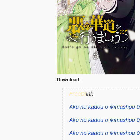
Download:
FreeDl
ink
Aku no kadou o ikimashou 0
Aku no kadou o ikimashou 0
Aku no kadou o ikimashou 0