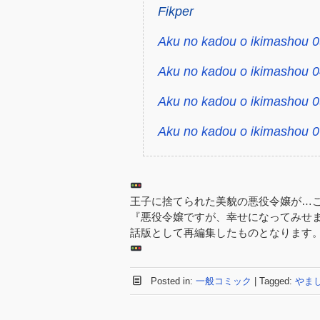
Fikper
Aku no kadou o ikimashou 0
Aku no kadou o ikimashou 0
Aku no kadou o ikimashou 0
Aku no kadou o ikimashou 0
王子に捨てられた美貌の悪役令嬢が…こ
『悪役令嬢ですが、幸せになってみせ
話版として再編集したものとなります
Posted in:
一般コミック
|
Tagged:
やま