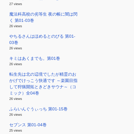
27 views
魔法科高校の劣等生 夜の帳に闇は閃
く 第01-03巻
26 views
やちるさんはほめるとのびる 第01-
03巻
26 views
キミはあくまでも。第01巻
26 views
転生先は北の辺境でしたが精霊のお
かげでけっこう快適です ～楽園目指
して狩猟開拓ときどきサウナ～（コ
ミック）全04巻
26 views
ふらいんぐうぃっち 第01-15巻
26 views
セブンス 第01-04巻
25 views