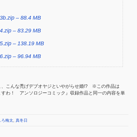
3b.zip – 88.4 MB
4.zip – 83.29 MB
5.zip – 138.19 MB
6.zip – 96.94 MB
、こんな禿げデブオヤジといやがらせ婚!? ※この作品は
ますわ！ アンソロジーコミック』収録作品と同一の内容を単
。
しろ梅太
,
真冬日