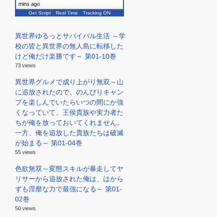
mins ago
Get Script
Real Time
Tracking ON
異世界ゆるっとサバイバル生活 ～学
校の皆と異世界の無人島に転移した
けど俺だけ楽勝です～ 第01-10巻
73 views
異世界グルメで成り上がり無双～山
に追放されたので、のんびりキャン
プを楽しんでいたらいつの間にか強
くなっていて、王侯貴族や実力者た
ちが俺を放っておいてくれません。
一方、俺を追放した貴族たちは破滅
が始まる～ 第01-04巻
55 views
色欲無双～変態スキルが暴走してヤ
リサーから追放された俺は、はから
ずも淫靡な力で最強になる～ 第01-
02巻
50 views