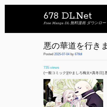
678 DL.Net
Free Manga DL 無料漫画 ダウンロー
悪の華道を行きまし
Posted
2025-07-04
by
678dl
735 views
(一般コミック)[やましろ梅太×真冬日]