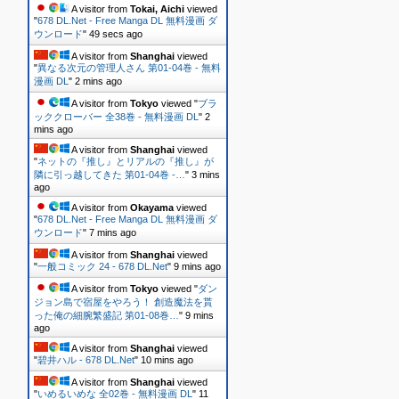
A visitor from
Tokai, Aichi
viewed
"
678 DL.Net - Free Manga DL 無料漫画 ダ
ウンロード
"
50 secs ago
A visitor from
Shanghai
viewed
"
異なる次元の管理人さん 第01-04巻 - 無料
漫画 DL
"
2 mins ago
A visitor from
Tokyo
viewed "
ブラ
ッククローバー 全38巻 - 無料漫画 DL
"
2
mins ago
A visitor from
Shanghai
viewed
"
ネットの『推し』とリアルの『推し』が
隣に引っ越してきた 第01-04巻 -…
"
3 mins
ago
A visitor from
Okayama
viewed
"
678 DL.Net - Free Manga DL 無料漫画 ダ
ウンロード
"
7 mins ago
A visitor from
Shanghai
viewed
"
一般コミック 24 - 678 DL.Net
"
9 mins ago
A visitor from
Tokyo
viewed "
ダン
ジョン島で宿屋をやろう！ 創造魔法を貰
った俺の細腕繁盛記 第01-08巻…
"
9 mins
ago
A visitor from
Shanghai
viewed
"
碧井ハル - 678 DL.Net
"
10 mins ago
A visitor from
Shanghai
viewed
"
いめるいめな 全02巻 - 無料漫画 DL
"
11