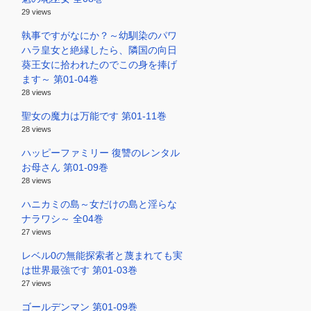
29 views
執事ですがなにか？～幼馴染のパワ
ハラ皇女と絶縁したら、隣国の向日
葵王女に拾われたのでこの身を捧げ
ます～ 第01-04巻
28 views
聖女の魔力は万能です 第01-11巻
28 views
ハッピーファミリー 復讐のレンタル
お母さん 第01-09巻
28 views
ハニカミの島～女だけの島と淫らな
ナラワシ～ 全04巻
27 views
レベル0の無能探索者と蔑まれても実
は世界最強です 第01-03巻
27 views
ゴールデンマン 第01-09巻