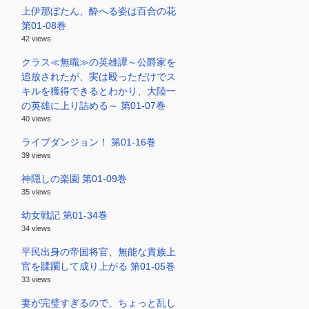
上伊那ぼたん、酔へる姿は百合の花
第01-08巻
42 views
クラス≪無職≫の英雄譚～公爵家を
追放されたが、実は殴っただけでス
キルを獲得できるとわかり、大陸一
の英雄に上り詰める～ 第01-07巻
40 views
ライブダンジョン！ 第01-16巻
39 views
神隠しの楽園 第01-09巻
35 views
幼女戦記 第01-34巻
34 views
平民出身の帝国将官、無能な貴族上
官を蹂躙して成り上がる 第01-05巻
33 views
妻が完璧すぎるので、ちょっと乱し