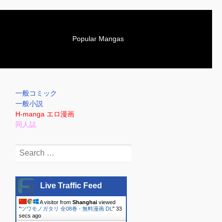
S
Popular Mangas
k
i
p
t
o
一般コミック
c
一般小説
o
H-manga エロ漫画
n
同人誌
t
e
Search
n
for:
t
Live Traffic Feed
A visitor from
Shanghai
viewed
"
ツワモノガタリ 全08巻 - 無料漫画 DL
"
34
secs ago