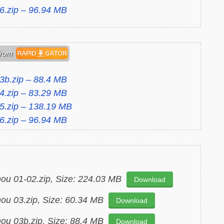
6.zip – 96.94 MB
3b.zip – 88.4 MB
4.zip – 83.29 MB
5.zip – 138.19 MB
6.zip – 96.94 MB
hou 01-02.zip, Size: 224.03 MB
Download
hou 03.zip, Size: 60.34 MB
Download
hou 03b.zip, Size: 88.4 MB
Download