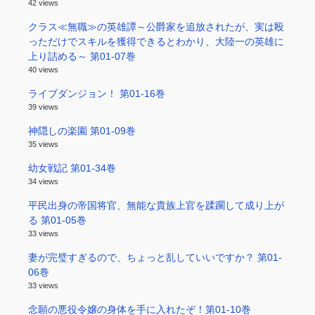
42 views
クラス≪無職≫の英雄譚～公爵家を追放されたが、実は殴
っただけでスキルを獲得できるとわかり、大陸一の英雄に
上り詰める～ 第01-07巻
40 views
ライブダンジョン！ 第01-16巻
39 views
神隠しの楽園 第01-09巻
35 views
幼女戦記 第01-34巻
34 views
平民出身の帝国将官、無能な貴族上官を蹂躙して成り上が
る 第01-05巻
33 views
妻が完璧すぎるので、ちょっと乱していいですか？ 第01-
06巻
33 views
念願の悪役令嬢の身体を手に入れたぞ！第01-10巻