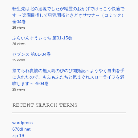
転生先は北の辺境でしたが精霊のおかげでけっこう快適で
す ～楽園目指して狩猟開拓ときどきサウナ～（コミック）
全04巻
26 views
ふらいんぐうぃっち 第01-15巻
26 views
セブンス 第01-04巻
25 views
捨てられ貴族の無人島のびのび開拓記～ようやく自由を手
に入れたので、もふもふたちと気まぐれスローライフを満
喫します～ 全04巻
25 views
RECENT SEARCH TERMS
wordpress
678dl net
zip 19