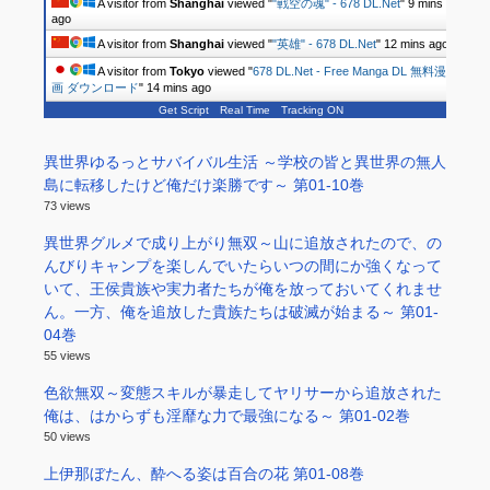
A visitor from
Shanghai
viewed "
"戦空の魂" - 678 DL.Net
"
9 mins
ago
A visitor from
Shanghai
viewed "
"英雄" - 678 DL.Net
"
12 mins ago
A visitor from
Tokyo
viewed "
678 DL.Net - Free Manga DL 無料漫
画 ダウンロード
"
14 mins ago
Get Script
Real Time
Tracking ON
異世界ゆるっとサバイバル生活 ～学校の皆と異世界の無人
島に転移したけど俺だけ楽勝です～ 第01-10巻
73 views
異世界グルメで成り上がり無双～山に追放されたので、の
んびりキャンプを楽しんでいたらいつの間にか強くなって
いて、王侯貴族や実力者たちが俺を放っておいてくれませ
ん。一方、俺を追放した貴族たちは破滅が始まる～ 第01-
04巻
55 views
色欲無双～変態スキルが暴走してヤリサーから追放された
俺は、はからずも淫靡な力で最強になる～ 第01-02巻
50 views
上伊那ぼたん、酔へる姿は百合の花 第01-08巻