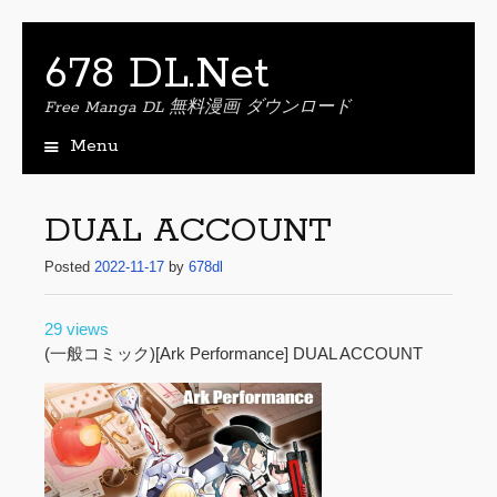
678 DL.Net
Free Manga DL 無料漫画 ダウンロード
Menu
S
k
i
DUAL ACCOUNT
p
t
Posted
2022-11-17
by
678dl
o
c
29 views
o
(一般コミック)[Ark Performance] DUAL ACCOUNT
n
t
e
n
t