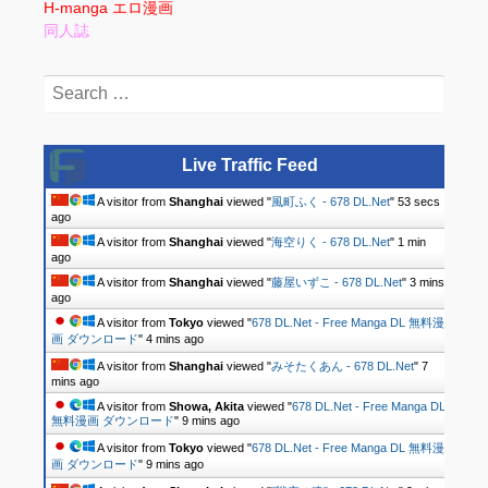
H-manga エロ漫画
同人誌
Search
for:
Live Traffic Feed
A visitor from
Shanghai
viewed "
風町ふく - 678 DL.Net
"
54 secs
ago
A visitor from
Shanghai
viewed "
海空りく - 678 DL.Net
"
1 min
ago
A visitor from
Shanghai
viewed "
藤屋いずこ - 678 DL.Net
"
3 mins
ago
A visitor from
Tokyo
viewed "
678 DL.Net - Free Manga DL 無料漫
画 ダウンロード
"
4 mins ago
A visitor from
Shanghai
viewed "
みそたくあん - 678 DL.Net
"
7
mins ago
A visitor from
Showa, Akita
viewed "
678 DL.Net - Free Manga DL
無料漫画 ダウンロード
"
9 mins ago
A visitor from
Tokyo
viewed "
678 DL.Net - Free Manga DL 無料漫
画 ダウンロード
"
9 mins ago