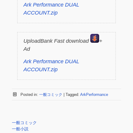
Ark Performance DUAL
ACCOUNT.zip
UploadBank Fast download
+
Ad
Ark Performance DUAL
ACCOUNT.zip
Posted in:
一般コミック
|
Tagged:
ArkPerformance
一般コミック
一般小説