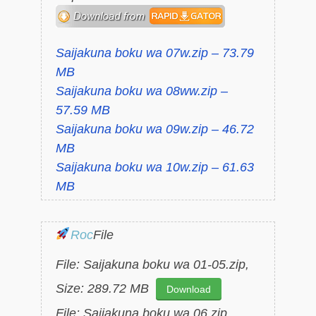
Saijakuna boku wa 07w.zip – 73.79
MB
Saijakuna boku wa 08ww.zip –
57.59 MB
Saijakuna boku wa 09w.zip – 46.72
MB
Saijakuna boku wa 10w.zip – 61.63
MB
Roc
File
File: Saijakuna boku wa 01-05.zip,
Size: 289.72 MB
Download
File: Saijakuna boku wa 06.zip,