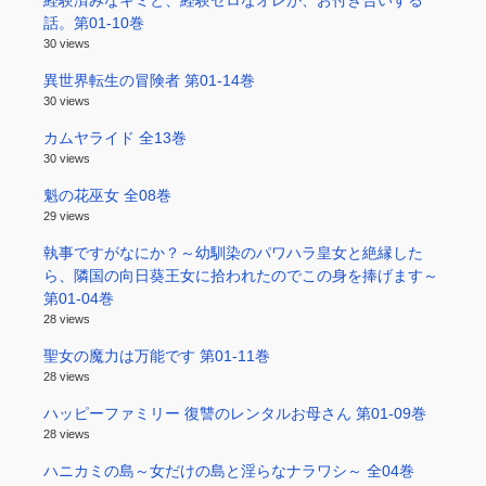
経験済みなキミと、経験ゼロなオレが、お付き合いする
話。第01-10巻
30 views
異世界転生の冒険者 第01-14巻
30 views
カムヤライド 全13巻
30 views
魁の花巫女 全08巻
29 views
執事ですがなにか？～幼馴染のパワハラ皇女と絶縁した
ら、隣国の向日葵王女に拾われたのでこの身を捧げます～
第01-04巻
28 views
聖女の魔力は万能です 第01-11巻
28 views
ハッピーファミリー 復讐のレンタルお母さん 第01-09巻
28 views
ハニカミの島～女だけの島と淫らなナラワシ～ 全04巻