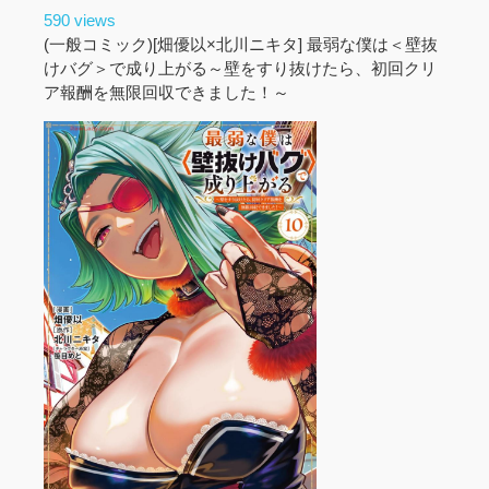
590 views
(一般コミック)[畑優以×北川ニキタ] 最弱な僕は＜壁抜
けバグ＞で成り上がる～壁をすり抜けたら、初回クリ
ア報酬を無限回収できました！～