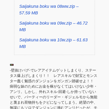
Saijakuna boku wa 08ww.zip –
57.59 MB
Saijakuna boku wa 09w.zip – 46.72
MB
Saijakuna boku wa 10w.zip – 61.63
MB
-壁抜けバグ-でレアアイテムゲットしまくり、ステー
タス爆上げしまくり！！ レアスキルで財宝とモンス
ター蠢く魅惑のダンジョンをガンガン踏破せよ！！
病弱な妹のためにお金を稼がなくてはいけない少年・
アンリ。しかし、外れスキル-回避-しか持っていない
せいで、パーティーのリーダー・ギジェルモから無能
と蔑まれ荷物持ちをクビになってしまう。絶望の中、
無謀にもソロでダンジョンに挑むアンリだったが、モ