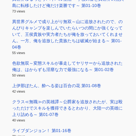
島に転移したけど俺だけ楽勝です～ 第01-10巻
73 views
異世界グルメで成り上がり無双～山に追放されたので、の
んびりキャンプを楽しんでいたらいつの間にか強くなって
いて、王侯貴族や実力者たちが俺を放っておいてくれませ
ん。一方、俺を追放した貴族たちは破滅が始まる～ 第01-
04巻
55 views
色欲無双～変態スキルが暴走してヤリサーから追放された
俺は、はからずも淫靡な力で最強になる～ 第01-02巻
50 views
上伊那ぼたん、酔へる姿は百合の花 第01-08巻
42 views
クラス≪無職≫の英雄譚～公爵家を追放されたが、実は殴
っただけでスキルを獲得できるとわかり、大陸一の英雄に
上り詰める～ 第01-07巻
40 views
ライブダンジョン！ 第01-16巻