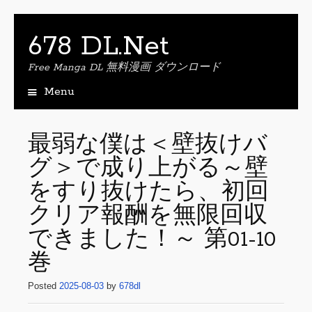
678 DL.Net
Free Manga DL 無料漫画 ダウンロード
Menu
S
k
i
最弱な僕は＜壁抜けバ
p
グ＞で成り上がる～壁
t
o
をすり抜けたら、初回
c
o
クリア報酬を無限回収
n
できました！～ 第01-10
t
e
巻
n
t
Posted
2025-08-03
by
678dl