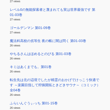
27 views
レベル0の無能探索者と蔑まれても実は世界最強です 第
01-03巻
27 views
ゴールデンマン 第01-09巻
27 views
魔法科高校の劣等生 夜の帳に闇は閃く 第01-03巻
26 views
やちるさんはほめるとのびる 第01-03巻
26 views
キミはあくまでも。第01巻
26 views
転生先は北の辺境でしたが精霊のおかげでけっこう快適で
す ～楽園目指して狩猟開拓ときどきサウナ～（コミック）
全04巻
26 views
ふらいんぐうぃっち 第01-15巻
26 views