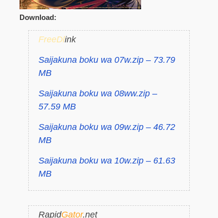
Download:
FreeDl
ink
Saijakuna boku wa 07w.zip – 73.79
MB
Saijakuna boku wa 08ww.zip –
57.59 MB
Saijakuna boku wa 09w.zip – 46.72
MB
Saijakuna boku wa 10w.zip – 61.63
MB
Rapid
Gator
.net