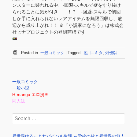
ンスターに襲われる中、-回避-スキルで壁をすり抜け
られることに気が付き――！？ -回避-スキルで初回
しか手に入れられないレアアイテムを無限回収し、底
辺から成り上がれ！！ ※「小説家になろう」は株式会
社ヒナプロジェクトの登録商標です
Posted in:
一般コミック
|
Tagged:
北川ニキタ
,
畑優以
一般コミック
一般小説
H-manga エロ漫画
同人誌
Search
for:
異世界ゆるっとサバイバル生活 ～学校の皆と異世界の無人