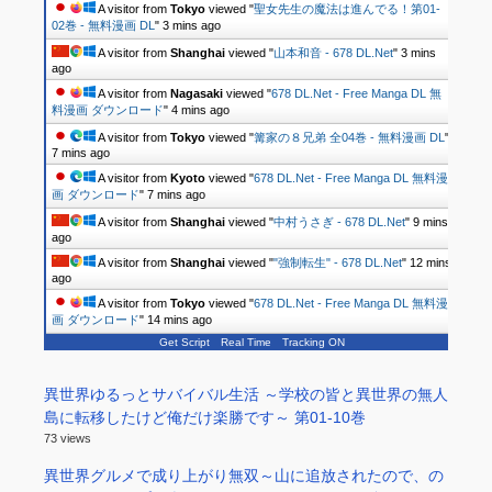
A visitor from
Tokyo
viewed "
聖女先生の魔法は進んでる！第01-
02巻 - 無料漫画 DL
"
3 mins ago
A visitor from
Shanghai
viewed "
山本和音 - 678 DL.Net
"
3 mins
ago
A visitor from
Nagasaki
viewed "
678 DL.Net - Free Manga DL 無
料漫画 ダウンロード
"
4 mins ago
A visitor from
Tokyo
viewed "
篝家の８兄弟 全04巻 - 無料漫画 DL
"
7 mins ago
A visitor from
Kyoto
viewed "
678 DL.Net - Free Manga DL 無料漫
画 ダウンロード
"
7 mins ago
A visitor from
Shanghai
viewed "
中村うさぎ - 678 DL.Net
"
9 mins
ago
A visitor from
Shanghai
viewed "
"強制転生" - 678 DL.Net
"
12 mins
ago
A visitor from
Tokyo
viewed "
678 DL.Net - Free Manga DL 無料漫
画 ダウンロード
"
14 mins ago
Get Script
Real Time
Tracking ON
異世界ゆるっとサバイバル生活 ～学校の皆と異世界の無人
島に転移したけど俺だけ楽勝です～ 第01-10巻
73 views
異世界グルメで成り上がり無双～山に追放されたので、の