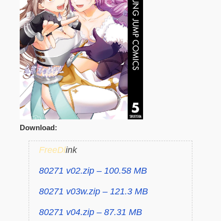
Download:
FreeDl
ink
80271 v02.zip – 100.58 MB
80271 v03w.zip – 121.3 MB
80271 v04.zip – 87.31 MB