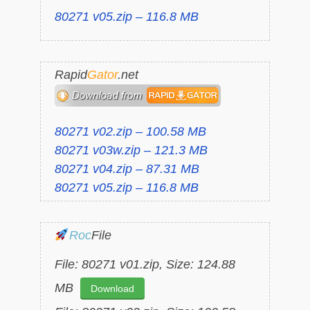
80271 v05.zip – 116.8 MB
Rapid
Gator
.net
80271 v02.zip – 100.58 MB
80271 v03w.zip – 121.3 MB
80271 v04.zip – 87.31 MB
80271 v05.zip – 116.8 MB
Roc
File
File: 80271 v01.zip, Size: 124.88
MB
Download