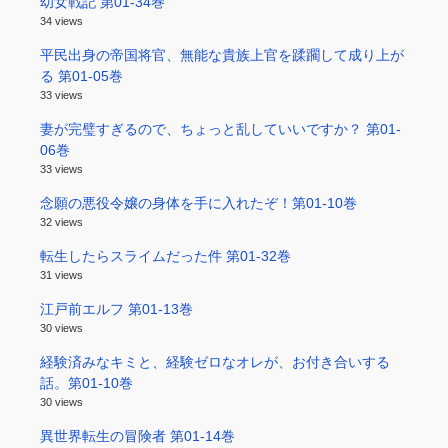
幼女戦記 第01-34巻
34 views
平民出身の帝国将官、無能な貴族上官を蹂躙して成り上が
る 第01-05巻
33 views
妻が完璧すぎるので、ちょっと乱していいですか？ 第01-
06巻
33 views
念願の悪役令嬢の身体を手に入れたぞ！第01-10巻
32 views
転生したらスライムだった件 第01-32巻
31 views
江戸前エルフ 第01-13巻
30 views
経験済みなキミと、経験ゼロなオレが、お付き合いする
話。第01-10巻
30 views
異世界転生の冒険者 第01-14巻