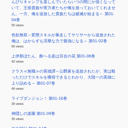
んびりキャンプを楽しんでいたらいつの間にか強くなって
いて、王侯貴族や実力者たちが俺を放っておいてくれませ
ん。一方、俺を追放した貴族たちは破滅が始まる～ 第01-
04巻
55 views
色欲無双～変態スキルが暴走してヤリサーから追放された
俺は、はからずも淫靡な力で最強になる～ 第01-02巻
50 views
上伊那ぼたん、酔へる姿は百合の花 第01-08巻
42 views
クラス≪無職≫の英雄譚～公爵家を追放されたが、実は殴
っただけでスキルを獲得できるとわかり、大陸一の英雄に
上り詰める～ 第01-07巻
40 views
ライブダンジョン！ 第01-16巻
39 views
神隠しの楽園 第01-09巻
35 views