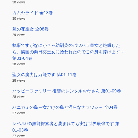
30 views
カムヤライド 全13巻
30 views
魁の花巫女 全08巻
29 views
執事ですがなにか？～幼馴染のパワハラ皇女と絶縁した
ら、隣国の向日葵王女に拾われたのでこの身を捧げます～
第01-04巻
28 views
聖女の魔力は万能です 第01-11巻
28 views
ハッピーファミリー 復讐のレンタルお母さん 第01-09巻
28 views
ハニカミの島～女だけの島と淫らなナラワシ～ 全04巻
27 views
レベル0の無能探索者と蔑まれても実は世界最強です 第
01-03巻
27 views