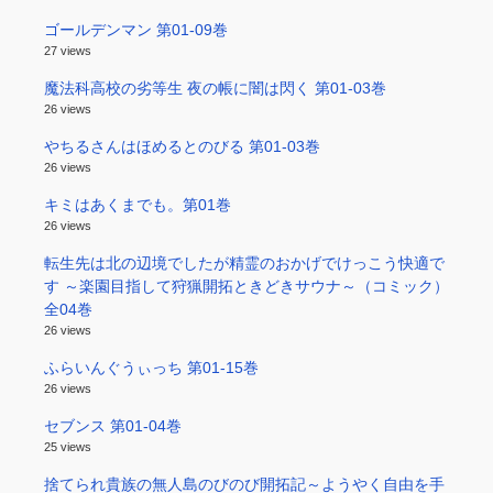
ゴールデンマン 第01-09巻
27 views
魔法科高校の劣等生 夜の帳に闇は閃く 第01-03巻
26 views
やちるさんはほめるとのびる 第01-03巻
26 views
キミはあくまでも。第01巻
26 views
転生先は北の辺境でしたが精霊のおかげでけっこう快適で
す ～楽園目指して狩猟開拓ときどきサウナ～（コミック）
全04巻
26 views
ふらいんぐうぃっち 第01-15巻
26 views
セブンス 第01-04巻
25 views
捨てられ貴族の無人島のびのび開拓記～ようやく自由を手