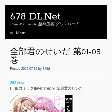
678 DL.Net
Free Manga DL 無料漫画 ダウンロード
Menu
S
k
i
全部君のせいだ 第01-05
p
巻
t
o
Posted
2025-07-16
by
678dl
c
o
n
262 views
t
(一般コミック)[merryhachi] 全部君のせいだ
e
n
t